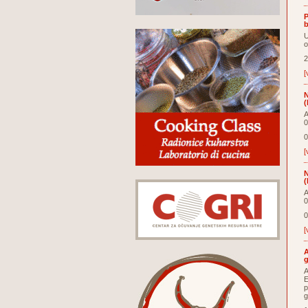
P
b
U
o
2
[
N
(
A
0
0
[
N
(
A
0
0
[
A
g
A
E
p
g