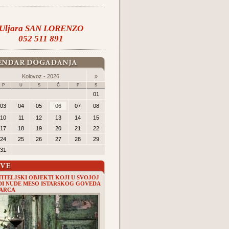
Uljara SAN LORENZO
052 511 891
Kolovoz - 2026
»
P
U
S
Č
P
S
01
03
04
05
06
07
08
10
11
12
13
14
15
17
18
19
20
21
22
24
25
26
27
28
29
31
ITELJSKI OBJEKTI KOJI U SVOJOJ
I NUDE MESO ISTARSKOG GOVEDA
GARCA