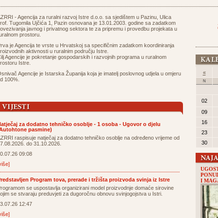
ZRRI - Agencija za ruralni razvoj Istre d.o.o. sa sjedištem u Pazinu, Ulica
rof. Tugomila Ujčića 1, Pazin osnovana je 13.01.2003. godine sa zadatkom
ovezivanja javnog i privatnog sektora te za pripremu i provedbu projekata u
uralnom prostoru.
rva je Agencija te vrste u Hrvatskoj sa specifičnim zadatkom koordiniranja
roizvodnih aktivnosti u ruralnim području Istre.
ilj Agencije je pokretanje gospodarskih i razvojnih programa u ruralnom
rostoru Istre.
«
snivač Agencije je Istarska Županija koja je imatelj poslovnog udjela u omjeru
d 100%.
N
02
09
16
atječaj za dodatno tehničko osoblje - 1 osoba - Ugovor o djelu
Autohtone pasmine)
23
ZRRI raspisuje natječaj za dodatno tehničko osoblje na određeno vrijeme od
30
7.08.2026. do 31.10.2026.
0.07.26 09:08
više]
UGOST
PONUD
redstavljen Program tova, prerade i tržišta proizvoda svinja iz Istre
I MA
rogramom se uspostavlja organizirani model proizvodnje domaće sirovine
ojim se stvaraju preduvjeti za dugoročnu obnovu svinjogojstva u Istri.
3.07.26 12:47
više]