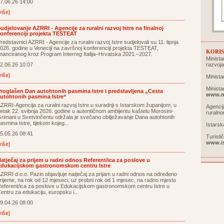
7.06.26 14:00
više]
udjelovanje AZRRI - Agencije za ruralni razvoj Istre na finalnoj
onferenciji projekta TESTEAT
redstavnici AZRRI - Agencije za ruralni razvoj Istre sudjelovali su 11. lipnja
026. godine u Veneciji na završnoj konferenciji projekta TESTEAT,
KORIS
inanciranog kroz Program Interreg Italija–Hrvatska 2021.–2027.
Minista
2.06.26 10:07
razvoj
više]
Minista
Minista
roglašen Dan autohtonih pasmina Istre i predstavljena „Cesta
www.m
utohtonih pasmina Istre“
ZRRI-Agencija za ruralni razvoj Istre u suradnji s Istarskom županijom, u
Agencij
etak 22. svibnja 2026. godine u autentičnom ambijentu kaštelu Morosini-
ruraln
rimani u Svetvinčentu održala je svečano obilježavanje Dana autohtonih
asmina Istre, tijekom kojeg...
Istarsk
5.05.26 08:41
Turisti
www.is
više]
atječaj za prijem u radni odnos Referent/ica za poslove u
dukacijskom gastronomskom centru Istre
ZRRI d.o.o. Pazin objavljuje natječaj za prijam u radni odnos na određeno
rijeme, na rok od 12 mjeseci, uz probni rok od 1 mjesec, na radno mjesto
eferent/ica za poslove u Edukacijskom gastronomskom centru Istre u
entru za edukaciju, europsku i...
9.04.26 08:00
više]