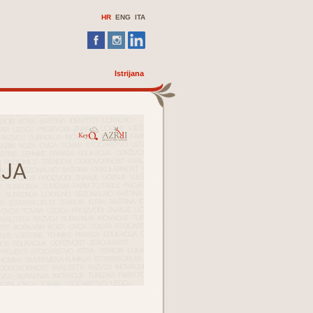
HR
ENG
ITA
Istrijana