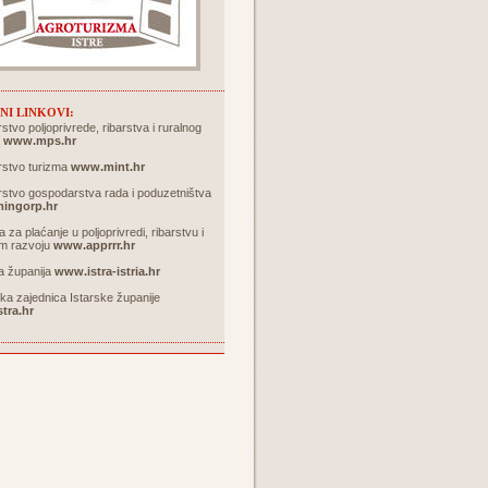
NI LINKOVI:
rstvo poljoprivrede, ribarstva i ruralnog
a
www.mps.hr
rstvo turizma
www.mint.hr
rstvo gospodarstva rada i poduzetništva
ingorp.hr
a za plaćanje u poljoprivredi, ribarstvu i
om razvoju
www.apprrr.hr
a županija
www.istra-istria.hr
čka zajednica Istarske županije
tra.hr