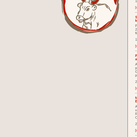
1
[
S
k
P
2
f
1
[
P
a
A
p
G
p
2
[
N
E
A
v
R
C
2
[