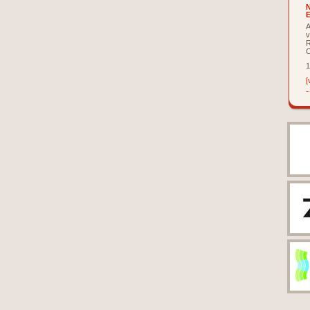
N
E
A
v
R
C
1
[