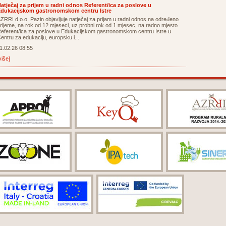
atječaj za prijem u radni odnos Referent/ica za poslove u
dukacijskom gastronomskom centru Istre
ZRRI d.o.o. Pazin objavljuje natječaj za prijam u radni odnos na određeno
rijeme, na rok od 12 mjeseci, uz probni rok od 1 mjesec, na radno mjesto
eferent/ica za poslove u Edukacijskom gastronomskom centru Istre u
entru za edukaciju, europsku i...
1.02.26 08:55
više]