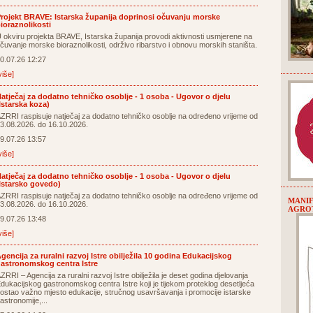
rojekt BRAVE: Istarska županija doprinosi očuvanju morske
ioraznolikosti
 okviru projekta BRAVE, Istarska županija provodi aktivnosti usmjerene na
čuvanje morske bioraznolikosti, održivo ribarstvo i obnovu morskih staništa.
0.07.26 12:27
više]
atječaj za dodatno tehničko osoblje - 1 osoba - Ugovor o djelu
Istarska koza)
ZRRI raspisuje natječaj za dodatno tehničko osoblje na određeno vrijeme od
3.08.2026. do 16.10.2026.
9.07.26 13:57
više]
atječaj za dodatno tehničko osoblje - 1 osoba - Ugovor o djelu
Istarsko govedo)
ZRRI raspisuje natječaj za dodatno tehničko osoblje na određeno vrijeme od
MANIF
3.08.2026. do 16.10.2026.
AGROT
9.07.26 13:48
više]
gencija za ruralni razvoj Istre obilježila 10 godina Edukacijskog
astronomskog centra Istre
ZRRI – Agencija za ruralni razvoj Istre obilježila je deset godina djelovanja
dukacijskog gastronomskog centra Istre koji je tijekom proteklog desetljeća
ostao važno mjesto edukacije, stručnog usavršavanja i promocije istarske
astronomije,...