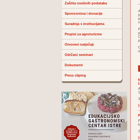
Zaštita osobnih podataka
A
Sponzorstva i donacije
p
p
r
Suradnja s institucijama
P
p
Propisi za agroturizme
C
p
Otvoreni natječaji
O
o
Održani seminari
Dokumenti
Press cliping
N
(
A
1
3
[
P
P
k
2
[