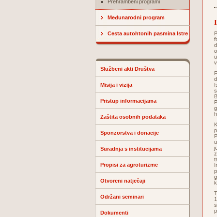
Prehrambeni programi
Međunarodni program
Cesta autohtonih pasmina Istre
P
f
d
o
u
v
Službeni akti Društva
F
d
Misija i vizija
I
s
B
Pristup informacijama
P
g
h
Zaštita osobnih podataka
K
p
Sponzorstva i donacije
P
u
j
Suradnja s institucijama
z
t
Propisi za agroturizme
I
p
g
Otvoreni natječaji
k
T
Održani seminari
1
s
p
Dokumenti