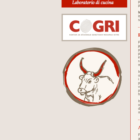
p
p
I
i
s
P
j
p
p
i
r
m
I
o
i
p
v
p
h
I
o
d
m
P
a