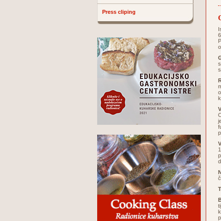
Press cliping
I
6
P
o
G
s
s
m
o
k
V
O
j
f
p
V
1
p
d
č
T
B
t
k
p