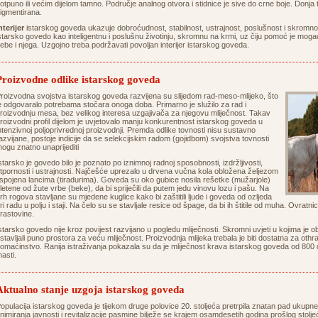
otpuno ili većim dijelom tamno. Područje analnog otvora i stidnice je sive do crne boje. Donja
igmentirana.
nterijer
istarskog goveda ukazuje dobroćudnost, stabilnost, ustrajnost, poslušnost i skromnost
starsko govedo kao inteligentnu i poslušnu životinju, skromnu na krmi, uz čiju pomoć je mogao 
ebe i njega. Uzgojno treba podržavati povoljan interijer istarskog goveda.
Proizvodne odlike istarskog goveda
roizvodna svojstva istarskog goveda razvijena su slijedom rad-meso-mlijeko, što
e odgovaralo potrebama stočara onoga doba. Primarno je služilo za rad i
roizvodnju mesa, bez velikog interesa uzgajivača za njegovu mliječnost. Takav
roizvodni profil dijelom je uvjetovalo manju konkurentnost istarskog goveda u
ntenzivnoj poljoprivrednoj proizvodnji. Premda odlike tovnosti nisu sustavno
azvijane, postoje indicije da se selekcijskim radom (gojidbom) svojstva tovnosti
ogu znatno unaprijediti
starsko je govedo bilo je poznato po iznimnoj radnoj sposobnosti, izdržljivosti,
tpornosti i ustrajnosti. Najčešće uprezalo u drvena vučna kola obložena željezom
 spojena lancima (tiradurima). Goveda su oko gubice nosila rešetke (mužarjole)
letene od žute vrbe (beke), da bi spriječili da putem jedu vinovu lozu i pašu. Na
rh rogova stavljane su mjedene kuglice kako bi zaštitili ljude i goveda od ozljeda
ri radu u polju i staji. Na čelo su se stavljale resice od špage, da bi ih štitile od muha. Ovratnic
rastovine.
starsko govedo nije kroz povijest razvijano u pogledu mliječnosti. Skromni uvjeti u kojima je 
stavljali puno prostora za veću mliječnost. Proizvodnja mlijeka trebala je biti dostatna za oth
omaćinstvo. Ranija istraživanja pokazala su da je mliječnost krava istarskog goveda od 800
asti.
Aktualno stanje uzgoja istarskog goveda
opulacija istarskog goveda je tijekom druge polovice 20. stoljeća pretrpila znatan pad ukupne i
nimiranja javnosti i revitalizacije pasmine bilježe se krajem osamdesetih godina prošlog stol