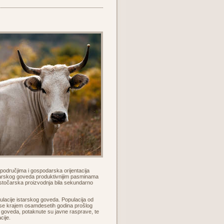
m područjima i gospodarska orijentacija
starskog goveda produktivnijim pasminama
e stočarska proizvodnja bila sekundarno
lacije istarskog goveda. Populacija od
a se krajem osamdesetih godina prošlog
g goveda, potaknute su javne rasprave, te
cije.