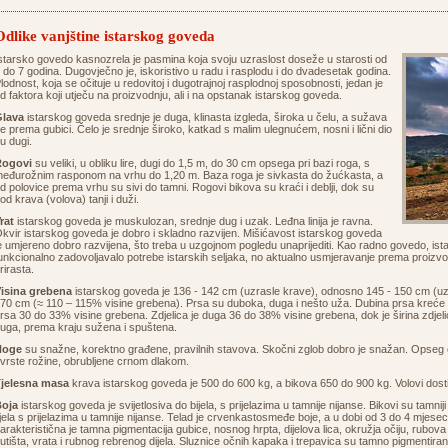
Odlike vanjštine istarskog goveda
starsko govedo kasnozrela je pasmina koja svoju uzraslost doseže u starosti od
 do 7 godina. Dugovječno je, iskoristivo u radu i rasplodu i do dvadesetak godina.
lodnost, koja se očituje u redovitoj i dugotrajnoj rasplodnoj sposobnosti, jedan je
d faktora koji utječu na proizvodnju, ali i na opstanak istarskog goveda.
lava
istarskog goveda srednje je duga, klinasta izgleda, široka u čelu, a sužava
e prema gubici. Čelo je srednje široko, katkad s malim ulegnućem, nosni i lični dio
u dugi.
Rogovi
su veliki, u obliku lire, dugi do 1,5 m, do 30 cm opsega pri bazi roga, s
eđurožnim rasponom na vrhu do 1,20 m. Baza roga je sivkasta do žućkasta, a
d polovice prema vrhu su sivi do tamni. Rogovi bikova su kraći i deblji, dok su
od krava (volova) tanji i duži.
rat
istarskog goveda je muskulozan, srednje dug i uzak. Leđna linija je ravna.
kvir istarskog goveda je dobro i skladno razvijen. Mišićavost istarskog goveda
e umjereno dobro razvijena, što treba u uzgojnom pogledu unaprijediti. Kao radno govedo, i
unkcionalno zadovoljavalo potrebe istarskih seljaka, no aktualno usmjeravanje prema proizvod
rirasta.
isina grebena
istarskog goveda je 136 - 142 cm (uzrasle krave), odnosno 145 - 150 cm (uzra
70 cm (≈ 110 – 115% visine grebena). Prsa su duboka, duga i nešto uža. Dubina prsa kreće 
rsa 30 do 33% visine grebena. Zdjelica je duga 36 do 38% visine grebena, dok je širina zdjeli
uga, prema kraju sužena i spuštena.
Noge
su snažne, korektno građene, pravilnih stavova. Skočni zglob dobro je snažan. Opseg c
vrste rožine, obrubljene crnom dlakom.
jelesna masa
krava istarskog goveda je 500 do 600 kg, a bikova 650 do 900 kg. Volovi dos
oja
istarskog goveda je svijetlosiva do bijela, s prijelazima u tamnije nijanse. Bikovi su tamniji
ijela s prijelazima u tamnije nijanse. Telad je crvenkastosmeđe boje, a u dobi od 3 do 4 mjese
arakteristična je tamna pigmentacija gubice, nosnog hrpta, dijelova lica, okružja očiju, rubova 
utišta, vrata i rubnog rebrenog dijela. Sluznice očnih kapaka i trepavica su tamno pigmentiran