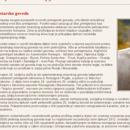
Istarsko govedo
ripada skupini europskih izvornih primigenih goveda, vrlo bliskih ishodišnoj
osilnoj vrsti
Bos primigenius
. Fosilni nalazi ukazuju je
Bos primigenius
kao
ominantno govedo Istarskog poluotoka obitavao na ravničarskim pašnjacima i
tvorenim šumama. Zime je preživljavao brsteći mladice i pupoljke, trošeći
skladištene rezerve masnog tkiva koje je prikupljao tijekom razdoblja
egetacijskog obilja.
osilni nalazi s raznih lokaliteta diljem Istre svjedoče o davnoj nazočnosti pretka
anašnjeg istarskog goveda na ovim područjima. Više je arheoloških lokaliteta u
stri na kojima su nađeni ostatci goveda, većinom bos primigeniusa. Najčešće
pominjani lokaliteti su: kamenolom Kanegra - Sičalski zaljev, Hijenska špilja –
uje, Golupska jama - Buzet, Pećina Svete Ane - Trsat, Kupića pećina – Oranje,
ećina na Doleh i Šandalja II – kod Pule. Postoje određene indicije je istarsko
ovedo nastalo od goveda koja su na područje Istre dovele rimske legije, te Atiline
orde koje su prodirale iz stepa južne Rusije i Besarabije.
rajem 18. stoljeća došlo je do oplemenjivanja istarskog goveda talijanskim
odolskim primigenim bikovima iz Romagne i Puglie, a potom i iz Marcha i
olesine. U dijelu Istre krajem 19. i početkom 20. stoljeća slični su pokušaji
činjeni s bikovima pasmine Romagnola i Maremmana. Tim prilivom krvi stvoreno
e “bujsko govedo“, nazvano po centru njegova uzgoja. Melioracijskim križanjem
natno je popravljeno svojstvo tovnosti, što se očitovalo u povoljnijoj konformaciji
rupa, boljoj konverziji krme i intenzivnijem prirastu.
ndustrijalizacija poljoprivredne proizvodnje, ulazak mehanizacije, socijalna kretanja u ruralni
rema turizmu tijekom ranih pedesetih godina 20. stoljeća dovodi do potiskivanja i zamjene i
oveda. Poljoprivredna proizvodnja u Istri poprimila je ratarsko-vinogradarski karakter, dok j
araktera.
ijekom sedamdesetih i osamdesetih godina prošlog stoljeća dolazi do znatnog smanjenja popu
0500 plotkinja istarskog goveda koje su registrirane na području Istre tijekom 1972. smanjil
toljeća na nešto više od 100 rasplodnih jedinki. Aktualiziranjem problema nestajanja istarsko
oduzete prve akcije u ciljem očuvanja i oživljavanja zatečene populacije, te ponovne revitaliza