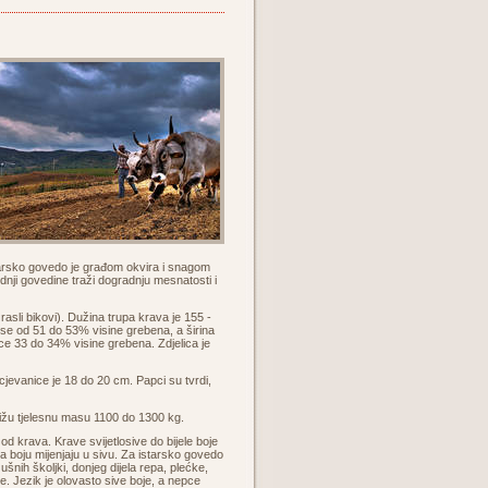
starsko govedo je građom okvira i snagom
nji govedine traži dogradnju mesnatosti i
sli bikovi). Dužina trupa krava je 155 -
se od 51 do 53% visine grebena, a širina
ce 33 do 34% visine grebena. Zdjelica je
jevanice je 18 do 20 cm. Papci su tvrdi,
tižu tjelesnu masu 1100 do 1300 kg.
 od krava. Krave svijetlosive do bijele boje
ca boju mijenjaju u sivu. Za istarsko govedo
ušnih školjki, donjeg dijela repa, plećke,
e. Jezik je olovasto sive boje, a nepce