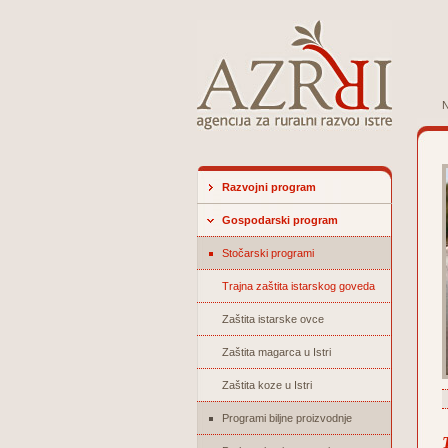
N
Razvojni program
Gospodarski program
Stočarski programi
Trajna zaštita istarskog goveda
Zaštita istarske ovce
Zaštita magarca u Istri
Zaštita koze u Istri
Programi biljne proizvodnje