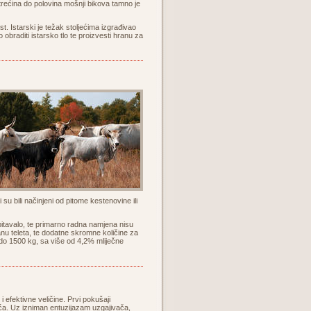
 trećina do polovina mošnji bikova tamno je
. Istarski je težak stoljećima izgrađivao
obraditi istarsko tlo te proizvesti hranu za
i su bili načinjeni od pitome kestenovine ili
obitavalo, te primarno radna namjena nisu
ranu teleta, te dodatne skromne količine za
 do 1500 kg, sa više od 4,2% mliječne
 efektivne veličine. Prvi pokušaji
jeća. Uz izniman entuzijazam uzgajivača,