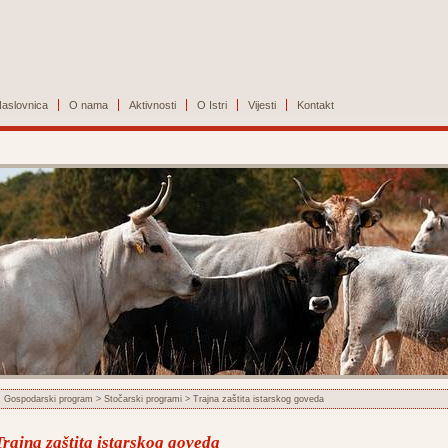
aslovnica
O nama
Aktivnosti
O Istri
Vijesti
Kontakt
Gospodarski program
>
Stočarski programi
> Trajna zaštita istarskog goveda
Trajna zaštita istarskog goveda