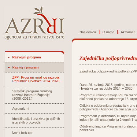
Naslovnica
O nama
Aktivnosti
Razvojni program
Zajednička poljoprivredna
Razvojni programi
Zajednička poljoprivredna politika (ZPP
ZPP i Program ruralnog razvoja
Republike Hrvatske 2014.-2020.
Dana 26. svibnja 2015. godine, nakon 
Hrvatske za razdoblje 2014. – 2020.
Strateški program ruralnog
razvoja Istarske županije
Program ruralnog razvoja RH za razdobl
(2008.-2013.)
službeno poslan na odobrenje 16. srpn
Odluka o odobrenju predstavlja krunu to
Agroturizmi
poljoprivrede i Agencije za plaćanja u po
Programom je definirano 16 mjera koje 
Identifikacija i utvrđivanje tipičnih
industrije, ali i unaprjeđenja životnih i
istarskih proizvoda
Odobrenu inačicu Programa ruralnog ra
poveznici:
Lovni turizam