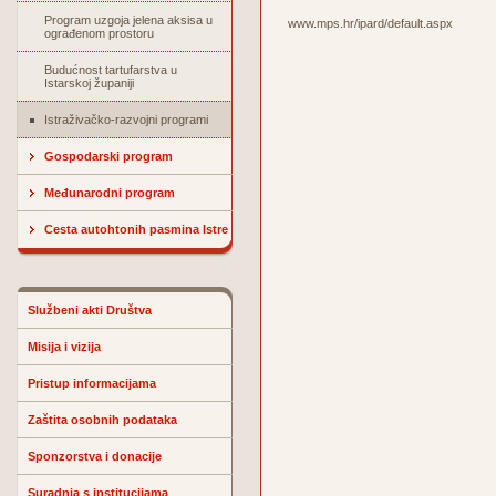
Program uzgoja jelena aksisa u
www.mps.hr/ipard/default.aspx
ograđenom prostoru
Budućnost tartufarstva u
Istarskoj županiji
Istraživačko-razvojni programi
Gospodarski program
Međunarodni program
Cesta autohtonih pasmina Istre
Službeni akti Društva
Misija i vizija
Pristup informacijama
Zaštita osobnih podataka
Sponzorstva i donacije
Suradnja s institucijama