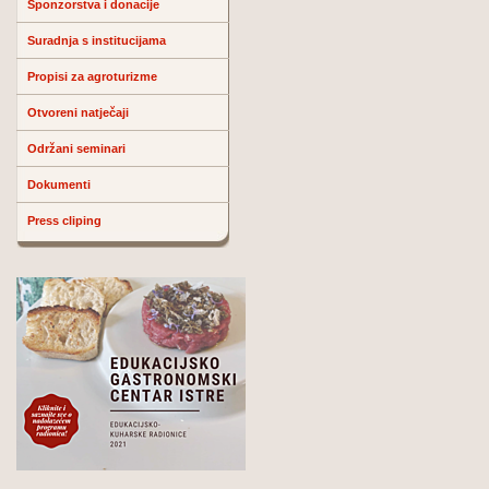
Sponzorstva i donacije
Suradnja s institucijama
Propisi za agroturizme
Otvoreni natječaji
Održani seminari
Dokumenti
Press cliping