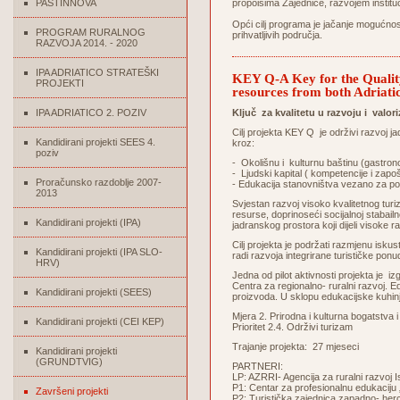
PASTINNOVA
propoisima Zajednice, razvojem institu
Opći cilj programa je jačanje mogućnos
PROGRAM RURALNOG
prihvatljivih područja.
RAZVOJA 2014. - 2020
IPA ADRIATICO STRATEŠKI
KEY Q-A Key for the Quality
PROJEKTI
resources from both Adriatic
IPA ADRIATICO 2. POZIV
Ključ za kvalitetu u razvoju i valo
Cilj projekta KEY Q je održivi razvoj j
Kandidirani projekti SEES 4.
kroz:
poziv
- Okolišnu i kulturnu baštinu (gastrono
- Ljudski kapital ( kompetencije i zapoš
Proračunsko razdoblje 2007-
- Edukacija stanovništva vezano za pot
2013
Svjestan razvoj visoko kvalitetnog tur
resurse, doprinoseći socijalnoj stabailn
Kandidirani projekti (IPA)
jadranskog prostora koji dijeli visoke ra
Cilj projekta je podržati razmjenu isku
Kandidirani projekti (IPA SLO-
radi razvoja integrirane turističke ponu
HRV)
Jedna od pilot aktivnosti projekta je 
Centra za regionalno- ruralni razvoj. E
Kandidirani projekti (SEES)
proizvoda. U sklopu edukacijske kuhinje
Mjera 2. Prirodna i kulturna bogatstva i
Kandidirani projekti (CEI KEP)
Prioritet 2.4. Održivi turizam
Trajanje projekta: 27 mjeseci
Kandidirani projekti
(GRUNDTVIG)
PARTNERI:
LP: AZRRI- Agencija za ruralni razvoj I
P1: Centar za profesionalnu edukaciju „Op
Završeni projekti
P2: Turistička zajednica zapadno- he