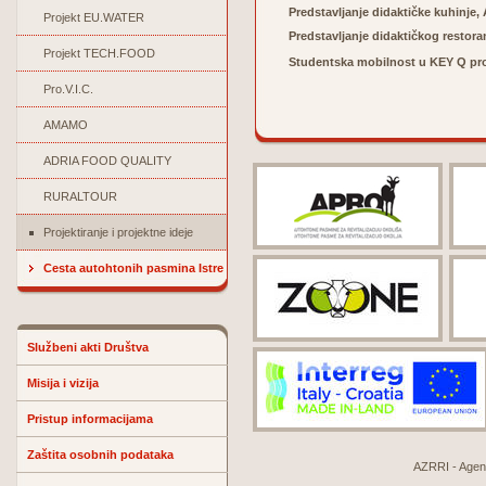
Predstavljanje didaktičke kuhinje, 
Projekt EU.WATER
Predstavljanje didaktičkog restoran
Projekt TECH.FOOD
Studentska mobilnost u KEY Q proj
Pro.V.I.C.
AMAMO
ADRIA FOOD QUALITY
RURALTOUR
Projektiranje i projektne ideje
Cesta autohtonih pasmina Istre
Službeni akti Društva
Misija i vizija
Pristup informacijama
Zaštita osobnih podataka
AZRRI - Agenci