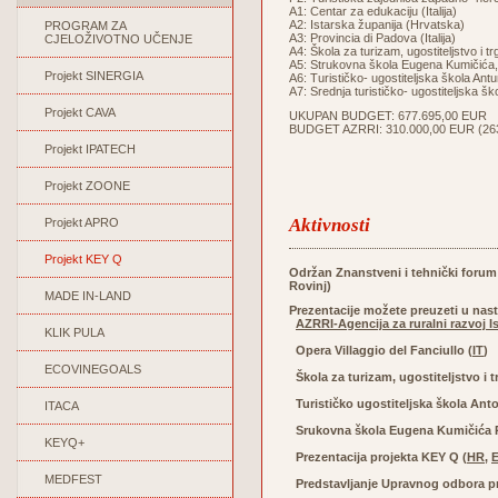
A1: Centar za edukaciju (Italija)
A2: Istarska županija (Hrvatska)
PROGRAM ZA
A3: Provincia di Padova (Italija)
CJELOŽIVOTNO UČENJE
A4: Škola za turizam, ugostiteljstvo i t
A5: Strukovna škola Eugena Kumičića,
Projekt SINERGIA
A6: Turističko- ugostiteljska škola Ant
A7: Srednja turističko- ugostiteljska š
Projekt CAVA
UKUPAN BUDGET: 677.695,00 EUR
BUDGET AZRRI: 310.000,00 EUR (263.5
Projekt IPATECH
Projekt ZOONE
Aktivnosti
Projekt APRO
Projekt KEY Q
Održan Znanstveni i tehnički forum 
Rovinj)
MADE IN-LAND
Prezentacije možete preuzeti u nas
AZRRI-Agencija za ruralni razvoj Is
KLIK PULA
Opera Villaggio del Fanciullo (
IT
)
ECOVINEGOALS
Škola za turizam, ugostiteljstvo i t
Turističko ugostiteljska škola Anto
ITACA
Srukovna škola Eugena Kumičića R
KEYQ+
Prezentacija projekta KEY Q (
HR
,
MEDFEST
Predstavljanje Upravnog odbora pr