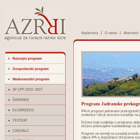
Naslovnica
O nama
Aktivnosti
Razvojni program
Gospodarski program
Međunarodni program
SP ZPP 2023.-2027.
ŠAVRINKE
Program Jadranske prekogr
ECOBREEDS
IPA-in program jadranske prekograničn
sudionice i dio je procesa suradnje na
TESTEAT
Države koje sudjeluju u programu uključ
države potencijalne kandidatkinje za u
CIREVALC
Program se temelji na suradnji između pe
ciljeve IPA-e dopuštajući državama sudi