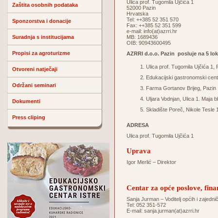
Ulica prof. Tugomila Ujčića 1
Zaštita osobnih podataka
52000 Pazin
Hrvatska
Tel: ++385 52 351 570
Sponzorstva i donacije
Fax: ++385 52 351 599
e-mail:
info(at)azrri.hr
Suradnja s institucijama
MB: 1689436
OIB: 90943600495
Propisi za agroturizme
AZRRI d.o.o. Pazin posluje na 5 lok
Ulica prof. Tugomila Ujčića 1, 
Otvoreni natječaji
Edukacijski gastronomski centa
Održani seminari
Farma Gortanov Brijeg, Pazin
Uljara Vodnjan, Ulica 1. Maja 
Dokumenti
Skladište Poreč, Nikole Tesle 
Press cliping
ADRESA
Ulica prof. Tugomila Ujčića 1
Uprava
Igor Merlić – Direktor
Centar za opće poslove, fina
Sanja Jurman – Voditelj općih i zajedni
Tel: 052 351-572
E-mail:
sanja.jurman(at)azrri.hr