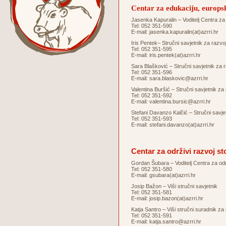
Centar za edukaciju, europsk
Jasenka Kapuralin – Voditelj Centra za 
Tel: 052 351-590
E-mail:
jasenka.kapuralin(at)azrri.hr
Iris Pentek– Stručni savjetnik za raz
Tel: 052 351-595
E-mail:
iris.pentek(at)azrri.hr
Sara Blašković – Stručni savjetnik za
Tel: 052 351-596
E-mail:
sara.blaskovic@azrri.hr
Valentina Buršić – Stručni savjetnik 
Tel: 052 351-592
E-mail:
valentina.bursic@azrri.hr
Stefani Davanzo Kalčić – Stručni sav
Tel: 052 351-593
E-mail:
stefani.davanzo(at)azrri.hr
Centar za održivi razvoj st
Gordan Šubara – Voditelj Centra za odr
Tel: 052 351-580
E-mail:
gsubara(at)azrri.hr
Josip Bažon – Viši stručni savjetnik
Tel: 052 351-581
E-mail:
josip.bazon(at)azrri.hr
Katja Santro – Viši stručni suradnik za
Tel: 052 351-591
E-mail:
katja.santro@azrri.hr