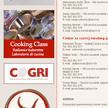
Aleksandra Dušić Širol – Viši stručni s
Tel: 052 351-570
E-mail:
info(at)azrri.hr
Sanja Udovičić – Viši stručni suradnik 
Tel: 052 351-573
E-mail:
sanja.udovicic@azrri.hr
Martina Merklin – Viši stručni suradnik
Tel: 052 351-576
E-mail:
martina.merklin@azrri.hr
Centar za razvoj ruralnog p
Edmondo Šuran – Voditelj Centra za ra
Tel: 052 351-577
E-mail:
edmondo.suran@azrri.hr
Dalibor Kutić – Stručni suradnik odgovo
Istre
Tel: 052 351-577
E-mail:
dalibor.kutic@azrri.hr
Kristina Vacek – Viši stručni suradnik
divljači iz Istre
Tel: 052 351-574
E-mail:
kristina.vacek@azrri.hr
Goran Belac – Stručni suradnik odgov
Tel: 052 351-578
E-mail:
goran.belac(at)azrri.hr
ADRESA
Edukacijski gastronomski centar Istre,