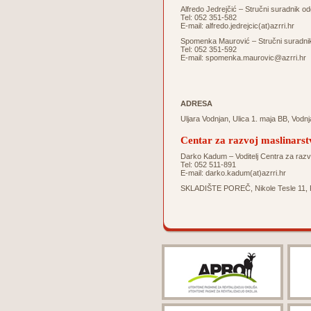
Alfredo Jedrejčić – Stručni suradnik o
Tel: 052 351-582
E-mail:
alfredo.jedrejcic(at)azrri.hr
Spomenka Maurović – Stručni suradnik 
Tel: 052 351-592
E-mail:
spomenka.maurovic@azrri.hr
ADRESA
Uljara Vodnjan, Ulica 1. maja BB, Vodn
Centar za razvoj maslinarst
Darko Kadum – Voditelj Centra za razv
Tel: 052 511-891
E-mail:
darko.kadum(at)azrri.hr
SKLADIŠTE POREČ, Nikole Tesle 11, 