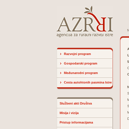
N
A
Razvojni program
U
5
Gospodarski program
O
Međunarodni program
Cesta autohtonih pasmina Istre
N
S
M
Službeni akti Društva
S
M
Misija i vizija
D
Pristup informacijama