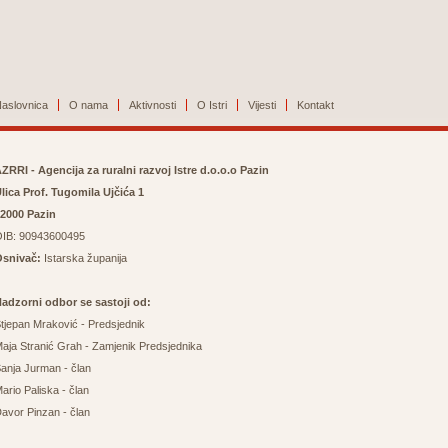
aslovnica
O nama
Aktivnosti
O Istri
Vijesti
Kontakt
ZRRI - Agencija za ruralni razvoj Istre d.o.o.o Pazin
lica Prof. Tugomila Ujčića 1
2000 Pazin
IB: 90943600495
Osnivač:
Istarska županija
adzorni odbor se sastoji od:
tjepan Mraković - Predsjednik
aja Stranić Grah - Zamjenik Predsjednika
anja Jurman - član
ario Paliska - član
avor Pinzan - član