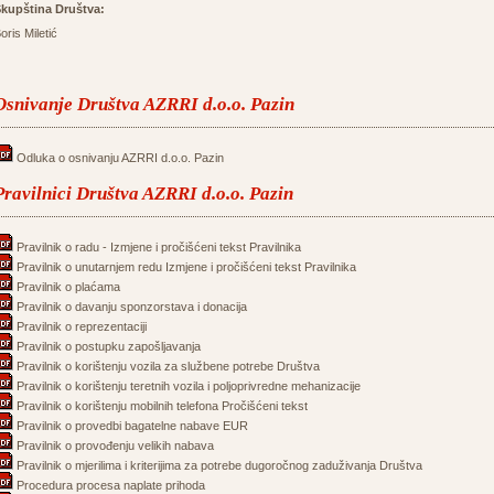
kupština Društva:
oris Miletić
Osnivanje Društva AZRRI d.o.o. Pazin
Odluka o osnivanju AZRRI d.o.o. Pazin
Pravilnici Društva AZRRI d.o.o. Pazin
Pravilnik o radu - Izmjene i pročišćeni tekst Pravilnika
Pravilnik o unutarnjem redu Izmjene i pročišćeni tekst Pravilnika
Pravilnik o plaćama
Pravilnik o davanju sponzorstava i donacija
Pravilnik o reprezentaciji
Pravilnik o postupku zapošljavanja
Pravilnik o korištenju vozila za službene potrebe Društva
Pravilnik o korištenju teretnih vozila i poljoprivredne mehanizacije
Pravilnik o korištenju mobilnih telefona Pročišćeni tekst
Pravilnik o provedbi bagatelne nabave EUR
Pravilnik o provođenju velikih nabava
Pravilnik o mjerilima i kriterijima za potrebe dugoročnog zaduživanja Društva
Procedura procesa naplate prihoda