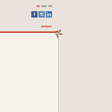
HR
ENG ITA
Istrijana