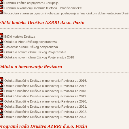
Pravilnik zaštite od prijevara i korupcija
Pravilnik o korištenju mobilnih telefona - Pročišćeni tekst
Procedura stvaranja ugovornih obveza i postupanje s financijskom dokumentacijom Druš
Etički kodeks Društva AZRRI d.o.o. Pazin
Etički kodeks Društva
Odluka o izboru Etičkog povjerenstva
Poslovnik o radu Etičkog povjerenstva
Odluka o novom članu Etičkog Povjerenstva
Odluka o novom članu Etičkog Povjerenstva 2018
Odluka o imenovanju Revizora
Odluka Skupštine Društva o imenovanju Revizora za 2016.
Odluka Skupštine Društva o imenovanju Revizora za 2017.
Odluka Skupštine Društva o imenovanju Revizora za 2018.
Odluka Skupštine Društva o imenovanju Revizora za 2019.
Odluka Skupštine Društva o imenovanju Revizora za 2020.
Odluka Skupštine Društva o imenovanju Revizora za 2021.
Odluka Skupštine Društva o imenovanju Revizora za 2022.
Odluka Skupštine Društva o imenovanju Revizora za 2023.
Programi rada Društva AZRRI d.o.o. Pazin