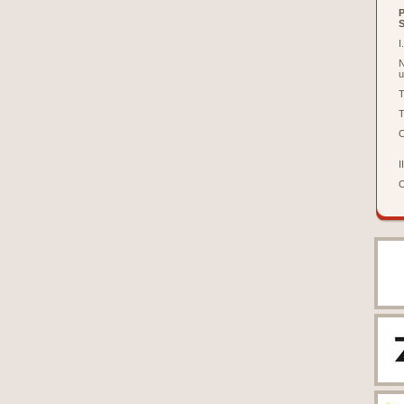
I.
N
u
T
T
O
II
O