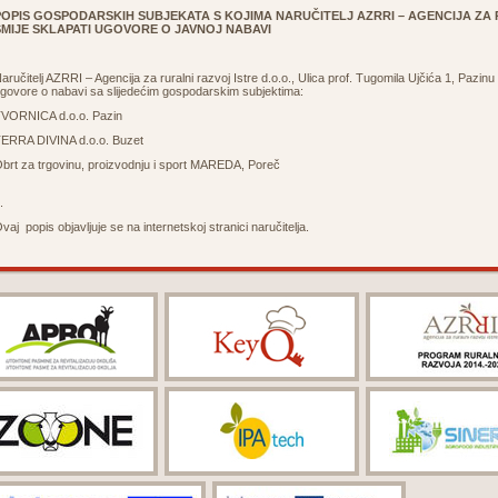
POPIS
GOSPODARSKIH SUBJEKATA S KOJIMA NARUČITELJ AZRRI – AGENCIJA ZA R
SMIJE
SKLAPATI UGOVORE O JAVNOJ NABAVI
aručitelj AZRRI – Agencija za ruralni razvoj Istre d.o.o., Ulica prof. Tugomila Ujčića 1, Pazinu
govore o nabavi sa slijedećim gospodarskim subjektima:
VORNICA d.o.o. Pazin
ERRA DIVINA d.o.o. Buzet
brt za trgovinu, proizvodnju i sport MAREDA, Poreč
.
vaj popis objavljuje se na internetskoj stranici naručitelja.