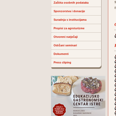
S
Zaštita osobnih podataka
B
Sponzorstva i donacije
Suradnja s institucijama
Propisi za agroturizme
Otvoreni natječaji
Održani seminari
Dokumenti
Press cliping