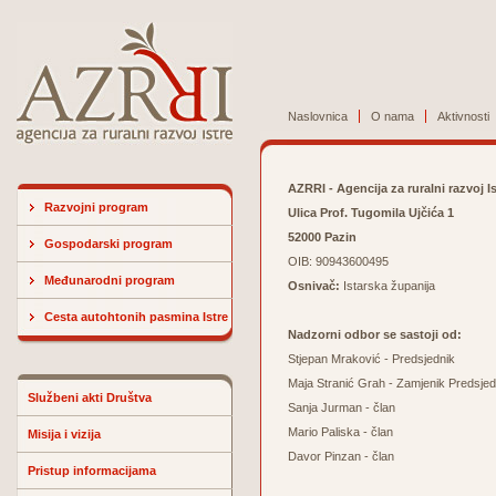
Naslovnica
O nama
Aktivnosti
AZRRI - Agencija za ruralni razvoj I
Razvojni program
Ulica Prof. Tugomila Ujčića 1
52000 Pazin
Gospodarski program
OIB: 90943600495
Međunarodni program
Osnivač:
Istarska županija
Cesta autohtonih pasmina Istre
Nadzorni odbor se sastoji od:
Stjepan Mraković - Predsjednik
Maja Stranić Grah - Zamjenik Predsjed
Službeni akti Društva
Sanja Jurman - član
Mario Paliska - član
Misija i vizija
Davor Pinzan - član
Pristup informacijama