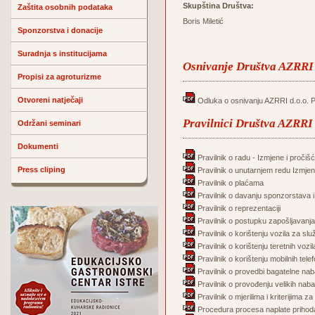
Skupština Društva:
Zaštita osobnih podataka
Boris Miletić
Sponzorstva i donacije
Suradnja s institucijama
Osnivanje Društva AZRRI 
Propisi za agroturizme
Otvoreni natječaji
Odluka o osnivanju AZRRI d.o.o. 
Pravilnici Društva AZRRI 
Održani seminari
Dokumenti
Pravilnik o radu - Izmjene i pročišć
Press cliping
Pravilnik o unutarnjem redu Izmjene
Pravilnik o plaćama
Pravilnik o davanju sponzorstava i
Pravilnik o reprezentaciji
Pravilnik o postupku zapošljavanja
Pravilnik o korištenju vozila za s
Pravilnik o korištenju teretnih vozi
Pravilnik o korištenju mobilnih tele
Pravilnik o provedbi bagatelne n
Pravilnik o provođenju velikih nab
Pravilnik o mjerilima i kriterijima
Procedura procesa naplate prihod