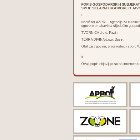
POPIS
GOSPODARSKIH SUBJEKATA 
SMIJE
SKLAPATI UGOVORE O JAV
I.
Naručitelj AZRRI – Agencija za ruralni r
ugovore o nabavi sa slijedećim gospo
TVORNICA d.o.o. Pazin
TERRA DIVINA d.o.o. Buzet
Obrt za trgovinu, proizvodnju i sport
II.
Ovaj popis objavljuje se na internetskoj 