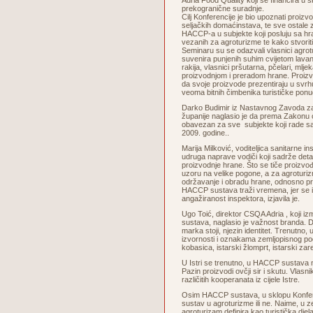
Adria Food Quality koji se financira u 
prekogranične suradnje.
Cilj Konferencije je bio upoznati proizv
seljačkih domaćinstava, te sve ostale
HACCP-a u subjekte koji posluju sa h
vezanih za agroturizme te kako stvoriti
Seminaru su se odazvali vlasnici agrot
suvenira punjenih suhim cvijetom lavan
rakija, vlasnici pršutarna, pčelari, mlje
proizvodnjom i preradom hrane. Proizv
da svoje proizvode prezentiraju u svrhu
veoma bitnih čimbenika turističke ponu
Darko Budimir iz Nastavnog Zavoda z
županije naglasio je da prema Zakonu 
obavezan za sve subjekte koji rade s
2009. godine..
Marija Milković, voditeljica sanitarne i
udruga naprave vodiči koji sadrže deta
proizvodnje hrane. Što se tiče proizvođa
uzoru na velike pogone, a za agroturizme
održavanje i obradu hrane, odnosno pri
HACCP sustava traži vremena, jer se i n
angažiranost inspektora, izjavila je.
Ugo Toić, direktor CSQA Adria , koji izm
sustava, naglasio je važnost branda. D
marka stoji, njezin identitet. Trenutno, 
izvornosti i oznakama zemljopisnog podr
kobasica, istarski žlomprt, istarski zar
U Istri se trenutno, u HACCP sustava n
Pazin proizvodi ovčji sir i skutu. Vlasn
različitih kooperanata iz cijele Istre.
Osim HACCP sustava, u sklopu Konferen
sustav u agroturizme ili ne. Naime, u 
agroturizam definira kao turistička dje