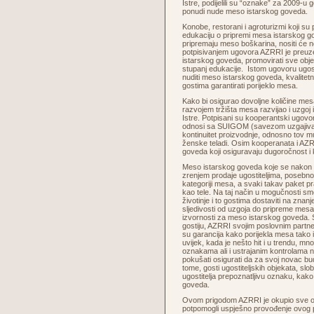
Istre, podijelili su “oznake” za 2009-u g
ponudi nude meso istarskog goveda.
Konobe, restorani i agroturizmi koji su
edukaciju o pripremi mesa istarskog go
pripremaju meso boškarina, nositi će
potpisivanjem ugovora AZRRI je preuze
istarskog goveda, promovirati sve objek
stupanj edukacije. Istom ugovoru ugosti
nuditi meso istarskog goveda, kvalitetn
gostima garantirati porijeklo mesa.
Kako bi osigurao dovoljne količine me
razvojem tržišta mesa razvijao i uzgoj
Istre. Potpisani su kooperantski ugovor
odnosi sa SUIGOM (savezom uzgajivača
kontinuitet proizvodnje, odnosno tov mu
ženske teladi. Osim kooperanata i AZRR
goveda koji osiguravaju dugoročnost i
Meso istarskog goveda koje se nakon s
zrenjem prodaje ugostiteljima, posebn
kategoriji mesa, a svaki takav paket prat
kao tele. Na taj način u mogučnosti smo
životinje i to gostima dostaviti na znan
sljedivosti od uzgoja do pripreme mes
izvornosti za meso istarskog goveda. S
gostiju, AZRRI svojim poslovnim partner
su garancija kako porijekla mesa tako i
uvijek, kada je nešto hit i u trendu, mn
oznakama ali i ustrajanim kontrolama 
pokušati osigurati da za svoj novac b
tome, gosti ugostiteljskih objekata, sl
ugostitelja prepoznatljivu oznaku, kako
goveda.
Ovom prigodom AZRRI je okupio sve osob
potpomogli uspješno provođenje ovog p