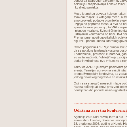
odnosi sa SUIGOM (savezom uzgajivača 
selekcije i rasplođivanja ženske telad
i kvalitetu projekta.
Meso istarskog goveda koje se nakon s
svakom rasijeku i kategoriji mesa, a sva
smo provjeriti podatke o porijeklu svake
uzgoja do pripreme mesa, a sve sa na
spriječilo varanje gostiju, AZRRI svoji
i njegove kvalitete. Svjesni činjenice d
ustrajanim kontrolama na bazi DNA ana
Prema tome, gosti ugostiteljskih objeka
sigurni u ponudu mesa istarskog
Ovom prigodom AZRRI je okupio sve oso
da se potakne izmjena iskustava gospod
Znanstvenici, profesori kuharstva, gastrok
su na taj način dio “obitelji” koja za c
dodanih vrijednosti ove vrhunske si
Također, AZRRI je svojim poslovnim pa
zrenja. Temeljen upravo na zaštiti Istars
prema Evropskim fondovima, sa zadatkom
jednog biološkog bogatstva sa istarskih 
Osim sira starog 8 mjeseci i mlade ovč
hladna pečenja ali i novi proizvodi od 
neizbježan dio ponude naših ugostitel
Održana završna konferenci
Agencija za ruralni razvoj Istre d.o.o. P
šumarstvo, lovstvo, ribarstvo i vodopri
18. studenog 2008. godine u Hotelu His