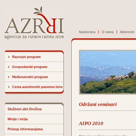
Naslovnica
O nama
Aktivnosti
Razvojni program
Gospodarski program
Međunarodni program
Cesta autohtonih pasmina Istre
Održani seminari
Službeni akti Društva
Misija i vizija
AIPO 2010
Pristup informacijama