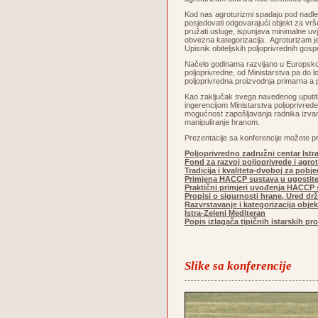
Kod nas agroturizmi spadaju pod nadležn
posjedovati odgovarajući objekt za vrše
pružati usluge, ispunjava minimalne uvj
obvezna kategorizacija. Agroturizam je
Upisnik obiteljskih poljoprivrednih gos
Načelo godinama razvijano u Europskoj u
poljoprivredne, od Ministarstva pa do
poljoprivredna proizvodnja primarna a p
Kao zaključak svega navedenog uputiti ć
ingerencijom Ministarstva poljoprivrede
mogućnost zapošljavanja radnika izvan ob
manipuliranje hranom.
Prezentacije sa konferencije možete pr
Poljoprivredno zadružni centar Istr
Fond za razvoj poljoprivrede i agro
Tradicija i kvaliteta-dvoboj za pobj
Primjena HACCP sustava u ugostite
Praktični primjeri uvođenja HACCP s
Propisi o sigurnosti hrane, Ured dr
Razvrstavanje i kategorizacija obje
Istra-Zeleni Mediteran
Popis izlagača tipičnih istarskih p
Slike sa konferencije