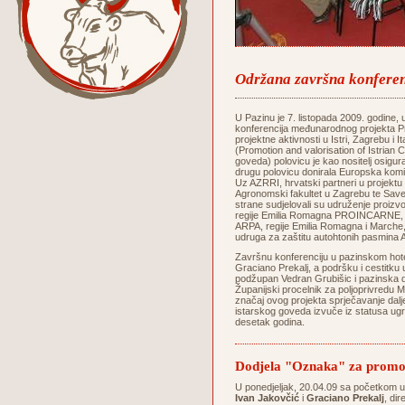
Održana završna konferenc
U Pazinu je 7. listopada 2009. godine
konferencija međunarodnog projekta Pr
projektne aktivnosti u Istri, Zagrebu i I
(Promotion and valorisation of Istrian C
goveda) polovicu je kao nositelj osigura
drugu polovicu donirala Europska k
Uz AZRRI, hrvatski partneri u projektu 
Agronomski fakultet u Zagrebu te Save
strane sudjelovali su udruženje proi
regije Emilia Romagna PROINCARNE, Age
ARPA, regije Emilia Romagna i Marche, 
udruga za zaštitu autohtonih pasmina A
Završnu konferenciju u pazinskom hote
Graciano Prekalj, a podršku i cestitku u
podžupan Vedran Grubišic i pazinska 
Županijski procelnik za poljoprivredu Mi
značaj ovog projekta sprječavanje dal
istarskog goveda izvuče iz statusa ugro
desetak godina.
Dodjela "Oznaka" za promoc
U ponedjeljak, 20.04.09 sa početkom 
Ivan Jakovčić
i
Graciano Prekalj
, di