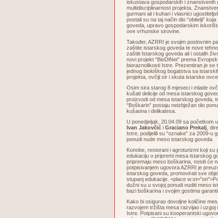
iskustava gospodarskih i znanstvenih 
multidisciplinarnost projekta. Znanstven
gurmani ali i kuhari i vlasnici ugostiteljs
postali su na taj način dio “obitelji” koja
goveda, upravo gospodarskim iskorišta
ove vrhunske sirovine.
Također, AZRRI je svojim poslovnim p
zaštite istarskog goveda te nove tehno
zaštiti Istarskog goveda ali i ostalih živ
novi projekt “BioDiNet” prema Evrops
bioraznolikosti Istre. Prezentiran je se
jednog biološkog bogatstva sa istarskih
projekta, ovčiji sir i skuta istarske ovce
Osim sira starog 8 mjeseci i mlade ov
kušati delicije od mesa istarskog goved
proizvodi od mesa istarskog goveda, tra
“Boškarin” postaju neizbježan dio ponu
kušaona i delikatesa.
U ponedjeljak, 20.04.09 sa početkom 
Ivan Jakovčić
i
Graciano Prekalj
, di
Istre, podijelili su “oznake” za 2009-u g
ponudi nude meso istarskog goveda.
Konobe, restorani i agroturizmi koji su
edukaciju o pripremi mesa istarskog go
pripremaju meso boškarina, nositi će
potpisivanjem ugovora AZRRI je preuze
istarskog goveda, promovirati sve objek
stupanj edukacije. <place w:st="on">Po
dužni su u svojoj ponudi nuditi meso is
bazi boškarina i svojim gostima garanti
Kako bi osigurao dovoljne količine me
razvojem tržišta mesa razvijao i uzgoj
Istre. Potpisani su kooperantski ugovor