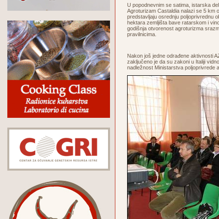
U popodnevnim se satima, istarska dele
Agroturizam Castaldia nalazi se 5 km o
predstavljaju osrednju poljoprivrednu ob
hektara zemljišta bave ratarskom i vin
godišnja otvorenost agroturizma srazmj
pravilnicima.
Nakon još jedne odrađene aktivnosti A
zaključeno je da su zakoni u Italiji vid
nadležnost Ministarstva poljoprivrede 