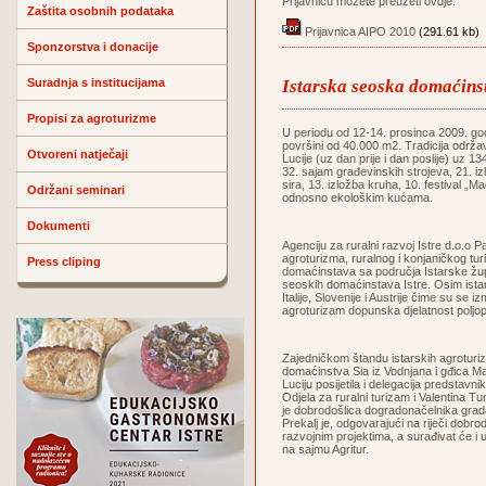
Prijavnicu možete preuzeti ovdje:
Zaštita osobnih podataka
Prijavnica AIPO 2010
(291.61 kb)
Sponzorstva i donacije
Suradnja s institucijama
Istarska seoska domaćin
Propisi za agroturizme
U periodu od 12-14. prosinca 2009. godi
površini od 40.000 m2. Tradicija održa
Otvoreni natječaji
Lucije (uz dan prije i dan poslije) uz 1
32. sajam građevinskih strojeva, 21. iz
sira, 13. izložba kruha, 10. festival „
Održani seminari
odnosno ekološkim kućama.
Dokumenti
Agenciju za ruralni razvoj Istre d.o.
agroturizma, ruralnog i konjaničkog tur
Press cliping
domaćinstava sa područja Istarske župa
seoskih domaćinstava Istre. Osim istar
Italije, Slovenije i Austrije čime su se i
agroturizam dopunska djelatnost poljop
Zajedničkom štandu istarskih agroturiz
domaćinstva Sia iz Vodnjana i gđica Ma
Luciju posijetila i delegacija predsta
Odjela za ruralni turizam i Valentina T
je dobrodošlica dogradonačelnika grad
Prekalj je, odgovarajući na riječi dobro
razvojnim projektima, a surađivat će i
na sajmu Agritur.