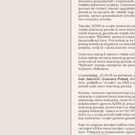
iskustava gospodarskih i znanstvenih 
multidisciplinarnost projekta. Znanstven
gurmani ali i kuhari i vlasnici ugostiteljs
postali su na taj način dio “obitelji” koja
goveda, upravo gospodarskim iskorišta
ove vrhunske sirovine.
Također, AZRRI je svojim poslovnim p
zaštite istarskog goveda te nove tehno
zaštiti Istarskog goveda ali i ostalih živ
novi projekt “BioDiNet” prema Evrops
bioraznolikosti Istre. Prezentiran je se
jednog biološkog bogatstva sa istarskih
projekta, ovčiji sir i skuta istarske ovce
Osim sira starog 8 mjeseci i mlade ov
kušati delicije od mesa istarskog goved
proizvodi od mesa istarskog goveda, tra
“Boškarin” postaju neizbježan dio ponu
kušaona i delikatesa.
U ponedjeljak, 20.04.09 sa početkom 
Ivan Jakovčić
i
Graciano Prekalj
, di
Istre, podijelili su “oznake” za 2009-u g
ponudi nude meso istarskog goveda.
Konobe, restorani i agroturizmi koji su
edukaciju o pripremi mesa istarskog go
pripremaju meso boškarina, nositi će
potpisivanjem ugovora AZRRI je preuze
istarskog goveda, promovirati sve objek
stupanj edukacije. <place w:st="on">Po
dužni su u svojoj ponudi nuditi meso is
bazi boškarina i svojim gostima garanti
Kako bi osigurao dovoljne količine me
razvojem tržišta mesa razvijao i uzgoj
Istre. Potpisani su kooperantski ugovor