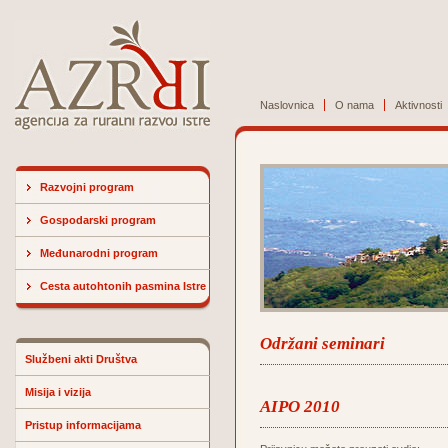
Naslovnica
O nama
Aktivnosti
Razvojni program
Gospodarski program
Međunarodni program
Cesta autohtonih pasmina Istre
Održani seminari
Službeni akti Društva
Misija i vizija
AIPO 2010
Pristup informacijama