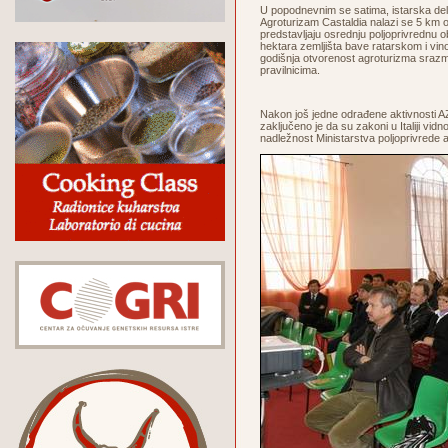
U popodnevnim se satima, istarska dele
Agroturizam Castaldia nalazi se 5 km o
predstavljaju osrednju poljoprivrednu ob
hektara zemljišta bave ratarskom i vin
godišnja otvorenost agroturizma srazmj
pravilnicima.
Nakon još jedne odrađene aktivnosti A
zaključeno je da su zakoni u Italiji vid
nadležnost Ministarstva poljoprivrede 