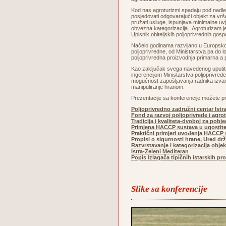
Kod nas agroturizmi spadaju pod nadležn
posjedovati odgovarajući objekt za vrše
pružati usluge, ispunjava minimalne uvj
obvezna kategorizacija. Agroturizam je
Upisnik obiteljskih poljoprivrednih gos
Načelo godinama razvijano u Europskoj u
poljoprivredne, od Ministarstva pa do
poljoprivredna proizvodnja primarna a p
Kao zaključak svega navedenog uputiti ć
ingerencijom Ministarstva poljoprivrede
mogućnost zapošljavanja radnika izvan ob
manipuliranje hranom.
Prezentacije sa konferencije možete pr
Poljoprivredno zadružni centar Istr
Fond za razvoj poljoprivrede i agro
Tradicija i kvaliteta-dvoboj za pobj
Primjena HACCP sustava u ugostite
Praktični primjeri uvođenja HACCP s
Propisi o sigurnosti hrane, Ured dr
Razvrstavanje i kategorizacija obje
Istra-Zeleni Mediteran
Popis izlagača tipičnih istarskih p
Slike sa konferencije