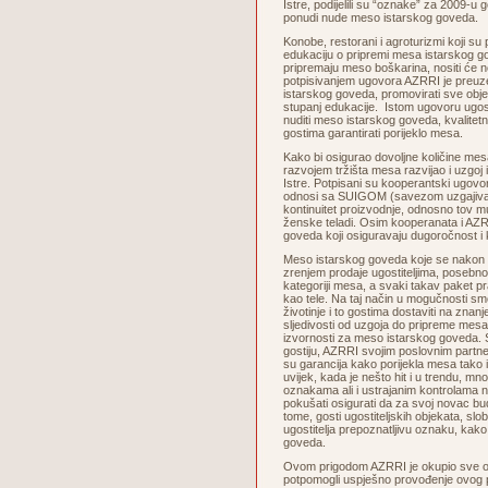
Istre, podijelili su “oznake” za 2009-u g
ponudi nude meso istarskog goveda.
Konobe, restorani i agroturizmi koji su
edukaciju o pripremi mesa istarskog go
pripremaju meso boškarina, nositi će
potpisivanjem ugovora AZRRI je preuze
istarskog goveda, promovirati sve objek
stupanj edukacije. Istom ugovoru ugosti
nuditi meso istarskog goveda, kvalitetn
gostima garantirati porijeklo mesa.
Kako bi osigurao dovoljne količine me
razvojem tržišta mesa razvijao i uzgoj
Istre. Potpisani su kooperantski ugovor
odnosi sa SUIGOM (savezom uzgajivača
kontinuitet proizvodnje, odnosno tov mu
ženske teladi. Osim kooperanata i AZRR
goveda koji osiguravaju dugoročnost i
Meso istarskog goveda koje se nakon s
zrenjem prodaje ugostiteljima, posebn
kategoriji mesa, a svaki takav paket prat
kao tele. Na taj način u mogučnosti smo
životinje i to gostima dostaviti na znan
sljedivosti od uzgoja do pripreme mes
izvornosti za meso istarskog goveda. S
gostiju, AZRRI svojim poslovnim partner
su garancija kako porijekla mesa tako i
uvijek, kada je nešto hit i u trendu, mn
oznakama ali i ustrajanim kontrolama 
pokušati osigurati da za svoj novac b
tome, gosti ugostiteljskih objekata, sl
ugostitelja prepoznatljivu oznaku, kako
goveda.
Ovom prigodom AZRRI je okupio sve osob
potpomogli uspješno provođenje ovog p