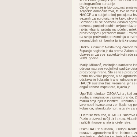
Adria Food Quality koji se financira u 
prekogranične suradnje.
Cilj Konferencije je bio upoznati proizv
seljačkih domaćinstava, te sve ostale
HACCP-a u subjekte koji posluju sa h
vezanih za agroturizme te kako stvoriti
Seminaru su se odazvali vlasnici agrot
suvenira punjenih suhim cvijetom lavan
rakija, vlasnici pršutarna, pčelari, mlje
proizvodnjom i preradom hrane. Proizv
da svoje proizvode prezentiraju u svrhu
veoma bitnih čimbenika turističke ponu
Darko Budimir iz Nastavnog Zavoda z
županije naglasio je da prema Zakonu 
obavezan za sve subjekte koji rade s
2009. godine..
Marija Milković, voditeljica sanitarne i
udruga naprave vodiči koji sadrže deta
proizvodnje hrane. Što se tiče proizvođa
uzoru na velike pogone, a za agroturizme
održavanje i obradu hrane, odnosno pri
HACCP sustava traži vremena, jer se i n
angažiranost inspektora, izjavila je.
Ugo Toić, direktor CSQA Adria , koji izm
sustava, naglasio je važnost branda. D
marka stoji, njezin identitet. Trenutno, 
izvornosti i oznakama zemljopisnog podr
kobasica, istarski žlomprt, istarski zar
U Istri se trenutno, u HACCP sustava n
Pazin proizvodi ovčji sir i skutu. Vlasn
različitih kooperanata iz cijele Istre.
Osim HACCP sustava, u sklopu Konferen
sustav u agroturizme ili ne. Naime, u 
agroturizam definira kao turistička dje