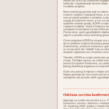
odnosi sa SUIGOM (savezom uzgajivača 
selekcije i rasplođivanja ženske telad
i kvalitetu projekta.
Meso istarskog goveda koje se nakon s
svakom rasijeku i kategoriji mesa, a sva
smo provjeriti podatke o porijeklu svake
uzgoja do pripreme mesa, a sve sa na
spriječilo varanje gostiju, AZRRI svoji
i njegove kvalitete. Svjesni činjenice d
ustrajanim kontrolama na bazi DNA ana
Prema tome, gosti ugostiteljskih objeka
sigurni u ponudu mesa istarskog
Ovom prigodom AZRRI je okupio sve oso
da se potakne izmjena iskustava gospod
Znanstvenici, profesori kuharstva, gastrok
su na taj način dio “obitelji” koja za c
dodanih vrijednosti ove vrhunske si
Također, AZRRI je svojim poslovnim pa
zrenja. Temeljen upravo na zaštiti Istars
prema Evropskim fondovima, sa zadatkom
jednog biološkog bogatstva sa istarskih 
Osim sira starog 8 mjeseci i mlade ovč
hladna pečenja ali i novi proizvodi od 
neizbježan dio ponude naših ugostitel
Održana završna konferenci
Agencija za ruralni razvoj Istre d.o.o. P
šumarstvo, lovstvo, ribarstvo i vodopri
18. studenog 2008. godine u Hotelu His