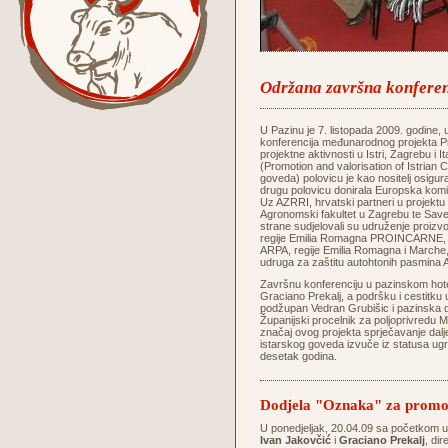
Održana završna konferenc
U Pazinu je 7. listopada 2009. godine
konferencija međunarodnog projekta Pr
projektne aktivnosti u Istri, Zagrebu i I
(Promotion and valorisation of Istrian C
goveda) polovicu je kao nositelj osigura
drugu polovicu donirala Europska k
Uz AZRRI, hrvatski partneri u projektu 
Agronomski fakultet u Zagrebu te Save
strane sudjelovali su udruženje proi
regije Emilia Romagna PROINCARNE, Age
ARPA, regije Emilia Romagna i Marche, 
udruga za zaštitu autohtonih pasmina A
Završnu konferenciju u pazinskom hote
Graciano Prekalj, a podršku i cestitku u
podžupan Vedran Grubišic i pazinska 
Županijski procelnik za poljoprivredu Mi
značaj ovog projekta sprječavanje dal
istarskog goveda izvuče iz statusa ugro
desetak godina.
Dodjela "Oznaka" za promoc
U ponedjeljak, 20.04.09 sa početkom 
Ivan Jakovčić
i
Graciano Prekalj
, di