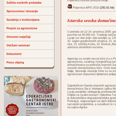
Prijavnicu možete preuzeti ovdje:
Zaštita osobnih podataka
Prijavnica AIPO 2010
(291.61 kb)
Sponzorstva i donacije
Suradnja s institucijama
Istarska seoska domaćin
Propisi za agroturizme
U periodu od 12-14. prosinca 2009. godi
površini od 40.000 m2. Tradicija održa
Otvoreni natječaji
Lucije (uz dan prije i dan poslije) uz 1
32. sajam građevinskih strojeva, 21. iz
sira, 13. izložba kruha, 10. festival „
Održani seminari
odnosno ekološkim kućama.
Dokumenti
Agenciju za ruralni razvoj Istre d.o.
agroturizma, ruralnog i konjaničkog tur
Press cliping
domaćinstava sa područja Istarske župa
seoskih domaćinstava Istre. Osim istar
Italije, Slovenije i Austrije čime su se i
agroturizam dopunska djelatnost poljop
Zajedničkom štandu istarskih agroturiz
domaćinstva Sia iz Vodnjana i gđica Ma
Luciju posijetila i delegacija predsta
Odjela za ruralni turizam i Valentina T
je dobrodošlica dogradonačelnika grad
Prekalj je, odgovarajući na riječi dobro
razvojnim projektima, a surađivat će i
na sajmu Agritur.