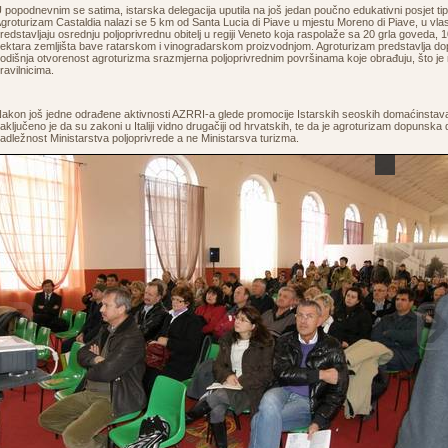
 popodnevnim se satima, istarska delegacija uputila na još jedan poučno edukativni posjet ti
groturizam Castaldia nalazi se 5 km od Santa Lucia di Piave u mjestu Moreno di Piave, u vlasn
redstavljaju osrednju poljoprivrednu obitelj u regiji Veneto koja raspolaže sa 20 grla goveda, 1
ektara zemljišta bave ratarskom i vinogradarskom proizvodnjom. Agroturizam predstavlja dopu
odišnja otvorenost agroturizma srazmjerna poljoprivrednim površinama koje obrađuju, što je r
ravilnicima.
akon još jedne odrađene aktivnosti AZRRI-a glede promocije Istarskih seoskih domaćinstava
aključeno je da su zakoni u Italiji vidno drugačiji od hrvatskih, te da je agroturizam dopunska 
adležnost Ministarstva poljoprivrede a ne Ministarsva turizma.