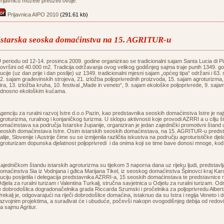
rijavnicu možete preuzeti ovdje:
Prijavnica AIPO 2010
(291.61 kb)
Istarska seoska domaćinstva na 15. AGRITUR-u
 periodu od 12-14. prosinca 2009. godine organizirao se tradicionalni sajam Santa Lucia di Pia
ovršini od 40.000 m2. Tradicija održavanja ovog velikog godišnjeg sajma traje punih 1349. go
ucije (uz dan prije i dan poslije) uz 1349. tradicionalni mjesni sajam „općeg tipa“ održani i 63.
2. sajam građevinskih strojeva, 21. izložba poljoprivrednih proizvoda, 15. sajam agroturizma, 
ira, 13. izložba kruha, 10. festival „Made in veneto“, 9. sajam ekološke poljoprivrede, 9. saja
dnosno ekološkim kućama.
genciju za ruralni razvoj Istre d.o.o Pazin, kao predstavnika seoskih domaćinstva Istre je
groturizma, ruralnog i konjaničkog turizma. U sklopu aktivnosti koje provodi AZRRI a u cilju 
omaćinstava sa područja Istarske županije, organiziran je jedan zajednički promotivni štand 
eoskih domaćinstava Istre. Osim istarskih seoskih domaćinstava, na 15. AGRITUR-u predstavili
talije, Slovenije i Austrije čime su se izmijenila različita iskustva na području agroturističke dje
groturizam dopunska djelatnost poljoprivredi i da onima koji se time bave donosi mnoge, kod 
ajedničkom štandu istarskih agroturizma su tijekom 3 naporna dana uz rijeku ljudi, predstavl
omaćinstva Sia iz Vodnjana i gđica Marijana Tikel, iz seoskog domaćinstva Špinovci kraj Kar
uciju posijetila i delegacija predstavnika AZRRI-a, 15 seoskih domaćinstava te predstavnice
djela za ruralni turizam i Valentina Turkalj, stručna savjetnica u Odjelu za ruralni turizam. 
e dobrodošlica dogradonačelnika grada Riccarda Szumski i pročelnika za poljoprivredu Alber
rekalj je, odgovarajući na riječi dobrodošlice domaćina, istaknuo da su Istra i regija Veneto i
azvojnim projektima, a surađivat će i ubuduće, počevši nakopn ovogodišnjeg debija od redovi
a sajmu Agritur.