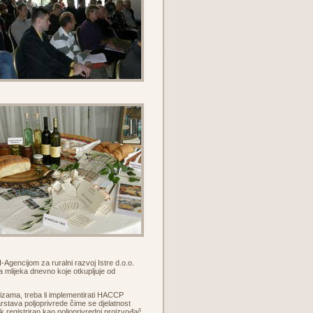
Agencijom za ruralni razvoj Istre d.o.o.
ra mlijeka dnevno koje otkupljuje od
izama, treba li implementirati HACCP
rstava poljoprivrede čime se djelatnost
k registriran kao poljoprivredni proizvođač.