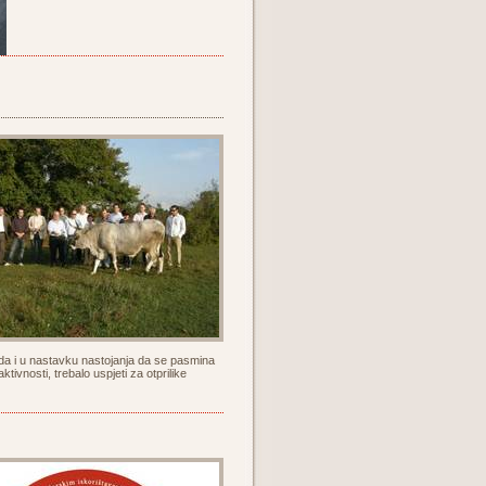
da i u nastavku nastojanja da se pasmina
ivnosti, trebalo uspjeti za otprilike