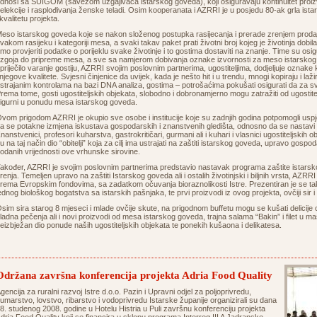
dnosi sa SUIGOM (savezom uzgajivača istarskog goveda), koji osiguravaju kontinuitet proiz
elekcije i rasplođivanja ženske teladi. Osim kooperanata i AZRRI je u posjedu 80-ak grla ist
 kvalitetu projekta.
eso istarskog goveda koje se nakon složenog postupka rasijecanja i prerade zrenjem proda
vakom rasijeku i kategoriji mesa, a svaki takav paket prati životni broj kojeg je životinja dobil
mo provjeriti podatke o porijeklu svake životinje i to gostima dostaviti na znanje. Time su osigu
zgoja do pripreme mesa, a sve sa namjerom dobivanja oznake izvornosti za meso istarskog
priječilo varanje gostiju, AZRRI svojim poslovnim partnerima, ugostiteljima, dodjeljuje oznake
 njegove kvalitete. Svjesni činjenice da uvijek, kada je nešto hit i u trendu, mnogi kopiraju i l
strajanim kontrolama na bazi DNA analiza, gostima – potrošaćima pokušati osigurati da za 
rema tome, gosti ugostiteljskih objekata, slobodno i dobronamjerno mogu zatražiti od ugostitel
sigurni u ponudu mesa istarskog goveda.
vom prigodom AZRRI je okupio sve osobe i institucije koje su zadnjih godina potpomogli usp
a se potakne izmjena iskustava gospodarskih i znanstvenih gledišta, odnosno da se nastavi po
nanstvenici, profesori kuharstva, gastrokritičari, gurmani ali i kuhari i vlasnici ugostiteljskih obj
u na taj način dio “obitelji” koja za cilj ima ustrajati na zaštiti istarskog goveda, upravo gosp
odanih vrijednosti ove vrhunske sirovine.
akođer, AZRRI je svojim poslovnim partnerima predstavio nastavak programa zaštite istarsko
renja. Temeljen upravo na zaštiti Istarskog goveda ali i ostalih životinjski i biljnih vrsta, AZRR
rema Evropskim fondovima, sa zadatkom očuvanja bioraznolikosti Istre. Prezentiran je se tak
ednog biološkog bogatstva sa istarskih pašnjaka, te prvi proizvodi iz ovog projekta, ovčiji sir 
sim sira starog 8 mjeseci i mlade ovčije skute, na prigodnom buffetu mogu se kušati delicij
ladna pečenja ali i novi proizvodi od mesa istarskog goveda, trajna salama “Bakin” i filet u m
eizbježan dio ponude naših ugostiteljskih objekata te ponekih kušaona i delikatesa.
Održana završna konferencija projekta Adria Food Quality
gencija za ruralni razvoj Istre d.o.o. Pazin i Upravni odjel za poljoprivredu,
umarstvo, lovstvo, ribarstvo i vodoprivredu Istarske županije organizirali su dana
8. studenog 2008. godine u Hotelu Histria u Puli završnu konferenciju projekta