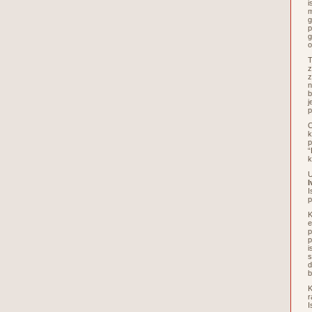
i
m
g
p
g
o
T
z
z
n
b
j
p
O
k
p
“
k
U
I
I
p
K
e
p
p
i
s
d
b
K
r
I