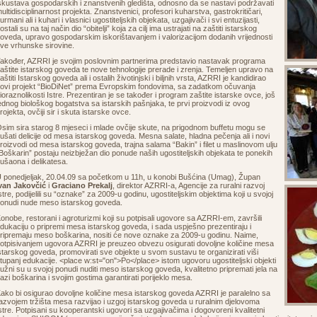
skustava gospodarskih i znanstvenih gledišta, odnosno da se nastavi podržavati
ultidisciplinarnost projekta. Znanstvenici, profesori kuharstva, gastrokritičari,
urmani ali i kuhari i vlasnici ugostiteljskih objekata, uzgajivači i svi entuzijasti,
ostali su na taj način dio “obitelji” koja za cilj ima ustrajati na zaštiti istarskog
oveda, upravo gospodarskim iskorištavanjem i valorizacijom dodanih vrijednosti
ve vrhunske sirovine.
akođer, AZRRI je svojim poslovnim partnerima predstavio nastavak programa
aštite istarskog goveda te nove tehnologije prerade i zrenja. Temeljen upravo na
aštiti Istarskog goveda ali i ostalih životinjski i biljnih vrsta, AZRRI je kandidirao
ovi projekt “BioDiNet” prema Evropskim fondovima, sa zadatkom očuvanja
ioraznolikosti Istre. Prezentiran je se također i program zaštite istarske ovce, još
ednog biološkog bogatstva sa istarskih pašnjaka, te prvi proizvodi iz ovog
rojekta, ovčiji sir i skuta istarske ovce.
sim sira starog 8 mjeseci i mlade ovčije skute, na prigodnom buffetu mogu se
ušati delicije od mesa istarskog goveda. Mesna salate, hladna pečenja ali i novi
roizvodi od mesa istarskog goveda, trajna salama “Bakin” i filet u maslinovom ulju
Boškarin” postaju neizbježan dio ponude naših ugostiteljskih objekata te ponekih
ušaona i delikatesa.
 ponedjeljak, 20.04.09 sa početkom u 11h, u konobi Bušćina (Umag), Župan
van Jakovčić
i
Graciano Prekalj
, direktor AZRRI-a, Agencije za ruralni razvoj
stre, podijelili su “oznake” za 2009-u godinu, ugostiteljskim objektima koji u svojoj
onudi nude meso istarskog goveda.
onobe, restorani i agroturizmi koji su potpisali ugovore sa AZRRI-em, završili
dukaciju o pripremi mesa istarskog goveda, i sada uspješno prezentiraju i
ripremaju meso boškarina, nositi će nove oznake za 2009-u godinu. Naime,
otpisivanjem ugovora AZRRI je preuzeo obvezu osigurati dovoljne količine mesa
starskog goveda, promovirati sve objekte u svom sustavu te organizirati viši
tupanj edukacije. <place w:st="on">Po</place> istom ugovoru ugostiteljski objekti
užni su u svojoj ponudi nuditi meso istarskog goveda, kvalitetno pripremati jela na
azi boškarina i svojim gostima garantirati porijeklo mesa.
ako bi osigurao dovoljne količine mesa istarskog goveda AZRRI je paralelno sa
azvojem tržišta mesa razvijao i uzgoj istarskog goveda u ruralnim djelovoma
stre. Potpisani su kooperantski ugovori sa uzgajivačima i dogovoreni kvalitetni