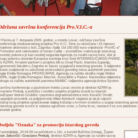
Održana završna konferencija Pro.V.I.C.-a
 Pazinu je 7. listopada 2009. godine, u motelu Lovac, održana završna
onferencija međunarodnog projekta Pro.V.I.C. čime su okončane i 15 mjeseci
rojektne aktivnosti u Istri, Zagrebu i Italiji. Od 160.000 eura vrijednosti -ProVIC-a"
Promotion and valorisation of Istrian Cattle – promidžba i valorizacije istarskog
oveda) polovicu je kao nositelj osigurala Agencija za ruralni razvoj Istre, dok je
rugu polovicu donirala Europska komisija kroz fond INTERREG/CARDS-PHARE.
z AZRRI, hrvatski partneri u projektu bili su Grad Pazin, Istarska županija,
gronomski fakultet u Zagrebu te Savez uzgajivača istarskog goveda. S talijanske
trane sudjelovali su udruženje proizvođača goveđeg mesa autohtonih pasmina
egije Emilia Romagna PROINCARNE, Agencija za zaštitu okoliša regije Molise
RPA, regije Emilia Romagna i Marche, Sveucilište u Padovi. Nacionalna talijanska
druga za zaštitu autohtonih pasmina ANABIC i talijanska agencija Activa System.
avršnu konferenciju u pazinskom hotelu Lovac otvorio je direktor AZRRI-ja
raciano Prekalj, a podršku i cestitku uspjehu projekta izrazili su istarski
odžupan Vedran Grubišic i pazinska dogradonačelnica Ines Kovačić Drndić.
upanijski procelnik za poljoprivredu Milan Antolović naglasio je da je najveći
načaj ovog projekta sprječavanje daljeg križanja u krvnom srodstvu u uzgoju istarskog gove
starskog goveda izvuče iz statusa ugrožene vrste, u čemu bi se, nastave li se sve planirane akt
esetak godina.
Dodjela "Oznaka" za promociju istarskog goveda
 ponedjeljak, 20.04.09 sa početkom u 11h, u konobi Bušćina (Umag), Župan
van Jakovčić
i
Graciano Prekalj
, direktor AZRRI-a, Agencije za ruralni razvoj