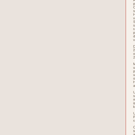
A
p
C
s
H
v
S
s
r
p
d
v
D
ž
o
2
M
u
p
u
o
H
a
U
s
m
i
k
U
P
r
O
s
a