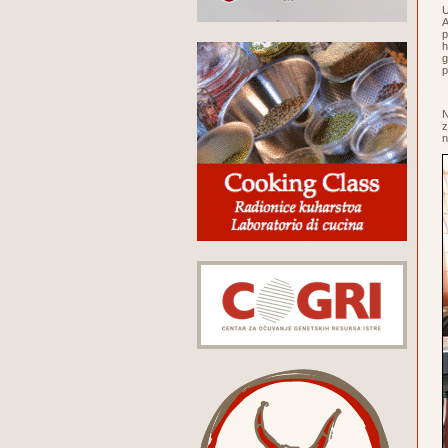
U
A
p
h
g
p
N
z
n