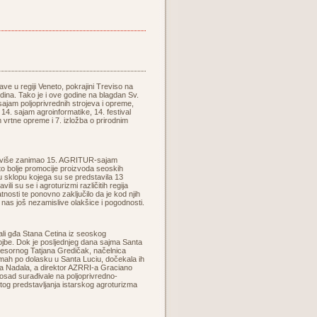
ve u regiji Veneto, pokrajini Treviso na
dina. Tako je i ove godine na blagdan Sv.
 sajam poljoprivrednih strojeva i opreme,
14. sajam agroinformatike, 14. festival
m vrtne opreme i 7. izložba o prirodnim
 najviše zanimao 15. AGRITUR-sajam
što bolje promocije proizvoda seoskih
u sklopu kojega su se predstavila 13
 su se i agroturizmi različitih regija
latnosti te ponovno zaključilo da je kod njih
nas još nezamislive olakšice i pogodnosti.
jali gđa Stana Cetina iz seoskog
ojbe. Dok je posljednjeg dana sajma Santa
 resornog Tatjana Gredičak, načelnica
Odmah po dolasku u Santa Luciu, dočekala ih
ta Nadala, a direktor AZRRI-a Graciano
 dosad surađivale na poljoprivredno-
tog predstavljanja istarskog agroturizma