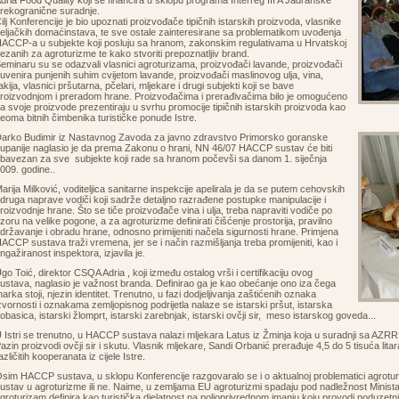
dria Food Quality koji se financira u sklopu programa Interreg III A Jadranske
rekogranične suradnje.
ilj Konferencije je bio upoznati proizvođače tipičnih istarskih proizvoda, vlasnike
eljačkih domaćinstava, te sve ostale zainteresirane sa problematikom uvođenja
ACCP-a u subjekte koji posluju sa hranom, zakonskim regulativama u Hrvatskoj
ezanih za agroturizme te kako stvoriti prepoznatljiv brand.
eminaru su se odazvali vlasnici agroturizama, proizvođači lavande, proizvođači
uvenira punjenih suhim cvijetom lavande, proizvođači maslinovog ulja, vina,
akija, vlasnici pršutarna, pčelari, mljekare i drugi subjekti koji se bave
roizvodnjom i preradom hrane. Proizvođačima i prerađivačima bilo je omogućeno
a svoje proizvode prezentiraju u svrhu promocije tipičnih istarskih proizvoda kao
eoma bitnih čimbenika turističke ponude Istre.
arko Budimir iz Nastavnog Zavoda za javno zdravstvo Primorsko goranske
upanije naglasio je da prema Zakonu o hrani, NN 46/07 HACCP sustav će biti
bavezan za sve subjekte koji rade sa hranom počevši sa danom 1. siječnja
009. godine..
arija Milković, voditeljica sanitarne inspekcije apelirala je da se putem cehovskih
druga naprave vodiči koji sadrže detaljno razrađene postupke manipulacije i
roizvodnje hrane. Što se tiče proizvođače vina i ulja, treba napraviti vodiče po
zoru na velike pogone, a za agroturizme definirati čišćenje prostorija, pravilno
državanje i obradu hrane, odnosno primijeniti načela sigurnosti hrane. Primjena
ACCP sustava traži vremena, jer se i način razmišljanja treba promijeniti, kao i
ngažiranost inspektora, izjavila je.
go Toić, direktor CSQA Adria , koji između ostalog vrši i certifikaciju ovog
ustava, naglasio je važnost branda. Definirao ga je kao obećanje ono iza čega
arka stoji, njezin identitet. Trenutno, u fazi dodjeljivanja zaštićenih oznaka
zvornosti i oznakama zemljopisnog podrijetla nalaze se istarski pršut, istarska
obasica, istarski žlomprt, istarski zarebnjak, istarski ovčji sir, meso istarskog goveda...
 Istri se trenutno, u HACCP sustava nalazi mljekara Latus iz Žminja koja u suradnji sa AZRRI-
azin proizvodi ovčji sir i skutu. Vlasnik mljekare, Sandi Orbanić prerađuje 4,5 do 5 tisuća lita
azličitih kooperanata iz cijele Istre.
sim HACCP sustava, u sklopu Konferencije razgovaralo se i o aktualnoj problematici agrotur
ustav u agroturizme ili ne. Naime, u zemljama EU agroturizmi spadaju pod nadležnost Minista
groturizam definira kao turistička djelatnost na poljoprivrednom imanju koju provodi poduzetni