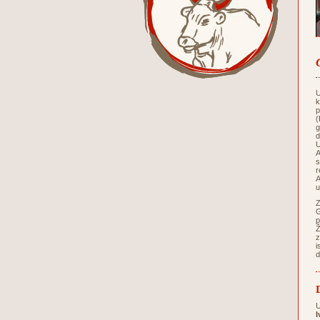
U
k
p
(
g
d
U
A
s
r
A
u
Z
G
p
Ž
z
i
d
U
I