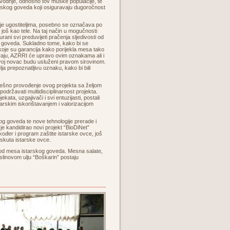
vodnje, odnosno tov muške populacije, te
arskog goveda koji osiguravaju dugoročnost
je ugostiteljima, posebno se označava po
a još kao tele. Na taj način u mogučnosti
rani svi preduvijeti pračenja sljedivosti od
 goveda. Sukladno tome, kako bi se
 koje su garancija kako porijekla mesa tako
ažiraju, AZRRI će upravo ovim oznakama ali i
svoj novac budu usluženi pravom sirovinom.
ja prepoznatljivu oznaku, kako bi bili
ješno provođenje ovog projekta sa željom
državati multidisciplinarnost projekta.
ekata, uzgajivači i svi entuzijasti, postali
odarskim iskorištavanjem i valorizacijom
g goveda te nove tehnologije prerade i
I je kandidirao novi projekt “BioDiNet”
ođer i program zaštite istarske ovce, još
i skuta istarske ovce.
e od mesa istarskog goveda. Mesna salate,
aslinovom ulju “Boškarin” postaju