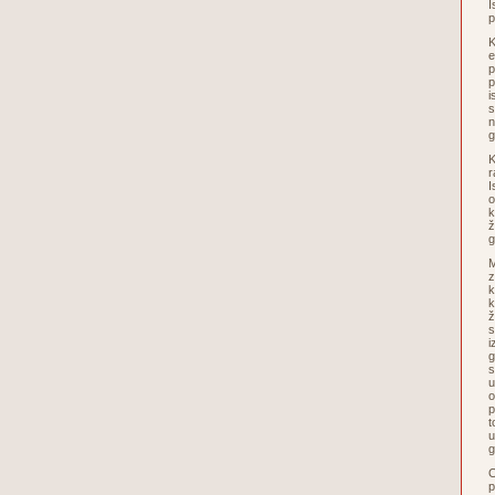
I
p
K
e
p
p
i
s
n
g
K
r
I
o
k
ž
g
M
z
k
k
ž
s
i
g
s
u
o
p
t
u
O
p