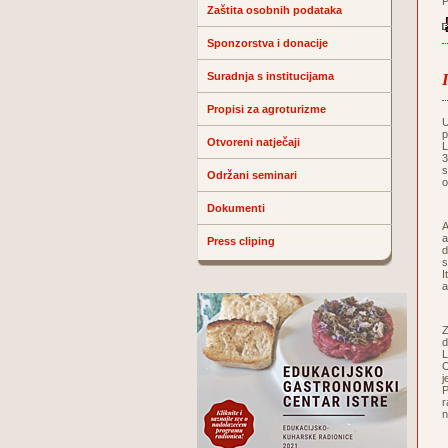
P
Zaštita osobnih podataka
Sponzorstva i donacije
Suradnja s institucijama
Propisi za agroturizme
U
p
Otvoreni natječaji
L
3
s
Održani seminari
o
Dokumenti
A
a
Press cliping
d
s
I
a
Z
d
L
O
j
P
r
n