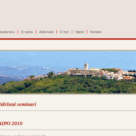
aslovnica
O nama
Aktivnosti
O Istri
Vijesti
Kontakt
Održani seminari
AIPO 2010