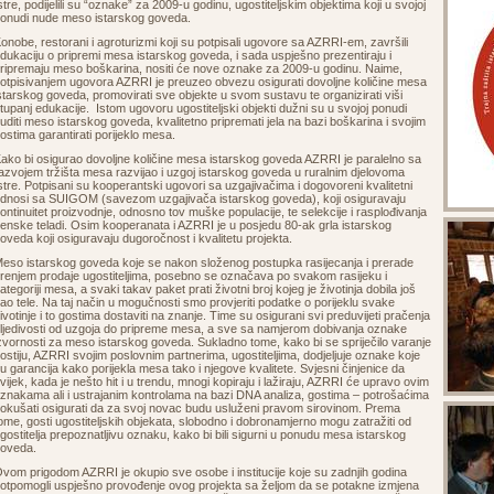
stre, podijelili su “oznake” za 2009-u godinu, ugostiteljskim objektima koji u svojoj
onudi nude meso istarskog goveda.
onobe, restorani i agroturizmi koji su potpisali ugovore sa AZRRI-em, završili
dukaciju o pripremi mesa istarskog goveda, i sada uspješno prezentiraju i
ripremaju meso boškarina, nositi će nove oznake za 2009-u godinu. Naime,
otpisivanjem ugovora AZRRI je preuzeo obvezu osigurati dovoljne količine mesa
starskog goveda, promovirati sve objekte u svom sustavu te organizirati viši
tupanj edukacije. Istom ugovoru ugostiteljski objekti dužni su u svojoj ponudi
uditi meso istarskog goveda, kvalitetno pripremati jela na bazi boškarina i svojim
ostima garantirati porijeklo mesa.
ako bi osigurao dovoljne količine mesa istarskog goveda AZRRI je paralelno sa
azvojem tržišta mesa razvijao i uzgoj istarskog goveda u ruralnim djelovoma
stre. Potpisani su kooperantski ugovori sa uzgajivačima i dogovoreni kvalitetni
dnosi sa SUIGOM (savezom uzgajivača istarskog goveda), koji osiguravaju
ontinuitet proizvodnje, odnosno tov muške populacije, te selekcije i rasplođivanja
enske teladi. Osim kooperanata i AZRRI je u posjedu 80-ak grla istarskog
oveda koji osiguravaju dugoročnost i kvalitetu projekta.
eso istarskog goveda koje se nakon složenog postupka rasijecanja i prerade
renjem prodaje ugostiteljima, posebno se označava po svakom rasijeku i
ategoriji mesa, a svaki takav paket prati životni broj kojeg je životinja dobila još
ao tele. Na taj način u mogučnosti smo provjeriti podatke o porijeklu svake
ivotinje i to gostima dostaviti na znanje. Time su osigurani svi preduvijeti pračenja
ljedivosti od uzgoja do pripreme mesa, a sve sa namjerom dobivanja oznake
zvornosti za meso istarskog goveda. Sukladno tome, kako bi se spriječilo varanje
ostiju, AZRRI svojim poslovnim partnerima, ugostiteljima, dodjeljuje oznake koje
u garancija kako porijekla mesa tako i njegove kvalitete. Svjesni činjenice da
vijek, kada je nešto hit i u trendu, mnogi kopiraju i lažiraju, AZRRI će upravo ovim
znakama ali i ustrajanim kontrolama na bazi DNA analiza, gostima – potrošaćima
okušati osigurati da za svoj novac budu usluženi pravom sirovinom. Prema
ome, gosti ugostiteljskih objekata, slobodno i dobronamjerno mogu zatražiti od
gostitelja prepoznatljivu oznaku, kako bi bili sigurni u ponudu mesa istarskog
goveda.
vom prigodom AZRRI je okupio sve osobe i institucije koje su zadnjih godina
otpomogli uspješno provođenje ovog projekta sa željom da se potakne izmjena