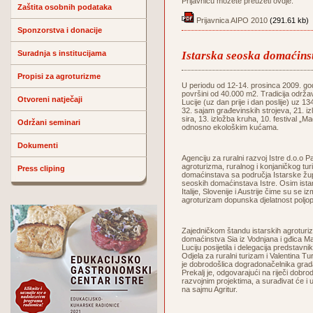
Prijavnicu možete preuzeti ovdje:
Zaštita osobnih podataka
Prijavnica AIPO 2010
(291.61 kb)
Sponzorstva i donacije
Suradnja s institucijama
Istarska seoska domaćin
Propisi za agroturizme
U periodu od 12-14. prosinca 2009. godi
površini od 40.000 m2. Tradicija održa
Otvoreni natječaji
Lucije (uz dan prije i dan poslije) uz 1
32. sajam građevinskih strojeva, 21. iz
sira, 13. izložba kruha, 10. festival „
Održani seminari
odnosno ekološkim kućama.
Dokumenti
Agenciju za ruralni razvoj Istre d.o.
agroturizma, ruralnog i konjaničkog tur
Press cliping
domaćinstava sa područja Istarske župa
seoskih domaćinstava Istre. Osim istar
Italije, Slovenije i Austrije čime su se i
agroturizam dopunska djelatnost poljop
Zajedničkom štandu istarskih agroturiz
domaćinstva Sia iz Vodnjana i gđica Ma
Luciju posijetila i delegacija predsta
Odjela za ruralni turizam i Valentina T
je dobrodošlica dogradonačelnika grad
Prekalj je, odgovarajući na riječi dobro
razvojnim projektima, a surađivat će i
na sajmu Agritur.