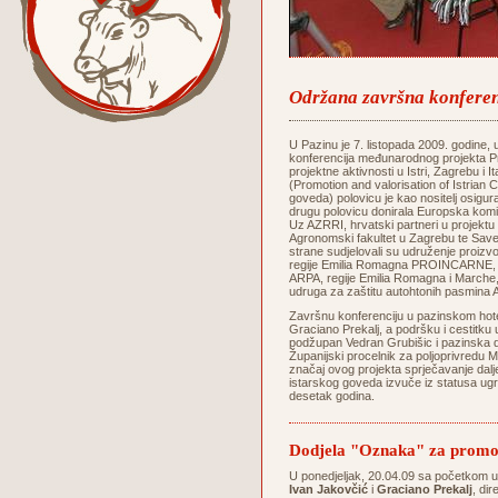
Održana završna konferenc
U Pazinu je 7. listopada 2009. godine
konferencija međunarodnog projekta Pr
projektne aktivnosti u Istri, Zagrebu i I
(Promotion and valorisation of Istrian C
goveda) polovicu je kao nositelj osigura
drugu polovicu donirala Europska k
Uz AZRRI, hrvatski partneri u projektu 
Agronomski fakultet u Zagrebu te Save
strane sudjelovali su udruženje proi
regije Emilia Romagna PROINCARNE, Age
ARPA, regije Emilia Romagna i Marche, 
udruga za zaštitu autohtonih pasmina A
Završnu konferenciju u pazinskom hote
Graciano Prekalj, a podršku i cestitku u
podžupan Vedran Grubišic i pazinska 
Županijski procelnik za poljoprivredu Mi
značaj ovog projekta sprječavanje dal
istarskog goveda izvuče iz statusa ugro
desetak godina.
Dodjela "Oznaka" za promoc
U ponedjeljak, 20.04.09 sa početkom 
Ivan Jakovčić
i
Graciano Prekalj
, di