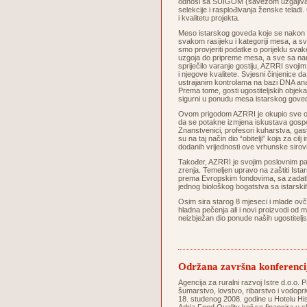
odnosi sa SUIGOM (savezom uzgajivača 
selekcije i rasplođivanja ženske telad
i kvalitetu projekta.
Meso istarskog goveda koje se nakon s
svakom rasijeku i kategoriji mesa, a sva
smo provjeriti podatke o porijeklu svake
uzgoja do pripreme mesa, a sve sa na
spriječilo varanje gostiju, AZRRI svoji
i njegove kvalitete. Svjesni činjenice d
ustrajanim kontrolama na bazi DNA ana
Prema tome, gosti ugostiteljskih objeka
sigurni u ponudu mesa istarskog
Ovom prigodom AZRRI je okupio sve oso
da se potakne izmjena iskustava gospod
Znanstvenici, profesori kuharstva, gastrok
su na taj način dio “obitelji” koja za c
dodanih vrijednosti ove vrhunske si
Također, AZRRI je svojim poslovnim pa
zrenja. Temeljen upravo na zaštiti Istars
prema Evropskim fondovima, sa zadatkom
jednog biološkog bogatstva sa istarskih 
Osim sira starog 8 mjeseci i mlade ovč
hladna pečenja ali i novi proizvodi od 
neizbježan dio ponude naših ugostitel
Održana završna konferenci
Agencija za ruralni razvoj Istre d.o.o. P
šumarstvo, lovstvo, ribarstvo i vodopri
18. studenog 2008. godine u Hotelu His