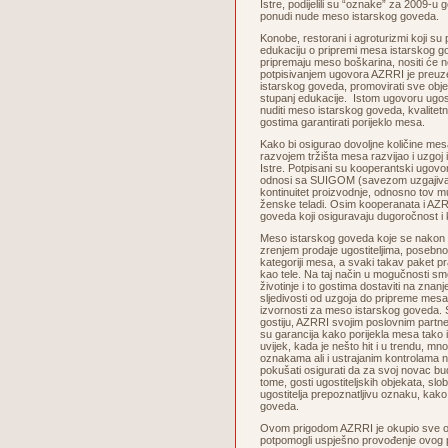
Istre, podijelili su “oznake” za 2009-u g
ponudi nude meso istarskog goveda.
Konobe, restorani i agroturizmi koji su
edukaciju o pripremi mesa istarskog go
pripremaju meso boškarina, nositi će
potpisivanjem ugovora AZRRI je preuze
istarskog goveda, promovirati sve objek
stupanj edukacije. Istom ugovoru ugosti
nuditi meso istarskog goveda, kvalitetn
gostima garantirati porijeklo mesa.
Kako bi osigurao dovoljne količine me
razvojem tržišta mesa razvijao i uzgoj
Istre. Potpisani su kooperantski ugovor
odnosi sa SUIGOM (savezom uzgajivača
kontinuitet proizvodnje, odnosno tov mu
ženske teladi. Osim kooperanata i AZRR
goveda koji osiguravaju dugoročnost i
Meso istarskog goveda koje se nakon s
zrenjem prodaje ugostiteljima, posebn
kategoriji mesa, a svaki takav paket prat
kao tele. Na taj način u mogučnosti smo
životinje i to gostima dostaviti na znan
sljedivosti od uzgoja do pripreme mes
izvornosti za meso istarskog goveda. S
gostiju, AZRRI svojim poslovnim partner
su garancija kako porijekla mesa tako i
uvijek, kada je nešto hit i u trendu, mn
oznakama ali i ustrajanim kontrolama 
pokušati osigurati da za svoj novac b
tome, gosti ugostiteljskih objekata, sl
ugostitelja prepoznatljivu oznaku, kako
goveda.
Ovom prigodom AZRRI je okupio sve osob
potpomogli uspješno provođenje ovog p