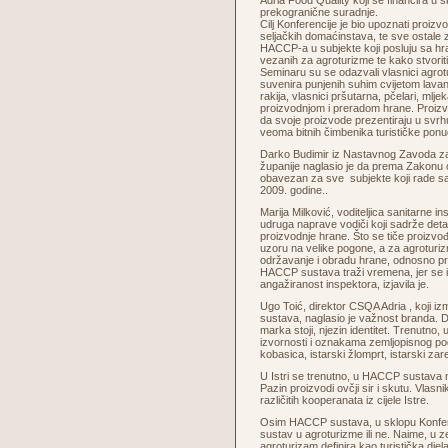
Adria Food Quality koji se financira u 
prekogranične suradnje.
Cilj Konferencije je bio upoznati proizv
seljačkih domaćinstava, te sve ostale
HACCP-a u subjekte koji posluju sa h
vezanih za agroturizme te kako stvoriti
Seminaru su se odazvali vlasnici agrot
suvenira punjenih suhim cvijetom lavan
rakija, vlasnici pršutarna, pčelari, mlje
proizvodnjom i preradom hrane. Proizv
da svoje proizvode prezentiraju u svrhu
veoma bitnih čimbenika turističke ponu
Darko Budimir iz Nastavnog Zavoda z
županije naglasio je da prema Zakonu 
obavezan za sve subjekte koji rade s
2009. godine..
Marija Milković, voditeljica sanitarne i
udruga naprave vodiči koji sadrže deta
proizvodnje hrane. Što se tiče proizvođa
uzoru na velike pogone, a za agroturizme
održavanje i obradu hrane, odnosno pri
HACCP sustava traži vremena, jer se i n
angažiranost inspektora, izjavila je.
Ugo Toić, direktor CSQA Adria , koji izm
sustava, naglasio je važnost branda. D
marka stoji, njezin identitet. Trenutno, 
izvornosti i oznakama zemljopisnog podr
kobasica, istarski žlomprt, istarski zar
U Istri se trenutno, u HACCP sustava n
Pazin proizvodi ovčji sir i skutu. Vlasn
različitih kooperanata iz cijele Istre.
Osim HACCP sustava, u sklopu Konferen
sustav u agroturizme ili ne. Naime, u 
agroturizam definira kao turistička dje