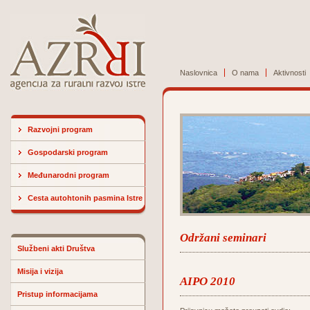
Naslovnica
O nama
Aktivnosti
Razvojni program
Gospodarski program
Međunarodni program
Cesta autohtonih pasmina Istre
Održani seminari
Službeni akti Društva
Misija i vizija
AIPO 2010
Pristup informacijama