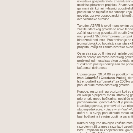
iskustava gospodarskih i znanstvenih 
multidisciplinarnost projekta. Znanstven
gurmani ali i kuhari i vlasnici ugostiteljs
postali su na taj način dio “obitelji” koja
goveda, upravo gospodarskim iskorišta
ove vrhunske sirovine.
Također, AZRRI je svojim poslovnim p
zaštite istarskog goveda te nove tehno
zaštiti Istarskog goveda ali i ostalih živ
novi projekt “BioDiNet” prema Evrops
bioraznolikosti Istre. Prezentiran je se
jednog biološkog bogatstva sa istarskih
projekta, ovčiji sir i skuta istarske ovce
Osim sira starog 8 mjeseci i mlade ov
kušati delicije od mesa istarskog goved
proizvodi od mesa istarskog goveda, tra
“Boškarin” postaju neizbježan dio ponu
kušaona i delikatesa.
U ponedjeljak, 20.04.09 sa početkom 
Ivan Jakovčić
i
Graciano Prekalj
, di
Istre, podijelili su “oznake” za 2009-u g
ponudi nude meso istarskog goveda.
Konobe, restorani i agroturizmi koji su
edukaciju o pripremi mesa istarskog go
pripremaju meso boškarina, nositi će
potpisivanjem ugovora AZRRI je preuze
istarskog goveda, promovirati sve objek
stupanj edukacije. <place w:st="on">Po
dužni su u svojoj ponudi nuditi meso is
bazi boškarina i svojim gostima garanti
Kako bi osigurao dovoljne količine me
razvojem tržišta mesa razvijao i uzgoj
Istre. Potpisani su kooperantski ugovor