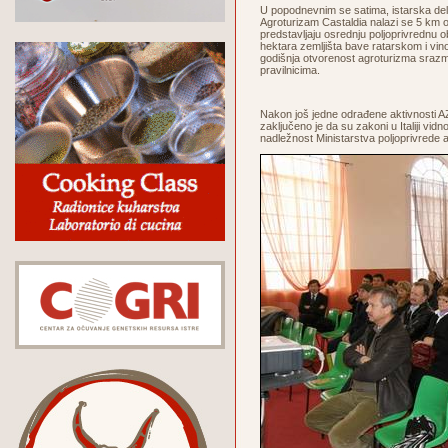
U popodnevnim se satima, istarska dele
Agroturizam Castaldia nalazi se 5 km o
predstavljaju osrednju poljoprivrednu ob
hektara zemljišta bave ratarskom i vin
godišnja otvorenost agroturizma srazmj
pravilnicima.
Nakon još jedne odrađene aktivnosti A
zaključeno je da su zakoni u Italiji vid
nadležnost Ministarstva poljoprivrede 