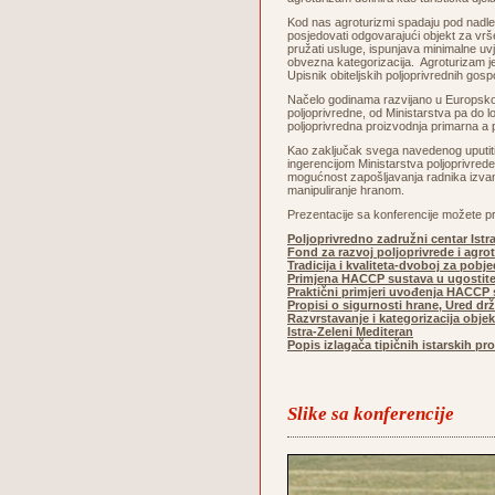
Kod nas agroturizmi spadaju pod nadležn
posjedovati odgovarajući objekt za vrše
pružati usluge, ispunjava minimalne uvj
obvezna kategorizacija. Agroturizam je
Upisnik obiteljskih poljoprivrednih gos
Načelo godinama razvijano u Europskoj u
poljoprivredne, od Ministarstva pa do
poljoprivredna proizvodnja primarna a p
Kao zaključak svega navedenog uputiti ć
ingerencijom Ministarstva poljoprivrede
mogućnost zapošljavanja radnika izvan ob
manipuliranje hranom.
Prezentacije sa konferencije možete pr
Poljoprivredno zadružni centar Istr
Fond za razvoj poljoprivrede i agro
Tradicija i kvaliteta-dvoboj za pobj
Primjena HACCP sustava u ugostite
Praktični primjeri uvođenja HACCP s
Propisi o sigurnosti hrane, Ured dr
Razvrstavanje i kategorizacija obje
Istra-Zeleni Mediteran
Popis izlagača tipičnih istarskih p
Slike sa konferencije