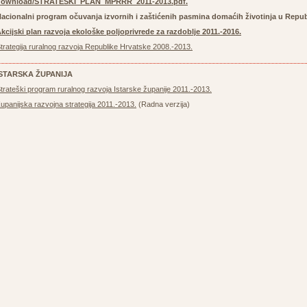
download/STRATEŠKI_PLAN_MPRRR_2011-2013.pdf
.
acionalni program očuvanja izvornih i zaštićenih pasmina domaćih životinja u Repub
kcijski plan razvoja ekološke poljoprivrede za razdoblje 2011.-2016.
trategija ruralnog razvoja Republike Hrvatske 2008.-2013.
ISTARSKA ŽUPANIJA
trateški program ruralnog razvoja Istarske županije 2011.-2013.
upanijska razvojna strategija 2011.-2013.
(Radna verzija)