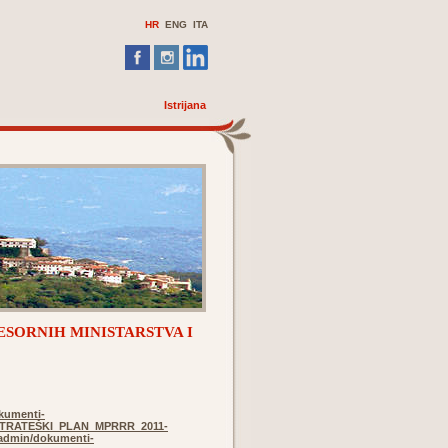
HR
ENG
ITA
Istrijana
ESORNIH MINISTARSTVA I
kumenti-
/STRATEŠKI_PLAN_MPRRR_2011-
eadmin/dokumenti-