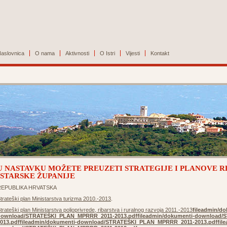
aslovnica
O nama
Aktivnosti
O Istri
Vijesti
Kontakt
U NASTAVKU MOŽETE PREUZETI STRATEGIJE I PLANOVE R
ISTARSKE ŽUPANIJE
REPUBLIKA HRVATSKA
trateški plan Ministarstva turizma 2010.-2013
.
trateški plan Ministarstva poljoprivrede, ribarstva i ruralnog razvoja 2011.-2013
fileadmin/do
download/STRATEŠKI_PLAN_MPRRR_2011-2013.pdf
fileadmin/dokumenti-download
013.pdf
fileadmin/dokumenti-download/STRATEŠKI_PLAN_MPRRR_2011-2013.pdf
fil