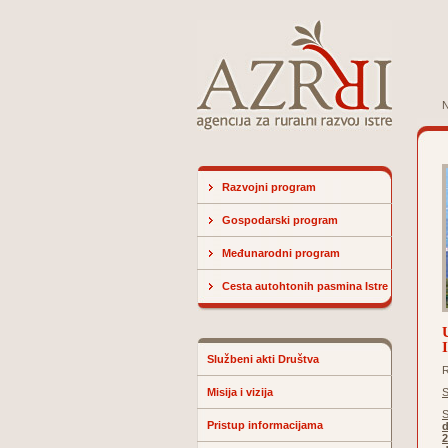
N
Razvojni program
Gospodarski program
Međunarodni program
Cesta autohtonih pasmina Istre
Službeni akti Društva
Misija i vizija
S
S
Pristup informacijama
2