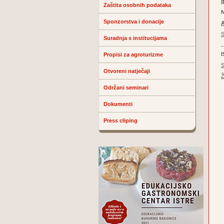
Zaštita osobnih podataka
N
Sponzorstva i donacije
A
S
Suradnja s institucijama
Propisi za agroturizme
S
Otvoreni natječaji
Ž
Održani seminari
Dokumenti
Press cliping