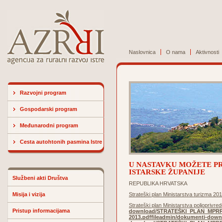
Naslovnica
O nama
Aktivnosti
Razvojni program
Gospodarski program
Međunarodni program
Cesta autohtonih pasmina Istre
U NASTAVKU MOŽETE PR
ISTARSKE ŽUPANIJE
Službeni akti Društva
REPUBLIKA HRVATSKA
Misija i vizija
Strateški plan Ministarstva turizma 20
Strateški plan Ministarstva poljoprivre
Pristup informacijama
download/STRATEŠKI_PLAN_MPRRR
2013.pdf
fileadmin/dokumenti-dow