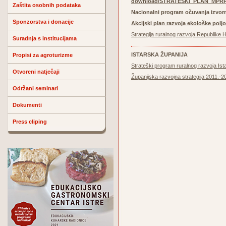
download/STRATEŠKI_PLAN_MPRRR
Zaštita osobnih podataka
Nacionalni program očuvanja izvorn
Sponzorstva i donacije
Akcijski plan razvoja ekološke poljo
Strategija ruralnog razvoja Republike
Suradnja s institucijama
ISTARSKA ŽUPANIJA
Propisi za agroturizme
Strateški program ruralnog razvoja Ist
Otvoreni natječaji
Županijska razvojna strategija 2011.-2
Održani seminari
Dokumenti
Press cliping