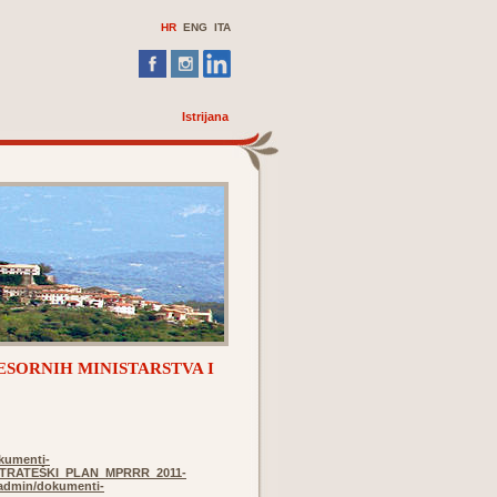
HR
ENG
ITA
Istrijana
ESORNIH MINISTARSTVA I
kumenti-
/STRATEŠKI_PLAN_MPRRR_2011-
eadmin/dokumenti-