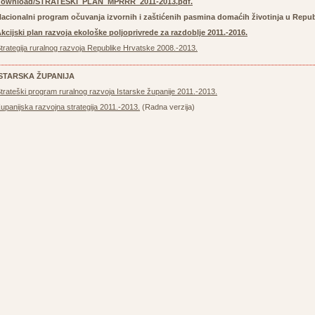
download/STRATEŠKI_PLAN_MPRRR_2011-2013.pdf
.
acionalni program očuvanja izvornih i zaštićenih pasmina domaćih životinja u Repub
kcijski plan razvoja ekološke poljoprivrede za razdoblje 2011.-2016.
trategija ruralnog razvoja Republike Hrvatske 2008.-2013.
ISTARSKA ŽUPANIJA
trateški program ruralnog razvoja Istarske županije 2011.-2013.
upanijska razvojna strategija 2011.-2013.
(Radna verzija)