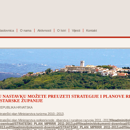
aslovnica
O nama
Aktivnosti
O Istri
Vijesti
Kontakt
U NASTAVKU MOŽETE PREUZETI STRATEGIJE I PLANOVE R
ISTARSKE ŽUPANIJE
REPUBLIKA HRVATSKA
trateški plan Ministarstva turizma 2010.-2013
.
trateški plan Ministarstva poljoprivrede, ribarstva i ruralnog razvoja 2011.-2013
fileadmin/do
download/STRATEŠKI_PLAN_MPRRR_2011-2013.pdf
fileadmin/dokumenti-download
013.pdf
fileadmin/dokumenti-download/STRATEŠKI_PLAN_MPRRR_2011-2013.pdf
fil