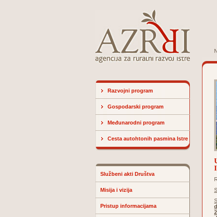
N
Razvojni program
Gospodarski program
Međunarodni program
Cesta autohtonih pasmina Istre
Službeni akti Društva
Misija i vizija
S
S
Pristup informacijama
2