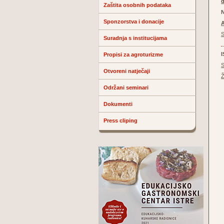
Zaštita osobnih podataka
N
Sponzorstva i donacije
A
S
Suradnja s institucijama
Propisi za agroturizme
S
Otvoreni natječaji
Ž
Održani seminari
Dokumenti
Press cliping