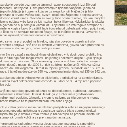
starsko je govedo poznato po iznimnoj radnoj sposobnosti, izdržljivosti,
tpornosti i ustrajnosti. Osim prepoznatljive tjelesne vanjštine, jedno od
jegovih obilježja je i oprema koja se uz njega koristi. Najčešće je bilo
prezano u drvena vučna kola, «voz», obložena željezom i spojena lancima,
dnosno «tiradurima». Goveda su oko gubice nosila rešetke, tzv. «mužarjole»
letene od žute vrbe koja se još naziva i beka ili bekva. «Mužarjola» je služila
a goveda ne bi putem jela vinovu lozu i djetelinu. Na vrh rogova stavljane su
jedene kuglice kako bi zaštitili ljude i goveda od ozljeda pri radu u polju i staji.
a čelo su se stavljale resice od špage, da bi ih štitile od muha. Ovratnici su
ili načinjeni od pitome kestenovine ili hrastovine.
ako se to na prvi pogled ne bi reklo, istarsko govedo je u prehrani vrlo
kromnih zahtijeva. Baš kao i u davnim vremenima, glavna baza prehrane su
u ravničarski pašnjaci, nisko raslinje i šume.
rvo što se zapaža na dugoj klinastoj glavi jesu vrlo dugi rogovi u obliku lire,
oji iz širokoga čela mogu izrasti i do jednog i pol metra duljine. Cijelo tijelo je
rlo snažno i mišićavo. Okvir istarskog goveda je dobro i skladno razvijen.
olovi dosežu masu i do 1300 kg, dok su bikovi nešto lakši. Njihova težina
oseže do 900 kilograma. Uzrasli mužjaci u grebenu su visoki oko 150 cm, a
rave, čija težina doseže do 650 kg, u grebenu imaju visinu od 135 do 142 cm.
starsko govedo je svijetlosive do bijele boje, s prijelazima na tamnije nijanse.
elad na svijet dolazi crvenkastosmeđa, a u dobi od 3 – 4 mjeseca poprima
ivu boju.
anjština Istarskog goveda ukazuje na dobroćudnost, stabilnost, ustrajnost,
oslušnost i skromnost. Istarski težak ga je stoljećima izgrađivao kao
nteligentnu i poslušnu životinju, skromnu na krmi, uz čiju pomoć je mogao
braditi istarsko tlo te proizvesti hranu za sebe i njega.
ok je velika tjelesna masa nastala kao posljedica želje za uzgojem snažnog i
tpornog goveda, mliječnost je zbog istog razloga bila u sporednoj ulozi.
lijeko što ga je davala krava trebalo je biti dovoljno za prehranu teleta, uz
stanak skromnih količina za prehranu domaćinstva.
 vremenima kad poljoprivredna djelatnost poprima organizirane oblike