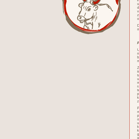
i
u
d
v
z
o
D
m
P
U
n
b
m
Z
i
t
u
m
r
t
p
k
z
P
m
p
o
u
k
k
g
g