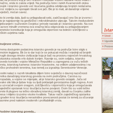
ad na prostoru koji je škrt hranom i oskudan vodom nastane nešto veliko i
nažno, onda to zaista vrijedi. Na području Istre i nekih Kvarnerskih otoka
ovjek i istarsko govedo već tisućama godina odolijevaju brojnim nedaćama.
roz stoljeća su opstajali i bivali sve jači. Bio je to mali, ali današnje vrijeme
vjedoči, moćan savez.
to bi zemlja dala, ljudi su prilagođavali sebi, zadržavajući ono što je izvorno i
to je najotpornije na geofizičke i mikroklimatske utjecaje. Takvim međusobnim
jelovanjem i suživotom čovjeka i prirode nastalo je i istarsko govedo. Na sve
zazove minulih vremena ova snažna bića odgovarala su prilagođavanjem
enetske konstitucije koja je omogućila otpornost na bolesti i izdržljivost u
eškim uvjetima rada.
Uvod
Ugostite
ovijesne crtice....
Proizvo
rema dostupnim podatcima istarsko govedo je na područje Istre stiglo s
imskim legijama. Bit će to dar koji će se pokazati možda i vrjedniji od brojnih
rugih dosega rimske civilizacije koja je baš na prostoru najvećeh hrvatskog
oluotoka ostavila vrlo dubok korijen. Kasnije su, osim seljaka, istarsko
ovedo koristile i vojske Mletačke Republike u zapregama za vuču teških
ereta, istarskog kamena i istarske hrastovine, na velikim udaljenostima i na
eško prohodnim terenima, kao temelj za izgradnju Serenissime-Venecije.
osilni nalazi s raznih lokaliteta diljem Istre svjedoče o davnoj nazočnosti
retka današnjeg istarskog goveda na ovim područjima. Carstva su
ropadala, a vojske se mijenjale, ali je Istarsko govedo ostajalo. Jača od
vake sile bila je ljubav koju su ljudi poklanjali gorostasima dugih rogova. A oni
u uzvraćali svojom snagom, izdržljivošću i otpornošću koja je omogućavala
ajednički opstanak kroz tisućljeća burne povijesti. Osim što su vukli teške
erete ili plugove na teško obradivoj istarskoj zemlji, davali su čovjeku zalihe
esa i mlijeko izuzetno visoke kvalitete. Takav način zajedničkog opstanka
zgrađen kroz tisućljeća neraskidive povezanosti postat će temelj za očuvanje
asmine pred naletom modernih i profitabilnijih vrsta.
sobine istarskog goveda...