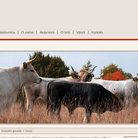
aslovnica
O nama
Aktivnosti
O Istri
Vijesti
Kontakt
Istarsko govedo
> Uvod