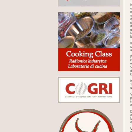
I
o
n
u
o
p
d
m
N
b
I
s
m
P
k
v
V
d
k
I
T
s
V
p
i
o
D
o
M
o
U