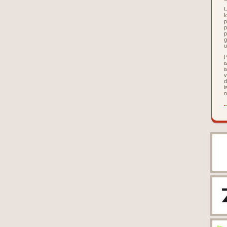
U
k
p
p
p
g
u
P
i
i
v
d
i
n