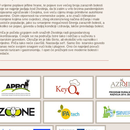
 vrijeme poplave jeftine hrane, te pojave sve većeg broja zaraznih bolesti
oje se najprije javljaju kod životinja, da bi zatim u vrlo brzima pandemijskim
ojavama ugrožavale i čovjeka, sve veću cijenu imaju primitivne autohtone
asmine. Osim otpornosti na vremenske uvjete, a to znači i klimatske
romjene kojima smo svjedoci, zbog ekstenzivnog načina držanja i male
ustoće populacije, jako su smanjene mogućnosti širenja zaraznih bolesti, a
koliko se pojavi, goveda u boljoj kondiciji i zdravija, lakše prevladaju bolest.
riča je počela uzgojem ovih snažnih životinja radi gospodarskog
skorištavanja. Čovjek se na području Istre tako i održao u suživotu s
starskim govedom. Okružje im je bilo škrto, ali ekološki vrlo raznoliko i
rijedno. Priča tako neće završiti. Nastavlja se!!. Samo što istarsko govedo
anas neće svojom snagom vući kola i plugove. Ono će naprijed povući
starski turizam i gastronomiju. I opet će preživjeti sve moderne bolesti i
edaće.