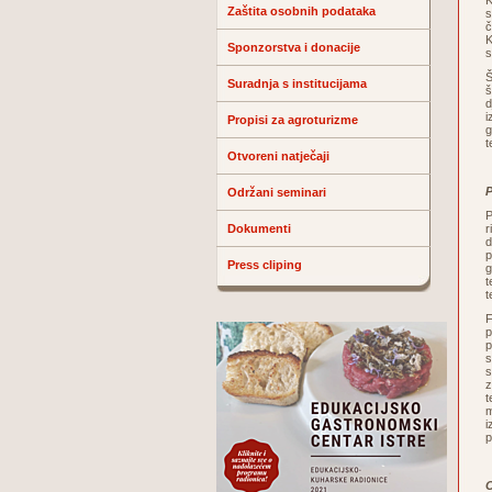
K
Zaštita osobnih podataka
s
č
K
Sponzorstva i donacije
s
Š
Suradnja s institucijama
š
d
i
Propisi za agroturizme
g
t
Otvoreni natječaji
P
Održani seminari
P
Dokumenti
r
d
p
Press cliping
g
t
t
F
p
p
s
s
z
t
m
i
p
O