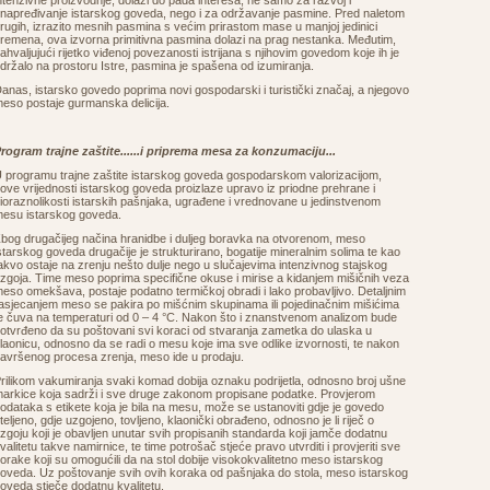
ntenzivne proizvodnje, dolazi do pada interesa, ne samo za razvoj i
napređivanje istarskog goveda, nego i za održavanje pasmine. Pred naletom
rugih, izrazito mesnih pasmina s većim prirastom mase u manjoj jedinici
remena, ova izvorna primitivna pasmina dolazi na prag nestanka. Međutim,
ahvaljujući rijetko viđenoj povezanosti istrijana s njihovim govedom koje ih je
držalo na prostoru Istre, pasmina je spašena od izumiranja.
anas, istarsko govedo poprima novi gospodarski i turistički značaj, a njegovo
eso postaje gurmanska delicija.
rogram trajne zaštite......i priprema mesa za konzumaciju...
 programu trajne zaštite istarskog goveda gospodarskom valorizacijom,
ove vrijednosti istarskog goveda proizlaze upravo iz priodne prehrane i
ioraznolikosti istarskih pašnjaka, ugrađene i vrednovane u jedinstvenom
esu istarskog goveda.
bog drugačijeg načina hranidbe i duljeg boravka na otvorenom, meso
starskog goveda drugačije je strukturirano, bogatije mineralnim solima te kao
akvo ostaje na zrenju nešto dulje nego u slučajevima intenzivnog stajskog
zgoja. Time meso poprima specifične okuse i mirise a kidanjem mišičnih veza
eso omekšava, postaje podatno termičkoj obradi i lako probavljivo. Detaljnim
asjecanjem meso se pakira po mišćnim skupinama ili pojedinačnim mišićima
e čuva na temperaturi od 0 – 4 °C. Nakon što i znanstvenom analizom bude
otvrđeno da su poštovani svi koraci od stvaranja zametka do ulaska u
laonicu, odnosno da se radi o mesu koje ima sve odlike izvornosti, te nakon
avršenog procesa zrenja, meso ide u prodaju.
rilikom vakumiranja svaki komad dobija oznaku podrijetla, odnosno broj ušne
arkice koja sadrži i sve druge zakonom propisane podatke. Provjerom
odataka s etikete koja je bila na mesu, može se ustanoviti gdje je govedo
teljeno, gdje uzgojeno, tovljeno, klaonički obrađeno, odnosno je li riječ o
zgoju koji je obavljen unutar svih propisanih standarda koji jamče dodatnu
valitetu takve namirnice, te time potrošač stjeće pravo utvrditi i provjeriti sve
orake koji su omogućili da na stol dobije visokokvalitetno meso istarskog
oveda. Uz poštovanje svih ovih koraka od pašnjaka do stola, meso istarskog
oveda stječe dodatnu kvalitetu.