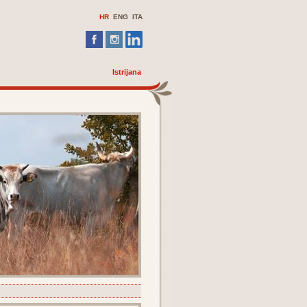
HR
ENG
ITA
Istrijana