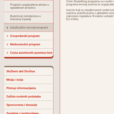
Osim Strateškog programa za ruralni raz
programa lovnog turizma te uzgoja jel
Program uzgoja jelena aksisa u
ograđenom prostoru
Izazovi koji su stavljeni pred ruralni t
usprkos poteškoćama u globalnim turistič
Budućnost tartufarstva u
zakonska regulativa Hrvatske uskladi 
Istarskoj županiji
EU tržištu.
Istraživačko-razvojni programi
Gospodarski program
Međunarodni program
Cesta autohtonih pasmina Istre
Službeni akti Društva
Misija i vizija
Pristup informacijama
Zaštita osobnih podataka
Sponzorstva i donacije
Suradnja s institucijama