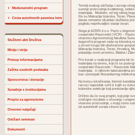
Temelj svakog održanja i razvoja vino
Međunarodni program
sumnje proizvodnja kvalitetnog, selek
materijala. Međutim, od tog silnog bog
što su Malvazija Istarska, Teran, Plavac
Cesta autohtonih pasmina Istre
danas nemamo niti jedan službeno prizn
pogledu neprihvatljivo stanje stvari.
Stoga je AZRRI d.o.o. Pazin u dogovo
cooperativi Rauscedo) (VCR) – Rausced
vinarstvo Agronomskog fakulteta Sveuči
Službeni akti Društva
dugoročni program rada na klonskoj se
u prvom krugu biti obuhvaćene gospod
Malvazija Istarska, Teran, Hrvatica, Mu
Misija i vizija
pripadaju ovom prostoru, Blatina i Žilav
Pristup informacijama
Prvi korak u realizaciji programa bit će
materijala na terenu, koji će se podvrg
cooperativi Rauscedo – Rauscedo Italija
Zaštita osobnih podataka
materijala. U njihovim laboratorijima pr
kao i postupak fitosanitarnog indeksira
Sponzorstva i donacije
Na koncu istraživanja, klonski kandidat
razvoj i napredak sorti iz kojih su izdv
kolonske selekcije koji predstavlja nji
Suradnja s institucijama
Držimo da će ovaj projekt, koji prije sveg
Propisi za agroturizme
značajne rezultate u očuvanju i unapre
vinarske proizvodnje, u kojoj ćemo sutr
od autohtonih sorata vinove loze.
Otvoreni natječaji
Održani seminari
Dokumenti