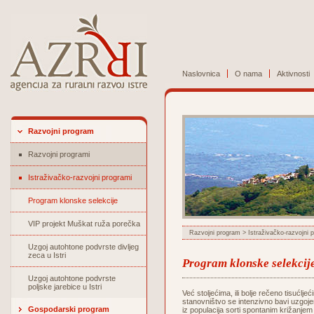
Naslovnica
O nama
Aktivnosti
Razvojni program
Razvojni programi
Istraživačko-razvojni programi
Program klonske selekcije
VIP projekt Muškat ruža porečka
Razvojni program
>
Istraživačko-razvojni 
Uzgoj autohtone podvrste divljeg
zeca u Istri
Program klonske selekcij
Uzgoj autohtone podvrste
poljske jarebice u Istri
Već stoljećima, ili bolje rečeno tisućlj
stanovništvo se intenzivno bavi uzgoje
Gospodarski program
iz populacija sorti spontanim križanjem