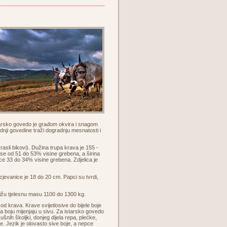
starsko govedo je građom okvira i snagom
nji govedine traži dogradnju mesnatosti i
sli bikovi). Dužina trupa krava je 155 -
se od 51 do 53% visine grebena, a širina
ce 33 do 34% visine grebena. Zdjelica je
jevanice je 18 do 20 cm. Papci su tvrdi,
tižu tjelesnu masu 1100 do 1300 kg.
 od krava. Krave svijetlosive do bijele boje
ca boju mijenjaju u sivu. Za istarsko govedo
ušnih školjki, donjeg dijela repa, plećke,
e. Jezik je olovasto sive boje, a nepce