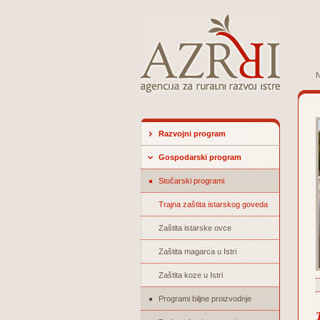
N
Razvojni program
Gospodarski program
Stočarski programi
Trajna zaštita istarskog goveda
Zaštita istarske ovce
Zaštita magarca u Istri
Zaštita koze u Istri
Programi biljne proizvodnje