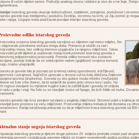
otpuno ili većim dijelom tamno. Područje analnog otvora i stidnice je sive do crne boje. Donja
igmentirana.
nterijer
istarskog goveda ukazuje dobroćudnost, stabilnost, ustrajnost, poslušnost i skromnost
starsko govedo kao inteligentnu i poslušnu životinju, skromnu na krmi, uz čiju pomoć je mogao 
ebe i njega. Uzgojno treba podržavati povoljan interijer istarskog goveda.
Proizvodne odlike istarskog goveda
roizvodna svojstva istarskog goveda razvijena su slijedom rad-meso-mlijeko, što
e odgovaralo potrebama stočara onoga doba. Primarno je služilo za rad i
roizvodnju mesa, bez velikog interesa uzgajivača za njegovu mliječnost. Takav
roizvodni profil dijelom je uvjetovalo manju konkurentnost istarskog goveda u
ntenzivnoj poljoprivrednoj proizvodnji. Premda odlike tovnosti nisu sustavno
azvijane, postoje indicije da se selekcijskim radom (gojidbom) svojstva tovnosti
ogu znatno unaprijediti
starsko je govedo bilo je poznato po iznimnoj radnoj sposobnosti, izdržljivosti,
tpornosti i ustrajnosti. Najčešće uprezalo u drvena vučna kola obložena željezom
 spojena lancima (tiradurima). Goveda su oko gubice nosila rešetke (mužarjole)
letene od žute vrbe (beke), da bi spriječili da putem jedu vinovu lozu i pašu. Na
rh rogova stavljane su mjedene kuglice kako bi zaštitili ljude i goveda od ozljeda
ri radu u polju i staji. Na čelo su se stavljale resice od špage, da bi ih štitile od muha. Ovratnic
rastovine.
starsko govedo nije kroz povijest razvijano u pogledu mliječnosti. Skromni uvjeti u kojima je 
stavljali puno prostora za veću mliječnost. Proizvodnja mlijeka trebala je biti dostatna za oth
omaćinstvo. Ranija istraživanja pokazala su da je mliječnost krava istarskog goveda od 800
asti.
Aktualno stanje uzgoja istarskog goveda
opulacija istarskog goveda je tijekom druge polovice 20. stoljeća pretrpila znatan pad ukupne i
nimiranja javnosti i revitalizacije pasmine bilježe se krajem osamdesetih godina prošlog stol