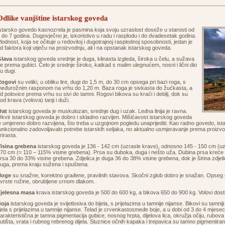
Odlike vanjštine istarskog goveda
starsko govedo kasnozrela je pasmina koja svoju uzraslost doseže u starosti od
 do 7 godina. Dugovječno je, iskoristivo u radu i rasplodu i do dvadesetak godina.
lodnost, koja se očituje u redovitoj i dugotrajnoj rasplodnoj sposobnosti, jedan je
d faktora koji utječu na proizvodnju, ali i na opstanak istarskog goveda.
lava
istarskog goveda srednje je duga, klinasta izgleda, široka u čelu, a sužava
e prema gubici. Čelo je srednje široko, katkad s malim ulegnućem, nosni i lični dio
u dugi.
Rogovi
su veliki, u obliku lire, dugi do 1,5 m, do 30 cm opsega pri bazi roga, s
eđurožnim rasponom na vrhu do 1,20 m. Baza roga je sivkasta do žućkasta, a
d polovice prema vrhu su sivi do tamni. Rogovi bikova su kraći i deblji, dok su
od krava (volova) tanji i duži.
rat
istarskog goveda je muskulozan, srednje dug i uzak. Leđna linija je ravna.
kvir istarskog goveda je dobro i skladno razvijen. Mišićavost istarskog goveda
e umjereno dobro razvijena, što treba u uzgojnom pogledu unaprijediti. Kao radno govedo, i
unkcionalno zadovoljavalo potrebe istarskih seljaka, no aktualno usmjeravanje prema proizvod
rirasta.
isina grebena
istarskog goveda je 136 - 142 cm (uzrasle krave), odnosno 145 - 150 cm (uzra
70 cm (≈ 110 – 115% visine grebena). Prsa su duboka, duga i nešto uža. Dubina prsa kreće 
rsa 30 do 33% visine grebena. Zdjelica je duga 36 do 38% visine grebena, dok je širina zdjeli
uga, prema kraju sužena i spuštena.
Noge
su snažne, korektno građene, pravilnih stavova. Skočni zglob dobro je snažan. Opseg c
vrste rožine, obrubljene crnom dlakom.
jelesna masa
krava istarskog goveda je 500 do 600 kg, a bikova 650 do 900 kg. Volovi dos
oja
istarskog goveda je svijetlosiva do bijela, s prijelazima u tamnije nijanse. Bikovi su tamniji
ijela s prijelazima u tamnije nijanse. Telad je crvenkastosmeđe boje, a u dobi od 3 do 4 mjese
arakteristična je tamna pigmentacija gubice, nosnog hrpta, dijelova lica, okružja očiju, rubova 
utišta, vrata i rubnog rebrenog dijela. Sluznice očnih kapaka i trepavica su tamno pigmentiran