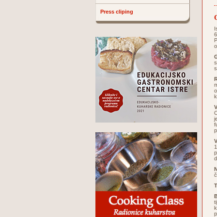
Press cliping
I
6
P
o
G
s
s
m
o
k
V
O
j
f
p
V
1
p
d
č
T
B
t
k
p