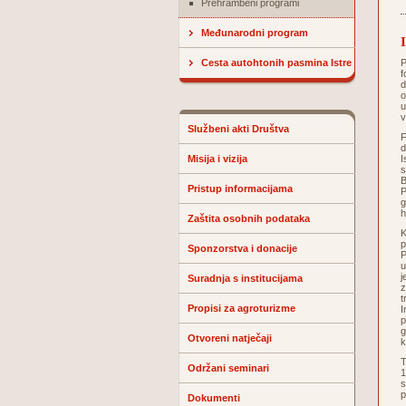
Prehrambeni programi
Međunarodni program
Cesta autohtonih pasmina Istre
P
f
d
o
u
v
Službeni akti Društva
F
d
Misija i vizija
I
s
B
Pristup informacijama
P
g
h
Zaštita osobnih podataka
K
p
Sponzorstva i donacije
P
u
j
Suradnja s institucijama
z
t
Propisi za agroturizme
I
p
g
Otvoreni natječaji
k
T
Održani seminari
1
s
p
Dokumenti