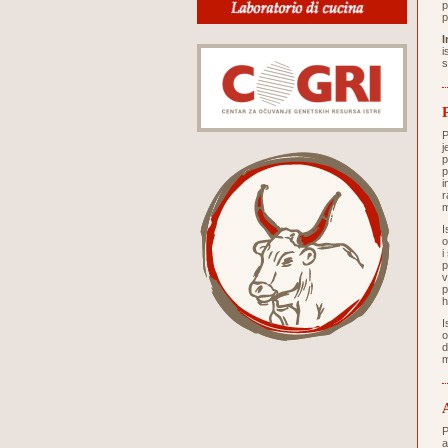
p
p
I
i
s
P
j
p
p
i
r
m
I
o
i
p
v
p
h
I
o
d
m
P
a