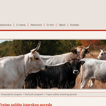
aslovnica
O nama
Aktivnosti
O Istri
Vijesti
Kontakt
Gospodarski program
>
Stočarski programi
> Trajna zaštita istarskog goveda
Trajna zaštita istarskog goveda