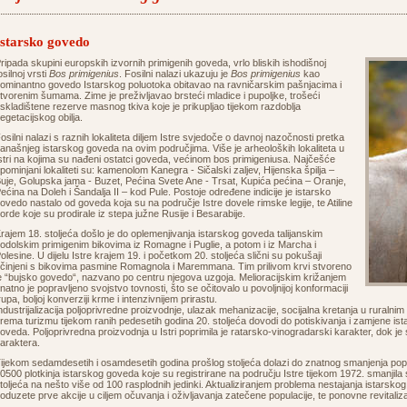
Istarsko govedo
ripada skupini europskih izvornih primigenih goveda, vrlo bliskih ishodišnoj
osilnoj vrsti
Bos primigenius
. Fosilni nalazi ukazuju je
Bos primigenius
kao
ominantno govedo Istarskog poluotoka obitavao na ravničarskim pašnjacima i
tvorenim šumama. Zime je preživljavao brsteći mladice i pupoljke, trošeći
skladištene rezerve masnog tkiva koje je prikupljao tijekom razdoblja
egetacijskog obilja.
osilni nalazi s raznih lokaliteta diljem Istre svjedoče o davnoj nazočnosti pretka
anašnjeg istarskog goveda na ovim područjima. Više je arheoloških lokaliteta u
stri na kojima su nađeni ostatci goveda, većinom bos primigeniusa. Najčešće
pominjani lokaliteti su: kamenolom Kanegra - Sičalski zaljev, Hijenska špilja –
uje, Golupska jama - Buzet, Pećina Svete Ane - Trsat, Kupića pećina – Oranje,
ećina na Doleh i Šandalja II – kod Pule. Postoje određene indicije je istarsko
ovedo nastalo od goveda koja su na područje Istre dovele rimske legije, te Atiline
orde koje su prodirale iz stepa južne Rusije i Besarabije.
rajem 18. stoljeća došlo je do oplemenjivanja istarskog goveda talijanskim
odolskim primigenim bikovima iz Romagne i Puglie, a potom i iz Marcha i
olesine. U dijelu Istre krajem 19. i početkom 20. stoljeća slični su pokušaji
činjeni s bikovima pasmine Romagnola i Maremmana. Tim prilivom krvi stvoreno
e “bujsko govedo“, nazvano po centru njegova uzgoja. Melioracijskim križanjem
natno je popravljeno svojstvo tovnosti, što se očitovalo u povoljnijoj konformaciji
rupa, boljoj konverziji krme i intenzivnijem prirastu.
ndustrijalizacija poljoprivredne proizvodnje, ulazak mehanizacije, socijalna kretanja u ruralni
rema turizmu tijekom ranih pedesetih godina 20. stoljeća dovodi do potiskivanja i zamjene i
oveda. Poljoprivredna proizvodnja u Istri poprimila je ratarsko-vinogradarski karakter, dok j
araktera.
ijekom sedamdesetih i osamdesetih godina prošlog stoljeća dolazi do znatnog smanjenja popu
0500 plotkinja istarskog goveda koje su registrirane na području Istre tijekom 1972. smanjil
toljeća na nešto više od 100 rasplodnih jedinki. Aktualiziranjem problema nestajanja istarsko
oduzete prve akcije u ciljem očuvanja i oživljavanja zatečene populacije, te ponovne revitaliza