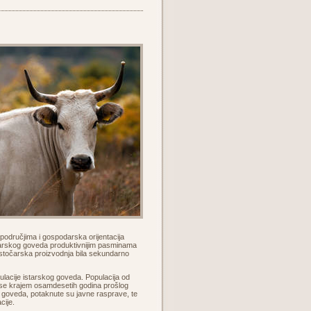
m područjima i gospodarska orijentacija
starskog goveda produktivnijim pasminama
e stočarska proizvodnja bila sekundarno
lacije istarskog goveda. Populacija od
a se krajem osamdesetih godina prošlog
g goveda, potaknute su javne rasprave, te
cije.