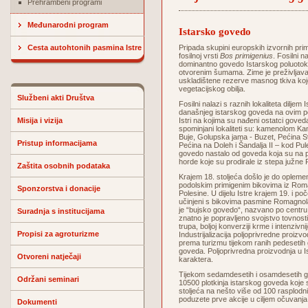
Prehrambeni programi
Međunarodni program
Istarsko govedo
Cesta autohtonih pasmina Istre
Pripada skupini europskih izvornih prim
fosilnoj vrsti
Bos primigenius
. Fosilni n
dominantno govedo Istarskog poluotok
otvorenim šumama. Zime je preživljavao
uskladištene rezerve masnog tkiva koje 
vegetacijskog obilja.
Službeni akti Društva
Fosilni nalazi s raznih lokaliteta dilje
današnjeg istarskog goveda na ovim pod
Misija i vizija
Istri na kojima su nađeni ostatci gove
spominjani lokaliteti su: kamenolom Kane
Buje, Golupska jama - Buzet, Pećina S
Pristup informacijama
Pećina na Doleh i Šandalja II – kod Pule
govedo nastalo od goveda koja su na pod
horde koje su prodirale iz stepa južne R
Zaštita osobnih podataka
Krajem 18. stoljeća došlo je do oplemen
podolskim primigenim bikovima iz Romag
Sponzorstva i donacije
Polesine. U dijelu Istre krajem 19. i po
učinjeni s bikovima pasmine Romagnol
je “bujsko govedo“, nazvano po centru
Suradnja s institucijama
znatno je popravljeno svojstvo tovnosti,
trupa, boljoj konverziji krme i intenzivni
Propisi za agroturizme
Industrijalizacija poljoprivredne proizv
prema turizmu tijekom ranih pedesetih 
goveda. Poljoprivredna proizvodnja u Is
Otvoreni natječaji
karaktera.
Tijekom sedamdesetih i osamdesetih go
Održani seminari
10500 plotkinja istarskog goveda koje 
stoljeća na nešto više od 100 rasplodn
poduzete prve akcije u ciljem očuvanja 
Dokumenti