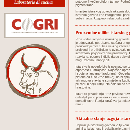
potpuno ili većim dijelom tamno. Područ
pigmentirana.
Interijer
istarskog goveda ukazuje dobro
istarsko govedo kao inteligentnu i posl
sebe i njega. Uzgojno treba podržavati 
Proizvodne odlike istarskog
Proizvodna svojstva istarskog goveda 
je odgovaralo potrebama stočara onoga 
proizvodnju mesa, bez velikog interes
proizvodni profil dijelom je uvjetovalo
intenzivnoj poljoprivrednoj proizvodnji
razvijane, postoje indicije da se selek
mogu znatno unaprijediti
Istarsko je govedo bilo je poznato po iz
otpornosti i ustrajnosti. Najčešće upr
i spojena lancima (tiradurima). Goveda
pletene od žute vrbe (beke), da bi sprij
vrh rogova stavljane su mjedene kuglice 
pri radu u polju i staji. Na čelo su se st
hrastovine.
Istarsko govedo nije kroz povijest razv
ostavljali puno prostora za veću mliječn
domaćinstvo. Ranija istraživanja pokaz
masti.
Aktualno stanje uzgoja ista
Populacija istarskog goveda je tijekom 
animiranja javnosti i revitalizacije pa