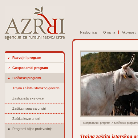
Naslovnica
O nama
Aktivnosti
Razvojni program
Gospodarski program
Stočarski programi
Trajna zaštita istarskog goveda
Zaštita istarske ovce
Zaštita magarca u Istri
Zaštita koze u Istri
Gospodarski program
>
Stočarski programi
Programi biljne proizvodnje
Trajna zaštita istarskog 