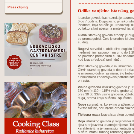
Press cliping
Odlike vanjštine istarskog g
Istarsko govedo kasnozrela je pasmina
6 do 7 godina. Dugovječno je, iskoristi
Plodnost, koja se očituje u redovitoj i 
od faktora koji utječu na proizvodnju, 
Glava
istarskog goveda srednje je duga
se prema gubici. Čelo je srednje široko
su dugi.
Rogovi
su veliki, u obliku lire, dugi d
međurožnim rasponom na vrhu do 1,20 
od polovice prema vrhu su sivi do tamni
kod krava (volova) tanji i duži.
Vrat
istarskog goveda je muskulozan, sr
Okvir istarskog goveda je dobro i skla
je umjereno dobro razvijena, što treba
funkcionalno zadovoljavalo potrebe ist
prirasta.
Visina grebena
istarskog goveda je 13
170 cm (≈ 110 – 115% visine grebena).
prsa 30 do 33% visine grebena. Zdjelic
duga, prema kraju sužena i spuštena.
Noge
su snažne, korektno građene, pr
čvrste rožine, obrubljene crnom dlako
Tjelesna masa
krava istarskog goveda
Boja
istarskog goveda je svijetlosiva do
tijela s prijelazima u tamnije nijanse.
karakteristična je tamna pigmentacija gu
putišta, vrata i rubnog rebrenog dijela