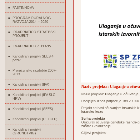
PASTINNOVA
PROGRAM RURALNOG
RAZVOJA 2014. - 2020
IPA ADRIATICO STRATEŠKI
PROJEKTI
IPA ADRIATICO 2. POZIV
Kandidirani projekti SEES 4.
poziv
Proračunsko razdoblje 2007-
2013
Kandidirani projekti (IPA)
Naziv projekta: Ulaganje u očuvan
Naziv projekta:
Ulaganje u očuvanje, 
Kandidirani projekti (IPA SLO-
HRV)
Dodijeljeni iznos potpore je 189.200,0
Projekt se bavi očuvanjem hrvatskih izv
Kandidirani projekti (SEES)
istarsku kozu
.
Svrha projekta
Kandidirani projekti (CEI KEP)
Osigurati očuvanje genetske raznolikos
zaštite i valorizacije.
Kandidirani projekti
Ciljevi projekta
:
(GRUNDTVIG)