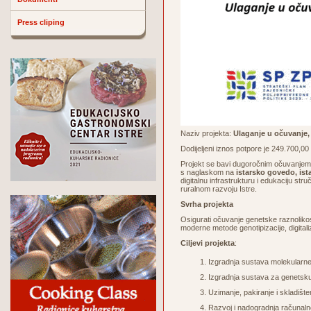
Press cliping
Naziv projekta:
Ulaganje u očuvanje, 
Dodijeljeni iznos potpore je 249.700,0
Projekt se bavi dugoročnim očuvanjem, 
s naglaskom na
istarsko govedo, is
digitalnu infrastrukturu i edukaciju st
ruralnom razvoju Istre.
Svrha projekta
Osigurati očuvanje genetske raznolikos
moderne metode genotipizacije, digitali
Ciljevi projekta
:
Izgradnja sustava molekularne v
Izgradnja sustava za genetsku 
Uzimanje, pakiranje i skladišt
Razvoj i nadogradnja račun