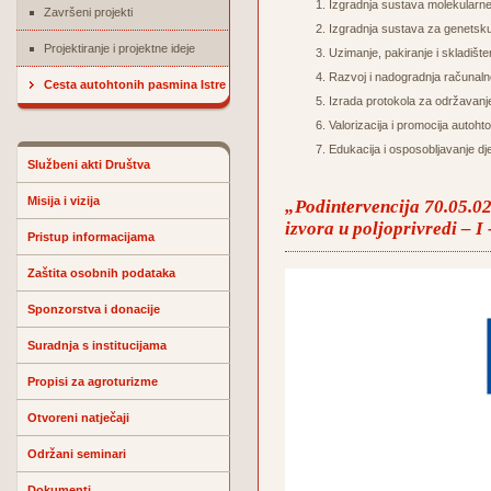
Izgradnja sustava molekularne ve
Završeni projekti
Izgradnja sustava za genetsku 
Projektiranje i projektne ideje
Uzimanje, pakiranje i skladišt
Razvoj i nadogradnja račun
Cesta autohtonih pasmina Istre
Izrada protokola za održavanje 
Valorizacija i promocija autoht
Edukacija i osposobljavanje dje
Službeni akti Društva
Misija i vizija
„Podintervencija 70.05.02.
izvora u poljoprivredi – I
Pristup informacijama
Zaštita osobnih podataka
Sponzorstva i donacije
Suradnja s institucijama
Propisi za agroturizme
Otvoreni natječaji
Održani seminari
Dokumenti