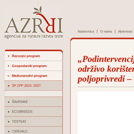
Naslovnica
O nama
Aktivnosti
Razvojni program
„Podintervenci
Gospodarski program
održivo korište
Međunarodni program
poljoprivredi –
SP ZPP 2023.-2027.
ŠAVRINKE
ECOBREEDS
TESTEAT
CIREVALC