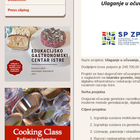
Press cliping
Naziv projekta:
Ulaganje u očuvanje, 
Dodijeljeni iznos potpore je 249.700,0
Projekt se bavi dugoročnim očuvanjem, 
s naglaskom na
istarsko govedo, is
digitalnu infrastrukturu i edukaciju st
ruralnom razvoju Istre.
Svrha projekta
Osigurati očuvanje genetske raznolikos
moderne metode genotipizacije, digitali
Ciljevi projekta
:
Izgradnja sustava molekularne v
Izgradnja sustava za genetsku 
Uzimanje, pakiranje i skladišt
Razvoj i nadogradnja račun