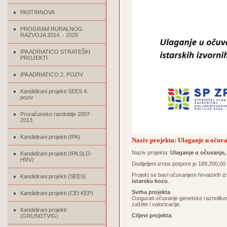
PASTINNOVA
PROGRAM RURALNOG
RAZVOJA 2014. - 2020
IPA ADRIATICO STRATEŠKI
PROJEKTI
IPA ADRIATICO 2. POZIV
Kandidirani projekti SEES 4.
poziv
Proračunsko razdoblje 2007-
2013
Kandidirani projekti (IPA)
Naziv projekta: Ulaganje u očuvan
Naziv projekta:
Ulaganje u očuvanje, 
Kandidirani projekti (IPA SLO-
HRV)
Dodijeljeni iznos potpore je 189.200,0
Projekt se bavi očuvanjem hrvatskih izv
Kandidirani projekti (SEES)
istarsku kozu
.
Svrha projekta
Kandidirani projekti (CEI KEP)
Osigurati očuvanje genetske raznolikos
zaštite i valorizacije.
Kandidirani projekti
Ciljevi projekta
:
(GRUNDTVIG)