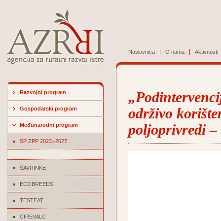
Naslovnica
O nama
Aktivnosti
Razvojni program
„Podintervenci
Gospodarski program
održivo korište
Međunarodni program
poljoprivredi –
SP ZPP 2023.-2027.
ŠAVRINKE
ECOBREEDS
TESTEAT
CIREVALC