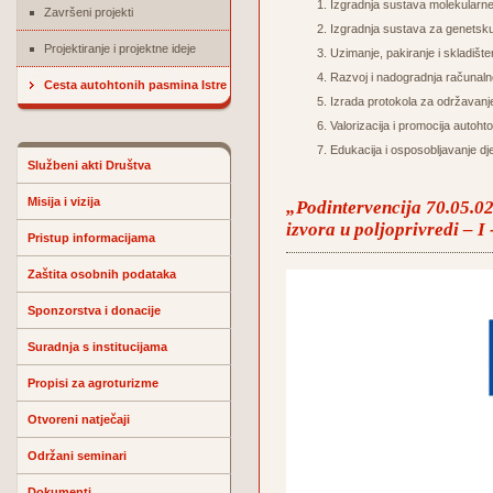
Izgradnja sustava molekularne ve
Završeni projekti
Izgradnja sustava za genetsku 
Projektiranje i projektne ideje
Uzimanje, pakiranje i skladišt
Razvoj i nadogradnja račun
Cesta autohtonih pasmina Istre
Izrada protokola za održavanje 
Valorizacija i promocija autoht
Edukacija i osposobljavanje dje
Službeni akti Društva
Misija i vizija
„Podintervencija 70.05.02.
izvora u poljoprivredi – I
Pristup informacijama
Zaštita osobnih podataka
Sponzorstva i donacije
Suradnja s institucijama
Propisi za agroturizme
Otvoreni natječaji
Održani seminari
Dokumenti