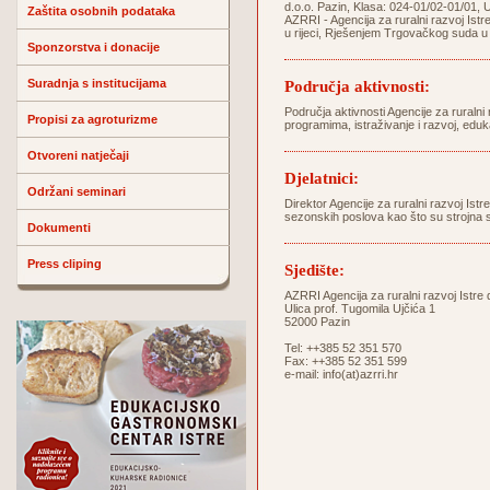
d.o.o. Pazin, Klasa: 024-01/02-01/01, 
Zaštita osobnih podataka
AZRRI - Agencija za ruralni razvoj Istr
u rijeci, Rješenjem Trgovačkog suda u
Sponzorstva i donacije
Suradnja s institucijama
Područja aktivnosti:
Područja aktivnosti Agencije za ruralni 
Propisi za agroturizme
programima, istraživanje i razvoj, eduk
Otvoreni natječaji
Djelatnici:
Održani seminari
Direktor Agencije za ruralni razvoj Ist
sezonskih poslova kao što su strojna s
Dokumenti
Press cliping
Sjedište:
AZRRI Agencija za ruralni razvoj Istre 
Ulica prof. Tugomila Ujčića 1
52000 Pazin
Tel: ++385 52 351 570
Fax: ++385 52 351 599
e-mail:
info(at)azrri.hr