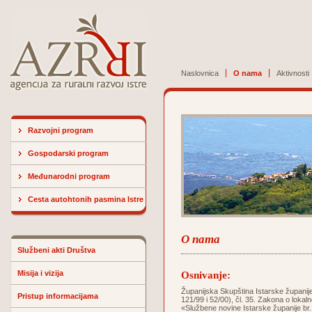
Naslovnica
O nama
Aktivnosti
Razvojni program
Gospodarski program
Međunarodni program
Cesta autohtonih pasmina Istre
O nama
Službeni akti Društva
Misija i vizija
Osnivanje:
Županijska Skupština Istarske županije 
Pristup informacijama
121/99 i 52/00), čl. 35. Zakona o lokaln
«Službene novine Istarske županije br.