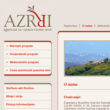
Naslovnica
O nama
Aktivnosti
Razvojni program
Gospodarski program
Međunarodni program
Cesta autohtonih pasmina Istre
O nama
Službeni akti Društva
Misija i vizija
Osnivanje:
Županijska Skupština Istarske županije 
Pristup informacijama
121/99 i 52/00), čl. 35. Zakona o lokaln
«Službene novine Istarske županije br.