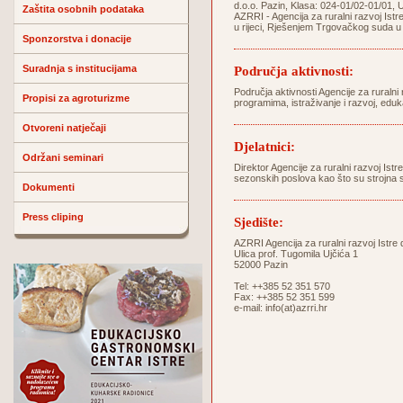
d.o.o. Pazin, Klasa: 024-01/02-01/01, 
Zaštita osobnih podataka
AZRRI - Agencija za ruralni razvoj Istr
u rijeci, Rješenjem Trgovačkog suda u
Sponzorstva i donacije
Suradnja s institucijama
Područja aktivnosti:
Područja aktivnosti Agencije za ruralni 
Propisi za agroturizme
programima, istraživanje i razvoj, eduk
Otvoreni natječaji
Djelatnici:
Održani seminari
Direktor Agencije za ruralni razvoj Ist
sezonskih poslova kao što su strojna s
Dokumenti
Press cliping
Sjedište:
AZRRI Agencija za ruralni razvoj Istre 
Ulica prof. Tugomila Ujčića 1
52000 Pazin
Tel: ++385 52 351 570
Fax: ++385 52 351 599
e-mail:
info(at)azrri.hr