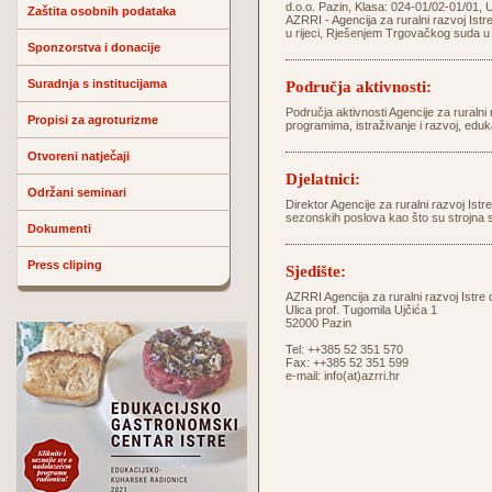
d.o.o. Pazin, Klasa: 024-01/02-01/01, 
Zaštita osobnih podataka
AZRRI - Agencija za ruralni razvoj Istr
u rijeci, Rješenjem Trgovačkog suda u
Sponzorstva i donacije
Suradnja s institucijama
Područja aktivnosti:
Područja aktivnosti Agencije za ruralni 
Propisi za agroturizme
programima, istraživanje i razvoj, eduk
Otvoreni natječaji
Djelatnici:
Održani seminari
Direktor Agencije za ruralni razvoj Ist
sezonskih poslova kao što su strojna s
Dokumenti
Press cliping
Sjedište:
AZRRI Agencija za ruralni razvoj Istre 
Ulica prof. Tugomila Ujčića 1
52000 Pazin
Tel: ++385 52 351 570
Fax: ++385 52 351 599
e-mail:
info(at)azrri.hr