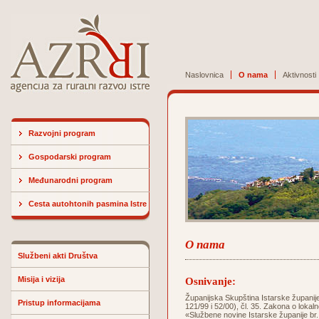
Naslovnica
O nama
Aktivnosti
Razvojni program
Gospodarski program
Međunarodni program
Cesta autohtonih pasmina Istre
O nama
Službeni akti Društva
Misija i vizija
Osnivanje:
Županijska Skupština Istarske županije 
Pristup informacijama
121/99 i 52/00), čl. 35. Zakona o lokaln
«Službene novine Istarske županije br.