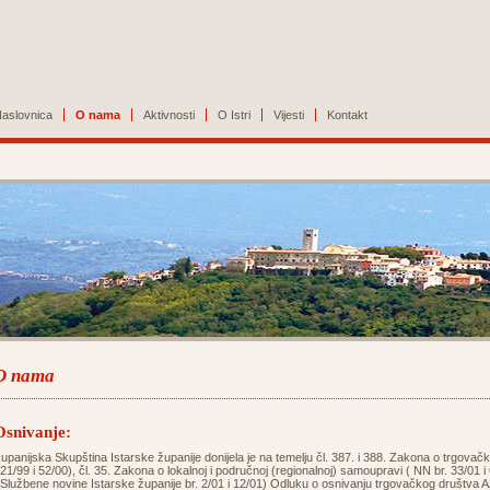
aslovnica
O nama
Aktivnosti
O Istri
Vijesti
Kontakt
O nama
Osnivanje:
upanijska Skupština Istarske županije donijela je na temelju čl. 387. i 388. Zakona o trgovač
21/99 i 52/00), čl. 35. Zakona o lokalnoj i područnoj (regionalnoj) samoupravi ( NN br. 33/01 i 
Službene novine Istarske županije br. 2/01 i 12/01) Odluku o osnivanju trgovačkog društva AZ