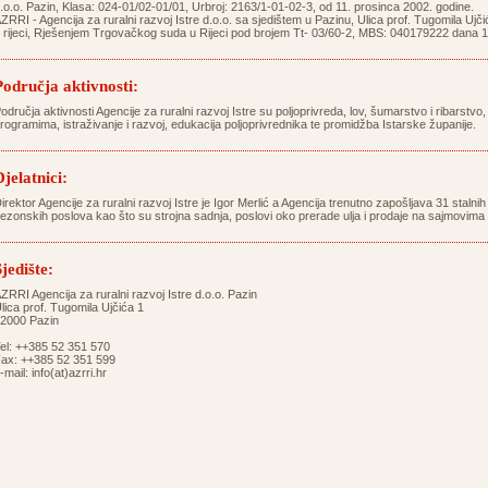
.o.o. Pazin, Klasa: 024-01/02-01/01, Urbroj: 2163/1-01-02-3, od 11. prosinca 2002. godine.
ZRRI - Agencija za ruralni razvoj Istre d.o.o. sa sjedištem u Pazinu, Ulica prof. Tugomila Ujč
 rijeci, Rješenjem Trgovačkog suda u Rijeci pod brojem Tt- 03/60-2, MBS: 040179222 dana 1
Područja aktivnosti:
odručja aktivnosti Agencije za ruralni razvoj Istre su poljoprivreda, lov, šumarstvo i ribarstv
rogramima, istraživanje i razvoj, edukacija poljoprivrednika te promidžba Istarske županije.
Djelatnici:
irektor Agencije za ruralni razvoj Istre je Igor Merlić a Agencija trenutno zapošljava 31 staln
ezonskih poslova kao što su strojna sadnja, poslovi oko prerade ulja i prodaje na sajmovima 
Sjedište:
ZRRI Agencija za ruralni razvoj Istre d.o.o. Pazin
lica prof. Tugomila Ujčića 1
2000 Pazin
el: ++385 52 351 570
ax: ++385 52 351 599
-mail:
info(at)azrri.hr