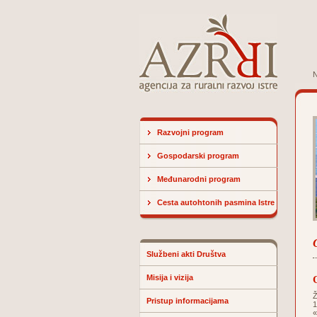
N
Razvojni program
Gospodarski program
Međunarodni program
Cesta autohtonih pasmina Istre
Službeni akti Društva
Misija i vizija
Ž
Pristup informacijama
1
«