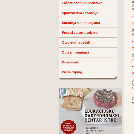
d
Zaštita osobnih podataka
A
u
Sponzorstva i donacije
Suradnja s institucijama
P
Propisi za agroturizme
p
Otvoreni natječaji
Održani seminari
D
s
Dokumenti
Press cliping
A
U
5
T
F
e