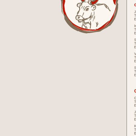
J
T
E
I
T
E
S
T
E
V
T
E
S
T
E
G
T
E
J
T
E
K
T
E