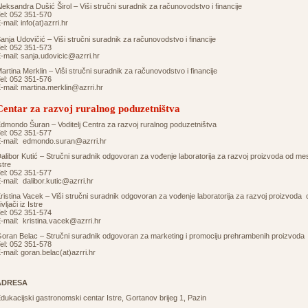
leksandra Dušić Širol – Viši stručni suradnik za računovodstvo i financije
el: 052 351-570
-mail:
info(at)azrri.hr
anja Udovičić – Viši stručni suradnik za računovodstvo i financije
el: 052 351-573
-mail:
sanja.udovicic@azrri.hr
artina Merklin – Viši stručni suradnik za računovodstvo i financije
el: 052 351-576
-mail:
martina.merklin@azrri.hr
Centar za razvoj ruralnog poduzetništva
dmondo Šuran – Voditelj Centra za razvoj ruralnog poduzetništva
el: 052 351-577
-mail:
edmondo.suran@azrri.hr
alibor Kutić – Stručni suradnik odgovoran za vođenje laboratorija za razvoj proizvoda od mesa 
stre
el: 052 351-577
-mail:
dalibor.kutic@azrri.hr
ristina Vacek – Viši stručni suradnik odgovoran za vođenje laboratorija za razvoj proizvoda 
ivljači iz Istre
el: 052 351-574
-mail:
kristina.vacek@azrri.hr
oran Belac – Stručni suradnik odgovoran za marketing i promociju prehrambenih proizvoda
el: 052 351-578
-mail:
goran.belac(at)azrri.hr
ADRESA
dukacijski gastronomski centar Istre, Gortanov brijeg 1, Pazin