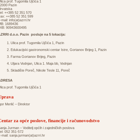
lica prof. Tugomila Ujčića 1
2000 Pazin
rvatska
el: ++385 52 351 570
ax: ++385 52 351 599
-mail:
info(at)azrri.hr
B: 1689436
IB: 90943600495
ZRRI d.o.o. Pazin posluje na 5 lokacija:
Ulica prof. Tugomila Ujčića 1, Pazin
Edukacijski gastronomski centar Istre, Gortanov Brijeg 1, Pazin
Farma Gortanov Brijeg, Pazin
Uljara Vodnjan, Ulica 1. Maja bb, Vodnjan
Skladište Poreč, Nikole Tesle 11, Poreč
ADRESA
lica prof. Tugomila Ujčića 1
Uprava
gor Merlić – Direktor
Centar za opće poslove, financije i računovodstvo
anja Jurman – Voditelj općih i zajedničkih poslova
el: 052 351-572
-mail:
sanja.jurman(at)azrri.hr