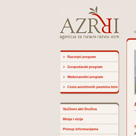
N
Razvojni program
Gospodarski program
Međunarodni program
Cesta autohtonih pasmina Istre
Službeni akti Društva
Misija i vizija
Pristup informacijama
A