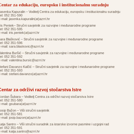
Centar za edukaciju, europsku i institucionalnu suradnju
asenka Kapuralin – Voditelj Centra za edukaciju, europsku i institucionalnu suradnju
el: 052 351-590
-mail:
jasenka.kapuralin(at)azrri.hr
ris Pentek– Stručni savjetnik za razvojne i međunarodne programe
el: 052 351-595
-mail:
iris.pentek(at)azrri.hr
ara Blašković – Stručni savjetnik za razvojne i međunarodne programe
el: 052 351-596
-mail:
sara.blaskovic@azrri.hr
alentina Buršić – Stručni savjetnik za razvojne i međunarodne programe
el: 052 351-592
-mail:
valentina.bursic@azrri.hr
tefani Davanzo Kalčić – Stručni savjetnik za razvojne i međunarodne programe
el: 052 351-593
-mail:
stefani.davanzo(at)azrri.hr
Centar za održivi razvoj stočarstva Istre
ordan Šubara – Voditelj Centra za održivi razvoj stočarstva Istre
el: 052 351-580
-mail:
gsubara(at)azrri.hr
osip Bažon – Viši stručni savjetnik
el: 052 351-581
-mail:
josip.bazon(at)azrri.hr
atja Santro – Viši stručni suradnik za istarske izvorne pasmine i uzgojni rad
el: 052 351-591
-mail:
katja.santro@azrri.hr