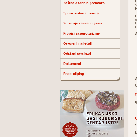
U
Zaštita osobnih podataka
5
H
T
Sponzorstva i donacije
F
e
Suradnja s institucijama
M
O
Propisi za agroturizme
A
Otvoreni natječaji
Održani seminari
Dokumenti
Press cliping
U
I
S
T
E