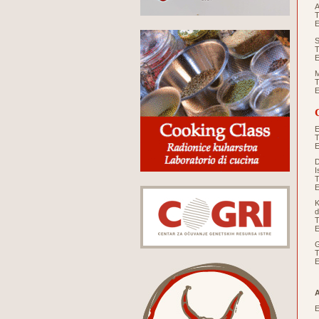
A
T
E
S
T
E
M
T
E
E
T
E
D
I
T
E
K
d
T
E
G
T
E
E