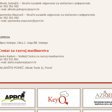
lfredo Jedrejčić – Stručni suradnik odgovoran za stočarstvo i poljoprivredu
el: 052 351-582
-mail:
alfredo.jedrejcic(at)azrri.hr
pomenka Maurović – Stručni suradnik odgovoran za stočarstvo i poljoprivredu
el: 052 351-592
-mail:
spomenka.maurovic@azrri.hr
ADRESA
ljara Vodnjan, Ulica 1. maja BB, Vodnjan
Centar za razvoj maslinarstva
arko Kadum – Voditelj Centra za razvoj maslinarstva
el: 052 511-891
-mail:
darko.kadum(at)azrri.hr
KLADIŠTE POREČ, Nikole Tesle 11, Poreč