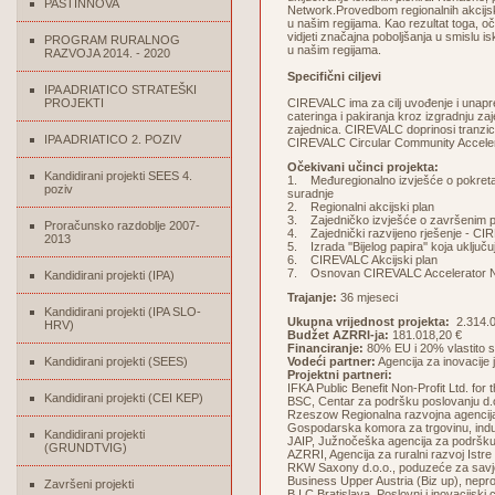
PASTINNOVA
Network.Provedbom regionalnih akcijski
u našim regijama. Kao rezultat toga, o
vidjeti značajna poboljšanja u smislu i
PROGRAM RURALNOG
u našim regijama.
RAZVOJA 2014. - 2020
Specifični ciljevi
IPA ADRIATICO STRATEŠKI
PROJEKTI
CIREVALC ima za cilj uvođenje i unapr
cateringa i pakiranja kroz izgradnju za
zajednica. CIREVALC doprinosi tranzic
IPA ADRIATICO 2. POZIV
CIREVALC Circular Community Accelerat
Očekivani učinci projekta:
Kandidirani projekti SEES 4.
1. Međuregionalno izvješće o pokreta
poziv
suradnje
2. Regionalni akcijski plan
3. Zajedničko izvješće o završenim p
Proračunsko razdoblje 2007-
4. Zajednički razvijeno rješenje - 
2013
5. Izrada ''Bijelog papira'' koja uklj
6. CIREVALC Akcijski plan
7. Osnovan CIREVALC Accelerator 
Kandidirani projekti (IPA)
Trajanje:
36 mjeseci
Kandidirani projekti (IPA SLO-
Ukupna vrijednost projekta:
2.314.0
HRV)
Budžet AZRRI-ja:
181.018,20 €
Financiranje:
80% EU i 20% vlastito s
Kandidirani projekti (SEES)
Vodeći partner:
Agencija za inovacij
Projektni partneri:
IFKA Public Benefit Non-Profit Ltd. fo
Kandidirani projekti (CEI KEP)
BSC, Centar za podršku poslovanju d.o.
Rzeszow Regionalna razvojna agencija
Gospodarska komora za trgovinu, indust
Kandidirani projekti
JAIP, Južnočeška agencija za podršku
(GRUNDTVIG)
AZRRI, Agencija za ruralni razvoj Istre
RKW Saxony d.o.o., poduzeće za savj
Business Upper Austria (Biz up), neprof
Završeni projekti
B I C Bratislava, Poslovni i inovacijski