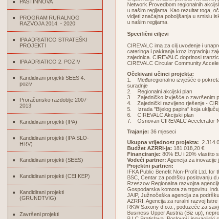
PASTINNOVA
Network.Provedbom regionalnih akcijski
u našim regijama. Kao rezultat toga, o
vidjeti značajna poboljšanja u smislu i
PROGRAM RURALNOG
u našim regijama.
RAZVOJA 2014. - 2020
Specifični ciljevi
IPA ADRIATICO STRATEŠKI
PROJEKTI
CIREVALC ima za cilj uvođenje i unapr
cateringa i pakiranja kroz izgradnju za
zajednica. CIREVALC doprinosi tranzic
IPA ADRIATICO 2. POZIV
CIREVALC Circular Community Accelerat
Očekivani učinci projekta:
Kandidirani projekti SEES 4.
1. Međuregionalno izvješće o pokreta
poziv
suradnje
2. Regionalni akcijski plan
3. Zajedničko izvješće o završenim p
Proračunsko razdoblje 2007-
4. Zajednički razvijeno rješenje - 
2013
5. Izrada ''Bijelog papira'' koja uklj
6. CIREVALC Akcijski plan
7. Osnovan CIREVALC Accelerator 
Kandidirani projekti (IPA)
Trajanje:
36 mjeseci
Kandidirani projekti (IPA SLO-
Ukupna vrijednost projekta:
2.314.0
HRV)
Budžet AZRRI-ja:
181.018,20 €
Financiranje:
80% EU i 20% vlastito s
Kandidirani projekti (SEES)
Vodeći partner:
Agencija za inovacij
Projektni partneri:
IFKA Public Benefit Non-Profit Ltd. fo
Kandidirani projekti (CEI KEP)
BSC, Centar za podršku poslovanju d.o.
Rzeszow Regionalna razvojna agencija
Gospodarska komora za trgovinu, indust
Kandidirani projekti
JAIP, Južnočeška agencija za podršku
(GRUNDTVIG)
AZRRI, Agencija za ruralni razvoj Istre
RKW Saxony d.o.o., poduzeće za savj
Business Upper Austria (Biz up), neprof
Završeni projekti
B I C Bratislava, Poslovni i inovacijski