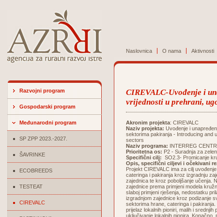
Naslovnica
O nama
Aktivnosti
Razvojni program
CIREVALC-Uvođenje i una
vrijednosti u prehrani, ug
Gospodarski program
Međunarodni program
Akronim projekta
: CIREVALC
Naziv projekta:
Uvođenje i unapređenje
sektorima pakiranja - Introducing and 
SP ZPP 2023.-2027.
sectors
Naziv programa:
INTERREG CENTR
Prioritetna os:
P2 - Suradnja za zelen
ŠAVRINKE
Specifični cilj:
SO2.3- Promicanje kru
Opis, specifični ciljevi i očekivani r
Projekt CIREVALC ima za cilj uvođenje
ECOBREEDS
cateringa i pakiranja kroz izgradnju z
zajednica te kroz poboljšanje učenja. 
TESTEAT
zajednice prema primjeni modela kružnog
slaboj primjeni rješenja, nedostatku pr
izgradnjom zajednice kroz podizanje svi
CIREVALC
sektorima hrane, cateringa i pakiranja
prijelaz lokalnih pioniri, malih i srednji
uključivanje lokalnih pionira. Konačno,