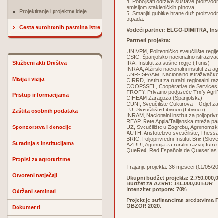
4. Poboljšati održive sustave proizvodn
emisijom stakleničkih plinova,
Projektiranje i projektne ideje
5. Smanjiti gubitke hrane duž proizvodn
otpada.
Cesta autohtonih pasmina Istre
Vodeći partner: ELGO-DIMITRA, Inst
Partneri projekta:
UNIVPM, Politehničko sveučilište regije
CSIC, Španjolsko nacionalno istraživa
Službeni akti Društva
IRA, Institut za sušne regije (Tunis)
INRAA, Alžirski nacionalni institut za a
CNR-ISPAAM, Nacionalno istraživačko vi
Misija i vizija
CIRRD, Institut za ruralni regionalni ra
COOPSSEL, Coopérative de Services d
TROFY, Privatno poduzeće Trofy Agri
Pristup informacijama
CIHEAM Zaragoza (Španjolska)
CUNI, Sveučilište Cukurova – Odjel za
LU, Sveučilište Libanon (Libanon)
Zaštita osobnih podataka
INRAM, Nacionalni institut za poljopriv
REAP, Rete Appia/Talijanska mreža past
Sponzorstva i donacije
UZ, Sveučilište u Zagrebu, Agronomski
AUTH, Aristotelovo sveučilište, Thessa
BRIC, Poljoprivredni Institut Bric (Slove
Suradnja s institucijama
AZRRI, Agencija za ruralni razvoj Istre
QueRed, Red Española de Queserías de
Propisi za agroturizme
Trajanje projekta: 36 mjeseci (01/05/2
Otvoreni natječaji
Ukupni budžet projekta:
2.750.000,
Budžet za AZRRI:
140.000,00 EUR
Intenzitet potpore: 70%
Održani seminari
Projekt je sufinanciran sredstvim
OBZOR 2020.
Dokumenti