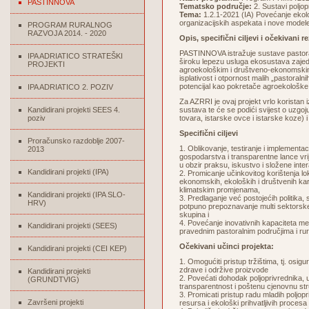
PASTINNOVA
Tematsko područje:
2. Sustavi poljop
Tema:
1.2.1-2021 (IA) Povećanje ekolo
organizacijskih aspekata i nove modele
PROGRAM RURALNOG
RAZVOJA 2014. - 2020
Opis, specifični ciljevi i očekivani r
PASTINNOVA istražuje sustave pastoral
IPA ADRIATICO STRATEŠKI
široku lepezu usluga ekosustava zajedn
PROJEKTI
agroekološkim i društveno-ekonomskim 
isplativost i otpornost malih „pastoralni
potencijal kao pokretače agroekološke tr
IPA ADRIATICO 2. POZIV
Za AZRRI je ovaj projekt vrlo koristan i
Kandidirani projekti SEES 4.
sustava te će se podići svijest o uzg
poziv
tovara, istarske ovce i istarske koze) i
Specifični ciljevi
Proračunsko razdoblje 2007-
1. Oblikovanje, testiranje i implementa
2013
gospodarstva i transparentne lance vri
u obzir praksu, iskustvo i složene int
Kandidirani projekti (IPA)
2. Promicanje učinkovitog korištenja lo
ekonomskih, ekoloških i društvenih karak
klimatskim promjenama,
Kandidirani projekti (IPA SLO-
3. Predlaganje već postojećih politika,
HRV)
potpuno prepoznavanje multi sektorske 
skupina i
4. Povećanje inovativnih kapaciteta med
Kandidirani projekti (SEES)
pravednim pastoralnim područjima i rur
Očekivani učinci projekta:
Kandidirani projekti (CEI KEP)
1. Omogućiti pristup tržištima, tj. osig
zdrave i održive proizvode
Kandidirani projekti
2. Povećati dohodak poljoprivrednika, u
(GRUNDTVIG)
transparentnost i poštenu cjenovnu str
3. Promicati pristup radu mladih poljop
Završeni projekti
resursa i ekološki prihvatljivih proces