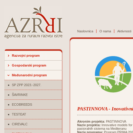
Naslovnica
O nama
Aktivnosti
Razvojni program
Gospodarski program
Međunarodni program
SP ZPP 2023.-2027.
ŠAVRINKE
ECOBREEDS
PASTINNOVA - Inovativni 
TESTEAT
Akronim projekta
: PASTINNOVA
CIREVALC
Naziv projekta:
Innovative models for 
pastoralnih sistema na Mediteranu
Naziv programa:
Program PRIMA 2021,