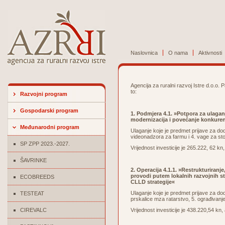
Naslovnica
O nama
Aktivnosti
Agencija za ruralni razvoj Istre d.o.o. 
to:
Razvojni program
Gospodarski program
1. Podmjera 4.1. »Potpora za ulagan
modernizacija i povećanje konkuren
Međunarodni program
Ulaganje koje je predmet prijave za do
videonadzora za farmu i 4. vage za st
SP ZPP 2023.-2027.
Vrijednost investicije je 265.222, 62 
ŠAVRINKE
2. Operacija 4.1.1. »Restrukturiran
provodi putem lokalnih razvojnih s
ECOBREEDS
CLLD strategije«
Ulaganje koje je predmet prijave za do
TESTEAT
prskalice mza ratarstvo, 5. ograđivanj
CIREVALC
Vrijednost investicije je 438.220,54 k