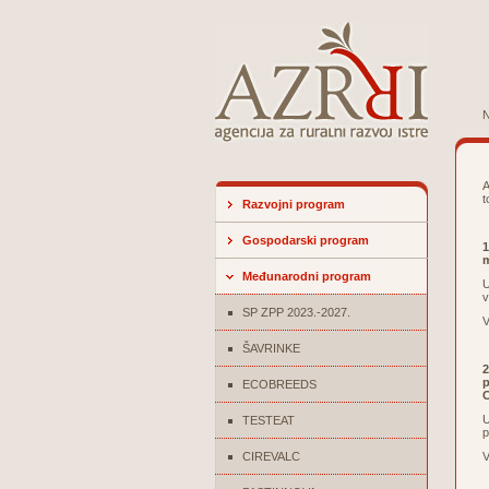
N
A
t
Razvojni program
Gospodarski program
1
m
Međunarodni program
U
v
SP ZPP 2023.-2027.
V
ŠAVRINKE
2
p
ECOBREEDS
C
U
TESTEAT
p
CIREVALC
V