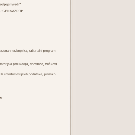
poljoprivredi”
NKU GENA AZRRI:
nter/scanner/kopirka, računalni program
aterijala (edukacija, dnevnice, troškovi
h i morfometrijskih podataka, plansko
a«