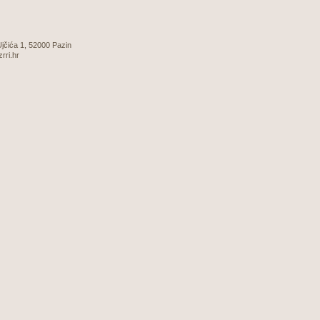
 Ujčića 1, 52000 Pazin
zrri.hr