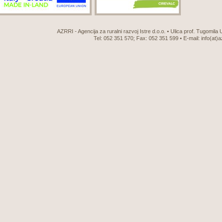
AZRRI - Agencija za ruralni razvoj Istre d.o.o. • Ulica prof. Tugomila
Tel: 052 351 570; Fax: 052 351 599 • E-mail:
info(at)a