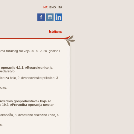
HR
ENG ITA
Istrijana
grama ruralnog razvoja 2014.-2020. godine i
peracije 4.1.1. »Restrukturiranje,
vedarstvo
ce za bale, 2. dvoosovinske prikolice, 3.
o 50%.
privrednih gospodarstava« koja se
 19.2. »Provedba operacija unutar
alokopača, 3. dvostrane diskozne kose, 4.
0%.