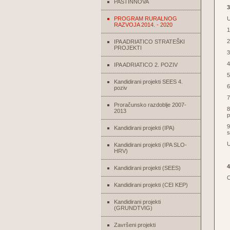
PASTINNOVA
3
PROGRAM RURALNOG
U
RAZVOJA 2014. - 2020
1
2
IPA ADRIATICO STRATEŠKI
PROJEKTI
3
4
IPA ADRIATICO 2. POZIV
5
Kandidirani projekti SEES 4.
6
poziv
7
Proračunsko razdoblje 2007-
8
2013
p
9
Kandidirani projekti (IPA)
s
U
Kandidirani projekti (IPA SLO-
HRV)
4
Kandidirani projekti (SEES)
O
Kandidirani projekti (CEI KEP)
Kandidirani projekti
(GRUNDTVIG)
Završeni projekti