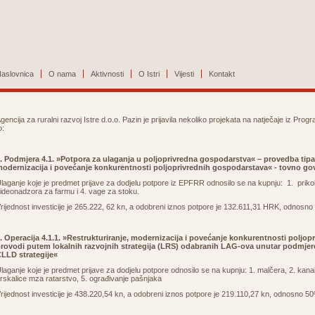
aslovnica
O nama
Aktivnosti
O Istri
Vijesti
Kontakt
gencija za ruralni razvoj Istre d.o.o. Pazin je prijavila nekoliko projekata na natječaje iz Pro
o:
. Podmjera 4.1. »Potpora za ulaganja u poljoprivredna gospodarstva« – provedba tipa o
odernizacija i povećanje konkurentnosti poljoprivrednih gospodarstava« - tovno go
laganje koje je predmet prijave za dodjelu potpore iz EPFRR odnosilo se na kupnju: 1. prikoli
ideonadzora za farmu i 4. vage za stoku.
rijednost investicije je 265.222, 62 kn, a odobreni iznos potpore je 132.611,31 HRK, odnosn
. Operacija 4.1.1. »Restrukturiranje, modernizacija i povećanje konkurentnosti poljo
rovodi putem lokalnih razvojnih strategija (LRS) odabranih LAG-ova unutar podmjere
LLD strategije«
laganje koje je predmet prijave za dodjelu potpore odnosilo se na kupnju: 1. malčera, 2. kan
rskalice mza ratarstvo, 5. ograđivanje pašnjaka
rijednost investicije je 438.220,54 kn, a odobreni iznos potpore je 219.110,27 kn, odnosno 5