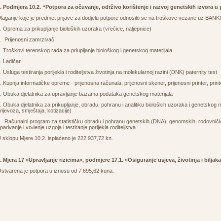
. Podmjera 10.2. “Potpora za očuvanje, održivo korištenje i razvoj genetskih izvora u 
laganje koje je predmet prijave za dodjelu potpore odnosilo se na troškove vezane uz BA
. Oprema za prikupljanje bioloških uzoraka (vrećice, naljepnice)
. Prijenosni zamrzivač
. Troškovi terenskog rada za priupljanje biološkog i genetskog materijala
. Ladičar
. Usluga testiranja porijekla i roditeljstva životinja na molekularnoj razini (DNK) paternity test
. Kupnja informatičke opreme - prijenosna računala, prijenosni skener, prijenosni printer, pri
. Obuka djelatnika za upravljanje bazama podataka genetskog materijala
. Obuka djelatnika za prikupljanje, obradu, pohranu i analitiku bioloških uzoraka i genetskog m
rijevoza, smještaja, kotizacije)
. Računalni program za statističku obradu i pohranu genetskih (DNA), genomskih, rodovnički
parivanje i vođenje uzgoja i testiranje porijekla roditeljstva
 sklopu Mjere 10.2. isplaćeno je 222.937,72 kn.
. Mjera 17 »Upravljanje rizicima«, podmjere 17.1. »Osiguranje usjeva, životinja i biljak
stvarena je potpora u iznosu od 7.695,62 kuna.