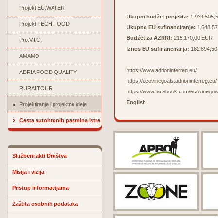
Projekt EU.WATER
Ukupni budžet projekta:
1.939.505,
Projekt TECH.FOOD
Ukupno EU sufinanciranje:
1.648.5
Budžet za AZRRI:
215.170,00 EUR
Pro.V.I.C.
Iznos EU sufinanciranja:
182.894,5
AMAMO
https://www.adrioninterreg.eu/
ADRIA FOOD QUALITY
https://ecovinegoals.adrioninterreg.eu/
RURALTOUR
https://www.facebook.com/ecovinegoa
English
Projektiranje i projektne ideje
Cesta autohtonih pasmina Istre
Službeni akti Društva
Misija i vizija
Pristup informacijama
Zaštita osobnih podataka