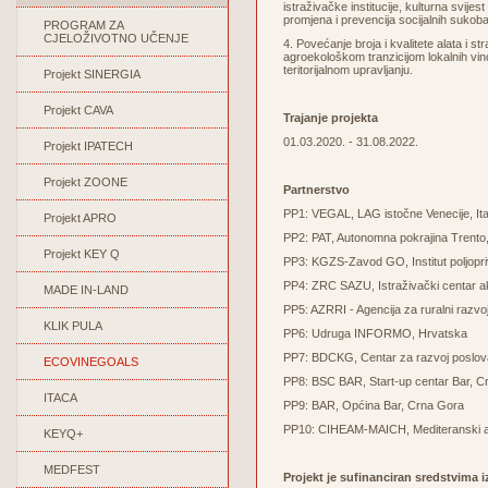
istraživačke institucije, kulturna svije
promjena i prevencija socijalnih sukoba 
PROGRAM ZA
CJELOŽIVOTNO UČENJE
4. Povećanje broja i kvalitete alata i st
agroekološkom tranzicijom lokalnih vino
teritorijalnom upravljanju
.
Projekt SINERGIA
Projekt CAVA
Trajanje projekta
01.03.2020. - 31.08.2022.
Projekt IPATECH
Projekt ZOONE
Partnerstvo
PP1: VEGAL, LAG istočne Venecije, Ital
Projekt APRO
PP2: PAT, Autonomna pokrajina Trento, I
Projekt KEY Q
PP3: KGZS-Zavod GO, Institut poljopri
PP4: ZRC SAZU, Istraživački centar aka
MADE IN-LAND
PP5: AZRRI - Agencija za ruralni razvoj
KLIK PULA
PP6: Udruga INFORMO, Hrvatska
PP7: BDCKG, Centar za razvoj poslova
ECOVINEGOALS
PP8: BSC BAR, Start-up centar Bar, C
ITACA
PP9: BAR, Općina Bar, Crna Gora
PP10: CIHEAM-MAICH, Mediteranski ag
KEYQ+
MEDFEST
Projekt je sufinanciran sredstvima 