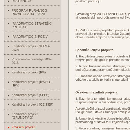
PASTINNOVA
jonskom području
PROGRAM RURALNOG
RAZVOJA 2014. - 2020
Glavni cilj projekta ECOVINEGOALS je ra
vinogradarskih područja prema održivoj 
IPA ADRIATICO STRATEŠKI
PROJEKTI
AZRRI će s ovim projektom povećati kapa
provesti pilot projekt u Istarskoj župan
IPA ADRIATICO 2. POZIV
okoliš i izraditi smjernica za smanjenje 
Kandidirani projekti SEES 4.
poziv
Specifični ciljevi projekta
1. Razviti društvenu svijest i potrebne
Proračunsko razdoblje 2007-
ranjivih područja gdje je prisutna inte
2013
2. Izraditi transnacionalne strategije, 
područja prema uravnoteženom ekosis
Kandidirani projekti (IPA)
3. Transnacionalna razmjena strategija
održive tranzicije teritorija s intenziv
Kandidirani projekti (IPA SLO-
HRV)
Očekivani rezultati projekta
Kandidirani projekti (SEES)
1. Razmjena temeljnih koncepata i alat
rasprostranjenih u tim područjima, pr
Kandidirani projekti (CEI KEP)
Agroekološki pristupi sprečavaju onečišć
usluge ekosustava i smanjuju emisije 
Kandidirani projekti
(GRUNDTVIG)
2. Unaprijediti vještine donositelja odluk
proizvodnog sustava te u zajedničkoj defi
Završeni projekti
3. Veća suradnja, razmjena i transnacio