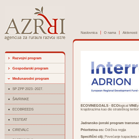
Naslovnica
O nama
Aktivnosti
Razvojni program
Gospodarski program
Međunarodni program
SP ZPP 2023.-2027.
ŠAVRINKE
ECOVINEGOALS
-
ECO
logical
VINE
y
ECOBREEDS
krajobrazima kao dio strateškog teritor
TESTEAT
Jadransko-jonski program transnac
CIREVALC
Prioritetna os:
Održiva regija
Specifični cilj:
Povećanje kapaciteta na