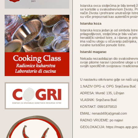
Istarska ovca stoljećima je bila temelj ž
se koristile u svakodnevnom životu. Pr
način života i prehrane unutrašnje Istr
su više prepoznati kao autentični proizv
Istarska koza
Istarska koza jedan je od simbola Istre
prilagodljivosti, stoljećima je bila važan
heraldički simbol Istre, a i danas je p
ima važnu ulogu u očuvanju pašnjaka, kra
ruralne turističke ponude Istre.
Istarski magarac
Nekada nezaobilazan dio svakodnevnog ž
svoje pitome naravi i posebne uloge u 
svojih specifičnih svojstava i tradiciona
U nastavku otkrivamo gdje se naši uzga
1.NAZIV OPG-a: OPG Snježana Buić
ADRESA: Muntić 135, Ližnjan
VLASNIK: Snježana Buić
KONTAKT: 098/1875810
EMAIL:
nenasb69(at)gmail.com
RADNO VRIJEME: po najavi
GEOLOKACIJA:
https://maps.app.go