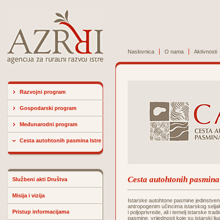
Naslovnica
O nama
Aktivnosti
Razvojni program
Gospodarski program
Međunarodni program
Cesta autohtonih pasmina Istre
Cesta autohtonih pasmina 
Službeni akti Društva
Misija i vizija
Istarske autohtone pasmine jedinstveni
antropogenim učincima istarskog seljak
Pristup informacijama
i poljoprivrede, ali i temelj istarske t
pasmine, vrijednosti koje su istarski l