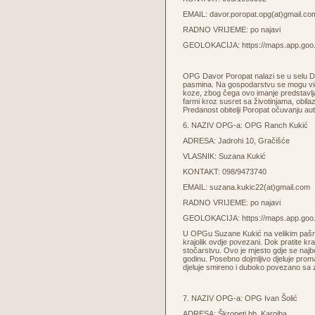
EMAIL:
davor.poropat.opg(at)gmail.co
RADNO VRIJEME: po najavi
GEOLOKACIJA:
https://maps.app.g
OPG Davor Poropat nalazi se u selu Dra
pasmina. Na gospodarstvu se mogu vidj
koze, zbog čega ovo imanje predstavlja p
farmi kroz susret sa životinjama, obila
Predanost obitelji Poropat očuvanju aut
6. NAZIV OPG-a: OPG Ranch Kukić
ADRESA: Jadrohi 10, Gračišće
VLASNIK: Suzana Kukić
KONTAKT: 098/9473740
EMAIL:
suzana.kukic22(at)gmail.com
RADNO VRIJEME: po najavi
GEOLOKACIJA:
https://maps.app.g
U OPGu Suzane Kukić na velikim pašnjaci
krajolik ovdje povezani. Dok pratite k
stočarstvu. Ovo je mjesto gdje se najbol
godinu. Posebno dojmljivo djeluje promat
djeluje smireno i duboko povezano sa ze
7. NAZIV OPG-a: OPG Ivan Šolić
ADRESA: Škropeti bb, Karojba