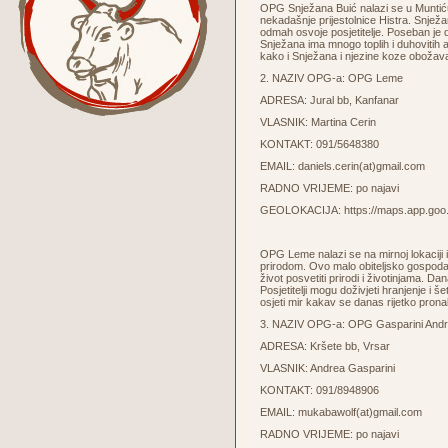
OPG Snježana Buić nalazi se u Muntiću
nekadašnje prijestolnice Histra. Snježa
odmah osvoje posjetitelje. Poseban je d
Snježana ima mnogo toplih i duhovitih 
kako i Snježana i njezine koze obožava
2. NAZIV OPG-a: OPG Leme
ADRESA: Jural bb, Kanfanar
VLASNIK: Martina Cerin
KONTAKT: 091/5648380
EMAIL:
daniels.cerin(at)gmail.com
RADNO VRIJEME: po najavi
GEOLOKACIJA:
https://maps.app.g
OPG Leme nalazi se na mirnoj lokaciji 
prirodom. Ovo malo obiteljsko gospodar
život posvetiti prirodi i životinjama. 
Posjetitelji mogu doživjeti hranjenje i
osjeti mir kakav se danas rijetko prona
3. NAZIV OPG-a: OPG Gasparini And
ADRESA: Kršete bb, Vrsar
VLASNIK: Andrea Gasparini
KONTAKT: 091/8948906
EMAIL:
mukabawolf(at)gmail.com
RADNO VRIJEME: po najavi