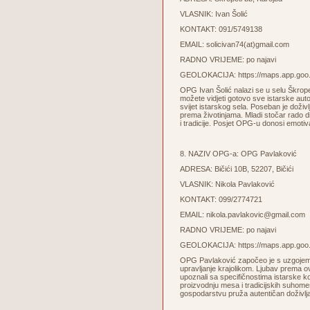
VLASNIK: Ivan Šolić
KONTAKT: 091/5749138
EMAIL:
solicivan74(at)gmail.com
RADNO VRIJEME: po najavi
GEOLOKACIJA:
https://maps.app.
OPG Ivan Šolić nalazi se u selu Škrop
možete vidjeti gotovo sve istarske aut
svijet istarskog sela. Poseban je doživl
prema životinjama. Mladi stočar rado d
i tradicije. Posjet OPG-u donosi emotiva
8. NAZIV OPG-a: OPG Pavlaković
ADRESA: Bičići 10B, 52207, Bičići
VLASNIK: Nikola Pavlaković
KONTAKT: 099/2774721
EMAIL: nikola.pavlakovic@gmail.com
RADNO VRIJEME: po najavi
GEOLOKACIJA:
https://maps.app.g
OPG Pavlaković započeo je s uzgojem ko
upravljanje krajolikom. Ljubav prema ov
upoznali sa specifičnostima istarske ko
proizvodnju mesa i tradicijskih suhomes
gospodarstvu pruža autentičan doživlja