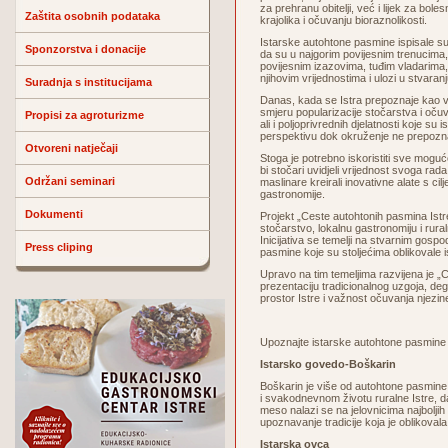
za prehranu obitelji, već i lijek za bol
Zaštita osobnih podataka
krajolika i očuvanju bioraznolikosti.
Istarske autohtone pasmine ispisale su 
Sponzorstva i donacije
da su u najgorim povijesnim trenucima,
povijesnim izazovima, tuđim vladarima,
njihovim vrijednostima i ulozi u stvaran
Suradnja s institucijama
Danas, kada se Istra prepoznaje kao va
smjeru popularizacije stočarstva i oču
Propisi za agroturizme
ali i poljoprivrednih djelatnosti koje su 
perspektivu dok okruženje ne prepoznaj
Otvoreni natječaji
Stoga je potrebno iskoristiti sve moguće
bi stočari uvidjeli vrijednost svoga rada,
Održani seminari
maslinare kreirali inovativne alate s ci
gastronomije.
Dokumenti
Projekt „Ceste autohtonih pasmina Istr
stočarstvo, lokalnu gastronomiju i rural
Inicijativa se temelji na stvarnim gosp
Press cliping
pasmine koje su stoljećima oblikovale is
Upravo na tim temeljima razvijena je „C
prezentaciju tradicionalnog uzgoja, degu
prostor Istre i važnost očuvanja njezin
Upoznajte istarske autohtone pasmine
Istarsko govedo-Boškarin
Boškarin je više od autohtone pasmine, 
i svakodnevnom životu ruralne Istre, d
meso nalazi se na jelovnicima najbolji
upoznavanje tradicije koja je oblikovala is
Istarska ovca