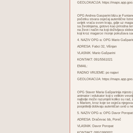
GEOLOKACIJA:
https://maps.app.g
OPG Andrea Gasparini blizu je Funtane,
početku stvara osjećaj autentične Istre. A
uvijek vraća svom kraju, gdje uz magar
sa životinjama, gotovo kao prirodna ter
na život i način na koji doživljava slo
koji kroz magarce i konje pokušava sačuva
4. NAZIV OPG-a: OPG Mario Gašparin
ADRESA: Fabci 32, Višnjan
VLASNIK: Mario Gašparini
KONTAKT: 091/5561021
EMAIL:
RADNO VRIJEME: po najavi
GEOLOKACIJA:
https://maps.app.g
OPG Staver Maria Gašparinija mjesto je
animator i edukator koji s velikim vese
najbolje može razumjeti koliko su rad, z
s Mariom, kroz koje se osjeća njegova ž
posjetitelji dobivaju autentičan uvid u n
5. NAZIV OPG-a: OPG Davor Poropat
ADRESA: Dračevac bb, Poreč
VLASNIK: Davor Poropat
KONTAKT: 095/1990002