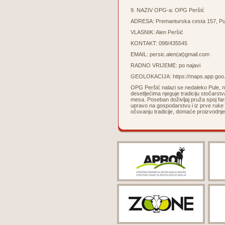
9. NAZIV OPG-a: OPG Peršić
ADRESA: Premanturska cesta 157, Pu
VLASNIK: Alen Peršić
KONTAKT: 098/435545
EMAIL:
persic.alen(at)gmail.com
RADNO VRIJEME: po najavi
GEOLOKACIJA:
https://maps.app.g
OPG Peršić nalazi se nedaleko Pule, na 
desetljećima njeguje tradiciju stočarst
mesa. Poseban doživljaj pruža spoj farm
upravo na gospodarstvu i iz prve ruke 
očuvanju tradicije, domaće proizvodnje 