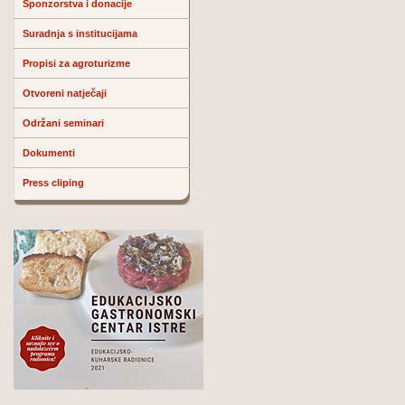
Sponzorstva i donacije
Suradnja s institucijama
Propisi za agroturizme
Otvoreni natječaji
Održani seminari
Dokumenti
Press cliping