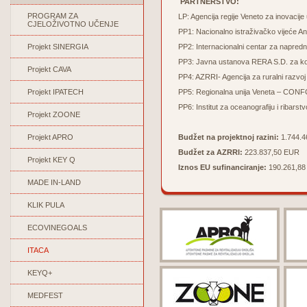
PARTNERSTVO:
PROGRAM ZA
LP: Agencija regije Veneto za inova
CJELOŽIVOTNO UČENJE
PP1: Nacionalno istraživačko vijeće A
Projekt SINERGIA
PP2: Internacionalni centar za napredn
PP3: Javna ustanova RERA S.D. za koor
Projekt CAVA
PP4: AZRRI- Agencija za ruralni razvoj 
Projekt IPATECH
PP5: Regionalna unija Veneta – CO
PP6: Institut za oceanografiju i ribarstv
Projekt ZOONE
Projekt APRO
Budžet na projektnoj razini:
1.744.
Budžet za AZRRI:
223.837,50 EUR
Projekt KEY Q
Iznos EU sufinanciranje:
190.261,8
MADE IN-LAND
KLIK PULA
ECOVINEGOALS
ITACA
KEYQ+
MEDFEST