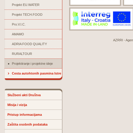
Projekt EU.WATER
Projekt TECH.FOOD
Pro.V.I.C.
AMAMO
AZRRI - Agenci
ADRIA FOOD QUALITY
RURALTOUR
Projektiranje i projektne ideje
Cesta autohtonih pasmina Istre
Službeni akti Društva
Misija i vizija
Pristup informacijama
Zaštita osobnih podataka