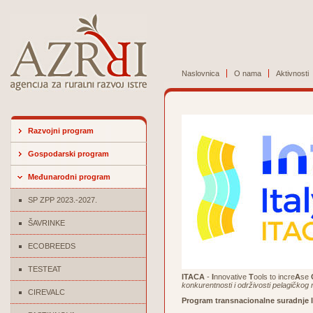
Naslovnica
O nama
Aktivnosti
Razvojni program
Gospodarski program
Međunarodni program
SP ZPP 2023.-2027.
ŠAVRINKE
ECOBREEDS
TESTEAT
ITACA
-
I
nnovative
T
ools to incre
A
se
konkurentnosti i održivosti pelagičkog
CIREVALC
Program transnacionalne suradnje Ita