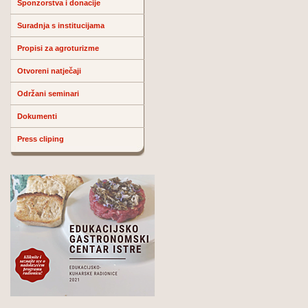
Sponzorstva i donacije
Suradnja s institucijama
Propisi za agroturizme
Otvoreni natječaji
Održani seminari
Dokumenti
Press cliping