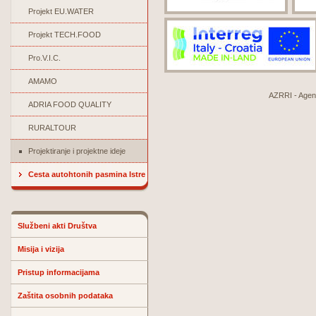
Projekt EU.WATER
Projekt TECH.FOOD
Pro.V.I.C.
AMAMO
AZRRI - Agenci
ADRIA FOOD QUALITY
RURALTOUR
Projektiranje i projektne ideje
Cesta autohtonih pasmina Istre
Službeni akti Društva
Misija i vizija
Pristup informacijama
Zaštita osobnih podataka