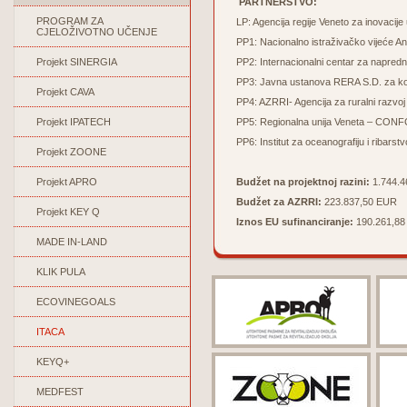
PARTNERSTVO:
PROGRAM ZA
LP: Agencija regije Veneto za inova
CJELOŽIVOTNO UČENJE
PP1: Nacionalno istraživačko vijeće A
Projekt SINERGIA
PP2: Internacionalni centar za napredn
PP3: Javna ustanova RERA S.D. za koor
Projekt CAVA
PP4: AZRRI- Agencija za ruralni razvoj 
Projekt IPATECH
PP5: Regionalna unija Veneta – CO
PP6: Institut za oceanografiju i ribarstv
Projekt ZOONE
Projekt APRO
Budžet na projektnoj razini:
1.744.
Budžet za AZRRI:
223.837,50 EUR
Projekt KEY Q
Iznos EU sufinanciranje:
190.261,8
MADE IN-LAND
KLIK PULA
ECOVINEGOALS
ITACA
KEYQ+
MEDFEST