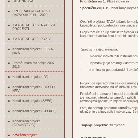
PASTINNOVA
Prioritetna os 1:
Plava inovacija
Specifični cilj 1.1:
Poboljšanje uvjeta
PROGRAM RURALNOG
RAZVOJA 2014. - 2020
Opći cilj projekta
ITACA jačanje je konk
IPA ADRIATICO STRATEŠKI
kapaciteta i poduzetničkih vještina, a 
PROJEKTI
Projektom će se ujediniti istraživanja i
kapacitet ribarske flote kako bi ulovil
IPA ADRIATICO 2. POZIV
Kandidirani projekti SEES 4.
Specifični ciljevi projekta:
poziv
- uvođenje inovativnih instrumenata 
Proračunsko razdoblje 2007-
- uspostavljanje stalnog klastera m
2013
- promicanje gospodarskih i ekološki 
Kandidirani projekti (IPA)
Projekt će operatorima sektora malog pe
Kandidirani projekti (IPA SLO-
ribolovnih aktivnosti na učinkovitiji i e
HRV)
Predloženi znanstveni model će odredi
još važnije, interakciju između različiti
Kandidirani projekti (SEES)
razdobljima godine, te mjeriti utjecaj ko
Ovaj će pristup potaknuti umrežavanje i
Kandidirani projekti (CEI KEP)
okruženje za inovacije i nakon završe
Kandidirani projekti
(GRUNDTVIG)
Trajanje projekta:
30 mjeseci
Završeni projekti