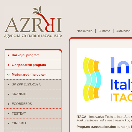
Naslovnica
O nama
Aktivnosti
Razvojni program
Gospodarski program
Međunarodni program
SP ZPP 2023.-2027.
ŠAVRINKE
ECOBREEDS
TESTEAT
ITACA
-
I
nnovative
T
ools to incre
A
se
konkurentnosti i održivosti pelagičkog
CIREVALC
Program transnacionalne suradnje Ita