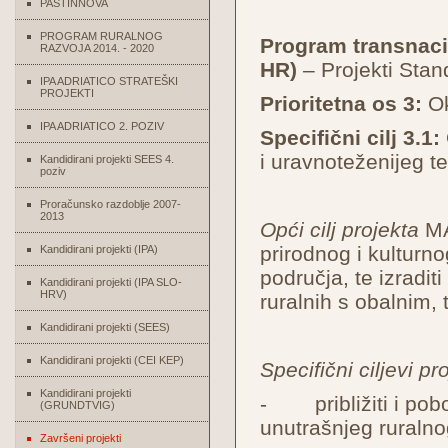
PASTINNOVA
PROGRAM RURALNOG
Program transnacio
RAZVOJA 2014. - 2020
HR)
– Projekti Stan
IPA ADRIATICO STRATEŠKI
PROJEKTI
Prioritetna os 3:
Ok
IPA ADRIATICO 2. POZIV
Specifični cilj 3.1:
i uravnoteženijeg te
Kandidirani projekti SEES 4.
poziv
Proračunsko razdoblje 2007-
2013
Opći cilj projekta
MAD
prirodnog i kulturn
Kandidirani projekti (IPA)
područja, te izradit
Kandidirani projekti (IPA SLO-
HRV)
ruralnih s obalnim, 
Kandidirani projekti (SEES)
Kandidirani projekti (CEI KEP)
Specifični ciljevi pr
Kandidirani projekti
- približiti i pobo
(GRUNDTVIG)
unutrašnjeg ruraln
Završeni projekti