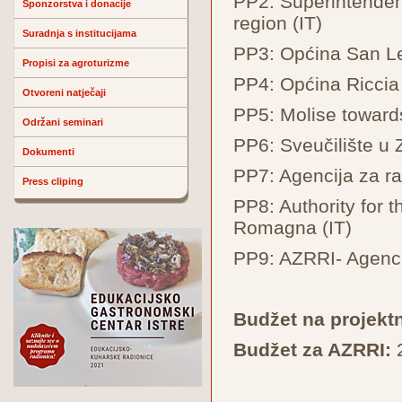
PP2: Superintenden
Sponzorstva i donacije
region (IT)
Suradnja s institucijama
PP3: Općina San Le
Propisi za agroturizme
PP4: Općina Riccia 
Otvoreni natječaji
PP5: Molise towards
Održani seminari
PP6: Sveučilište u 
Dokumenti
PP7: Agencija za 
Press cliping
PP8: Authority for 
Romagna (IT)
PP9: AZRRI- Agencij
Budžet na projektn
Budžet za AZRRI: