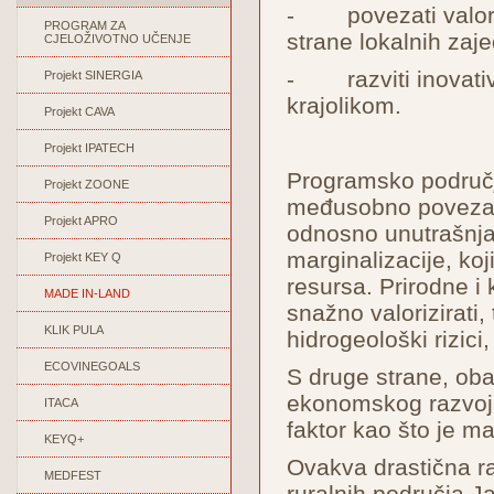
- povezati valoriz
PROGRAM ZA
strane lokalnih zaje
CJELOŽIVOTNO UČENJE
- razviti inovativn
Projekt SINERGIA
krajolikom.
Projekt CAVA
Projekt IPATECH
Programsko područje 
Projekt ZOONE
međusobno povezana
Projekt APRO
odnosno unutrašnja
marginalizacije, ko
Projekt KEY Q
resursa. Prirodne i 
MADE IN-LAND
snažno valorizirati, 
KLIK PULA
hidrogeološki rizici,
ECOVINEGOALS
S druge strane, oba
ekonomskog razvoja, 
ITACA
faktor kao što je ma
KEYQ+
Ovakva drastična ra
MEDFEST
ruralnih područja Ja