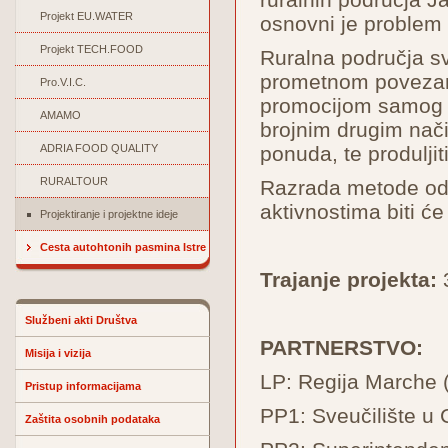
Projekt EU.WATER
osnovni je problem 
Projekt TECH.FOOD
Ruralna područja sv
prometnom povezanoš
Pro.V.I.C.
promocijom samog p
AMAMO
brojnim drugim način
ADRIA FOOD QUALITY
ponuda, te produljit
RURALTOUR
Razrada metode odn
aktivnostima biti ć
Projektiranje i projektne ideje
Cesta autohtonih pasmina Istre
Trajanje projekta:
3
Službeni akti Društva
PARTNERSTVO:
Misija i vizija
LP: Regija Marche (
Pristup informacijama
PP1: Sveučilište u C
Zaštita osobnih podataka