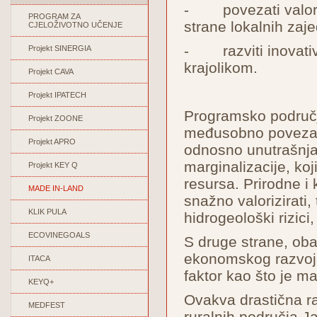
- povezati valoriz
PROGRAM ZA
strane lokalnih zaje
CJELOŽIVOTNO UČENJE
- razviti inovativn
Projekt SINERGIA
krajolikom.
Projekt CAVA
Projekt IPATECH
Programsko područje 
Projekt ZOONE
međusobno povezana
Projekt APRO
odnosno unutrašnja
marginalizacije, ko
Projekt KEY Q
resursa. Prirodne i 
MADE IN-LAND
snažno valorizirati, 
KLIK PULA
hidrogeološki rizici,
ECOVINEGOALS
S druge strane, oba
ekonomskog razvoja, 
ITACA
faktor kao što je ma
KEYQ+
Ovakva drastična ra
MEDFEST
ruralnih područja Ja