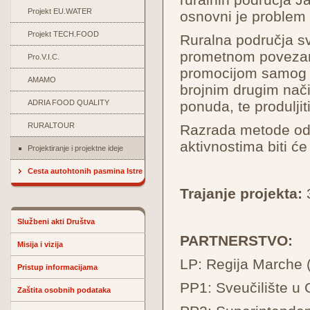
Projekt EU.WATER
osnovni je problem 
Projekt TECH.FOOD
Ruralna područja sv
prometnom povezanoš
Pro.V.I.C.
promocijom samog p
AMAMO
brojnim drugim način
ADRIA FOOD QUALITY
ponuda, te produljit
RURALTOUR
Razrada metode odn
aktivnostima biti ć
Projektiranje i projektne ideje
Cesta autohtonih pasmina Istre
Trajanje projekta:
3
Službeni akti Društva
PARTNERSTVO:
Misija i vizija
LP: Regija Marche (
Pristup informacijama
PP1: Sveučilište u C
Zaštita osobnih podataka