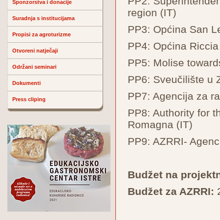
PP2: Superintenden
Sponzorstva i donacije
region (IT)
Suradnja s institucijama
PP3: Općina San Le
Propisi za agroturizme
PP4: Općina Riccia 
Otvoreni natječaji
PP5: Molise towards
Održani seminari
PP6: Sveučilište u 
Dokumenti
PP7: Agencija za 
Press cliping
PP8: Authority for 
Romagna (IT)
PP9: AZRRI- Agencij
Budžet na projektn
Budžet za AZRRI: