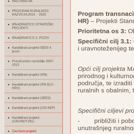
PASTINNOVA
PROGRAM RURALNOG
Program transnacio
RAZVOJA 2014. - 2020
HR)
– Projekti Stan
IPA ADRIATICO STRATEŠKI
PROJEKTI
Prioritetna os 3:
Ok
IPA ADRIATICO 2. POZIV
Specifični cilj 3.1:
i uravnoteženijeg te
Kandidirani projekti SEES 4.
poziv
Proračunsko razdoblje 2007-
2013
Opći cilj projekta
MAD
prirodnog i kulturn
Kandidirani projekti (IPA)
područja, te izradit
Kandidirani projekti (IPA SLO-
HRV)
ruralnih s obalnim, 
Kandidirani projekti (SEES)
Kandidirani projekti (CEI KEP)
Specifični ciljevi pr
Kandidirani projekti
- približiti i pobo
(GRUNDTVIG)
unutrašnjeg ruraln
Završeni projekti