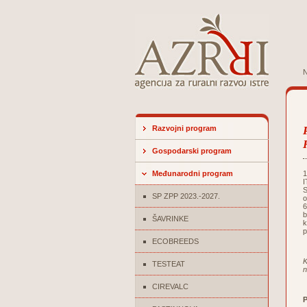
N
Razvojni program
Gospodarski program
Međunarodni program
I
S
SP ZPP 2023.-2027.
o
6
b
ŠAVRINKE
k
p
ECOBREEDS
K
TESTEAT
n
CIREVALC
P