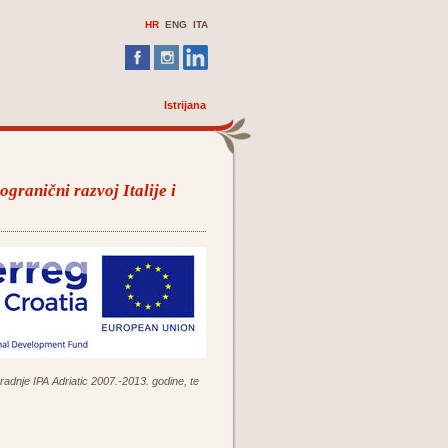
HR
ENG ITA
Istrijana
granični razvoj Italije i
adnje IPA Adriatic 2007.-2013. godine, te