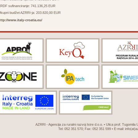
RDF sufinanciranje: 741.136,25 EUR
kupni budžet AZRRI-ja: 203.820,00 EUR
ttp://www.italy-croatia.eu/
AZRRI - Agencija za ruralni razvoj Istre d.o.o. • Ulica prof. Tugomila
Tel: 052 351 570; Fax: 052 351 599 • E-mail:
info(at)a