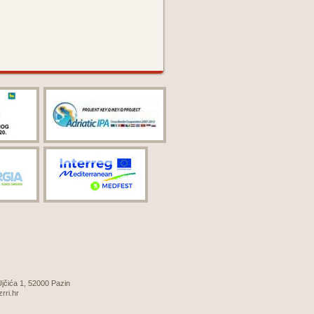
 Ujčića 1, 52000 Pazin
zrri.hr