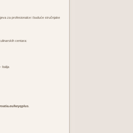
ajeva za profesionalce i buduće stručnjake
 kulinarskih centara:
talija
croatia.eu/keyqplus
.