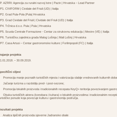
P. AZRRI: Agencija za ruralni razvoj Istre | Pazin | Hrvatska – Lead Partner
P1. CIVIFORM | Cividale del Friuli (UD) | Italija
P2. Grad Pula-Pola |Pula| Hrvatska
P3. Grad Cividale del Friuli | Cividale del Friuli (UD) | Italija
P4. Tržnica d.o.o. Pula | Pula | Hrvatska
P5. Scuola Centrale Formazione - Centar za strukovnu edukaciju | Mestre (VE) | Italija
P6. Turistička zajednica grada Malog Lošinja | Mali Lošinj | Hrvatska
P7. Casa Artusi – Centar gastronomske kulture | Forlimpopoli (FC) | Italija
rajanje projekta
1.01.2018. – 30.09.2019.
pecifični ciljevi
o
Promocija manje poznatih turističkih mjesta i valorizacija slabije vrednovanih kulturnih dob
o
Jačanje turizma u razdoblju pred- i post-sezone;
o
Promocija lokalnih proizvoda i tradicionalnih recepata KeyQ+ teritorija povezivanjem gastr
o
Obuka turističkih aktera (konobara i kuhara) o lokalnih proizvodima i tradicionalnim recept
urističke ponude koja povezuje kulturu i gastronomiju područja.
ezultati projekta
o
Analiza tipičnih proizvoda sjeverne Jadranske obale