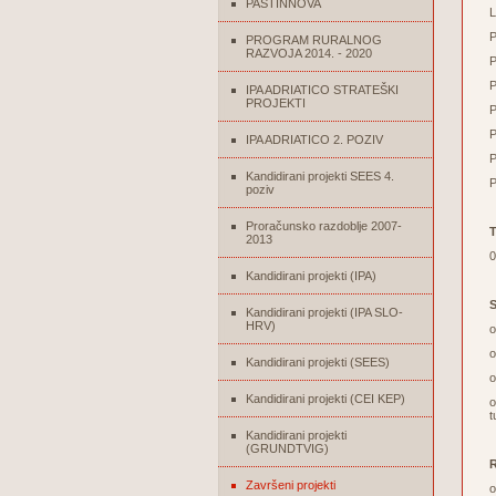
PASTINNOVA
L
P
PROGRAM RURALNOG
RAZVOJA 2014. - 2020
P
P
IPA ADRIATICO STRATEŠKI
PROJEKTI
P
P
IPA ADRIATICO 2. POZIV
P
Kandidirani projekti SEES 4.
P
poziv
Proračunsko razdoblje 2007-
T
2013
0
Kandidirani projekti (IPA)
S
Kandidirani projekti (IPA SLO-
HRV)
Kandidirani projekti (SEES)
Kandidirani projekti (CEI KEP)
t
Kandidirani projekti
(GRUNDTVIG)
R
Završeni projekti