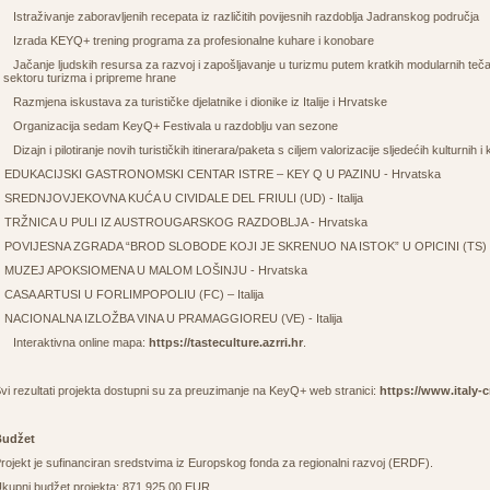
o
Istraživanje zaboravljenih recepata iz različitih povijesnih razdoblja Jadranskog područja
o
Izrada KEYQ+ trening programa za profesionalne kuhare i konobare
o
Jačanje ljudskih resursa za razvoj i zapošljavanje u turizmu putem kratkih modularnih teč
 sektoru turizma i pripreme hrane
o
Razmjena iskustava za turističke djelatnike i dionike iz Italije i Hrvatske
o
Organizacija sedam KeyQ+ Festivala u razdoblju van sezone
o
Dizajn i pilotiranje novih turističkih itinerara/paketa s ciljem valorizacije sljedećih kulturnih i
-
EDUKACIJSKI GASTRONOMSKI CENTAR ISTRE – KEY Q U PAZINU - Hrvatska
-
SREDNJOVJEKOVNA KUĆA U CIVIDALE DEL FRIULI (UD) - Italija
-
TRŽNICA U PULI IZ AUSTROUGARSKOG RAZDOBLJA - Hrvatska
-
POVIJESNA ZGRADA “BROD SLOBODE KOJI JE SKRENUO NA ISTOK” U OPICINI (TS) - I
-
MUZEJ APOKSIOMENA U MALOM LOŠINJU - Hrvatska
-
CASA ARTUSI U FORLIMPOPOLIU (FC) – Italija
-
NACIONALNA IZLOŽBA VINA U PRAMAGGIOREU (VE) - Italija
o
Interaktivna online mapa:
https://tasteculture.azrri.hr
.
vi rezultati projekta dostupni su za preuzimanje na KeyQ+ web stranici:
https://www.italy-
Budžet
rojekt je sufinanciran sredstvima iz Europskog fonda za regionalni razvoj (ERDF).
kupni budžet projekta: 871.925,00 EUR