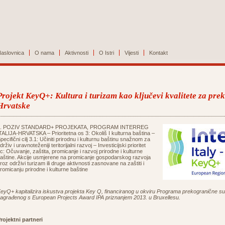
aslovnica
O nama
Aktivnosti
O Istri
Vijesti
Kontakt
Projekt KeyQ+: Kultura i turizam kao ključevi kvalitete za preko
Hrvatske
1. POZIV STANDARD+ PROJEKATA, PROGRAM INTERREG
TALIJA-HRVATSKA – Prioritetna os 3: Okoliš I kulturna baština –
pecifični cilj 3.1: Učiniti prirodnu i kulturnu baštinu snažnom za
drživ i uravnoteženiji teritorijalni razvoj – Investicijski prioritet
c: Očuvanje, zaštita, promicanje i razvoj prirodne i kulturne
aštine. Akcije usmjerene na promicanje gospodarskog razvoja
roz održivi turizam ili druge aktivnosti zasnovane na zaštiti i
romicanju prirodne i kulturne baštine
eyQ+ kapitalizira iskustva projekta Key Q, financiranog u okviru Programa prekogranične sur
agrađenog s European Projects Award IPA priznanjem 2013. u Bruxellesu.
rojektni partneri