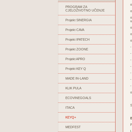
PROGRAM ZA
CJELOŽIVOTNO UČENJE
Projekt SINERGIA
u
Projekt CAVA
Projekt IPATECH
Projekt ZOONE
Projekt APRO
Projekt KEY Q
MADE IN-LAND
KLIK PULA
ECOVINEGOALS
S
ITACA
KEYQ+
P
MEDFEST
U