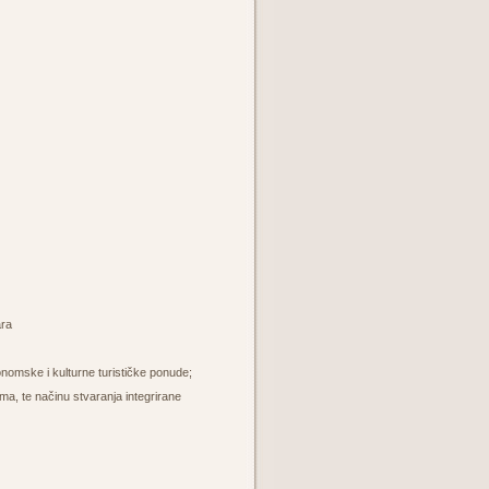
ara
onomske i kulturne turističke ponude;
ima, te načinu stvaranja integrirane