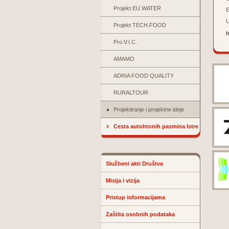
Projekt EU.WATER
E
U
Projekt TECH.FOOD
h
Pro.V.I.C.
AMAMO
ADRIA FOOD QUALITY
RURALTOUR
Projektiranje i projektne ideje
Cesta autohtonih pasmina Istre
Službeni akti Društva
Misija i vizija
Pristup informacijama
Zaštita osobnih podataka