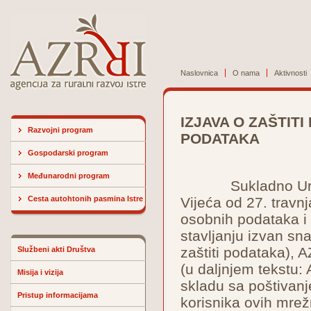
Naslovnica
O nama
Aktivnosti
IZJAVA O ZAŠTITI
Razvojni program
PODATAKA
Gospodarski program
Međunarodni program
Sukladno Uredbi 
Cesta autohtonih pasmina Istre
Vijeća od 27. travn
osobnih podataka i
stavljanju izvan sn
zaštiti podataka), A
Službeni akti Društva
(u daljnjem tekstu:
Misija i vizija
skladu sa poštivanj
Pristup informacijama
korisnika ovih mrežn