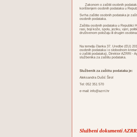
Zakonom o zaštiti osobnih podataka u
korištenjem osobnih podataka u Republ
Svrha zaštite osobnih podataka je zaštita
osobnih podataka.
Zaštita osobnih podataka u Republici Hr
rasi, boji kože, spolu, jeziku, vjeri, po
društvenom položaju ili drugim osobin
Na temelju članka 37. Uredbe (EU) 2016
osobnih podataka i o slobodnom kretanj
o zaštiti podataka), Direktor AZRRI - A
službenika za zaštitu podataka.
Službenik za zaštitu podataka je:
Aleksandra Dušić Širol
Tel: 052 351 570
e-mail: info@azrri.hr
Službeni dokumenti AZRRI 