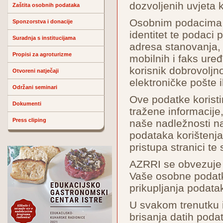
dozvoljenih uvjeta k
Zaštita osobnih podataka
Osobnim podacima s
Sponzorstva i donacije
identitet te podaci 
Suradnja s institucijama
adresa stanovanja, 
Propisi za agroturizme
mobilnih i faks uređaj
korisnik dobrovoljn
Otvoreni natječaji
elektroničke pošte il
Održani seminari
Ove podatke koristi
Dokumenti
tražene informacij
Press cliping
naše nadležnosti na
podataka korištenja
pristupa stranici te
AZRRI se obvezuje d
Vaše osobne podatk
prikupljanja podatak
U svakom trenutku i
brisanja datih poda