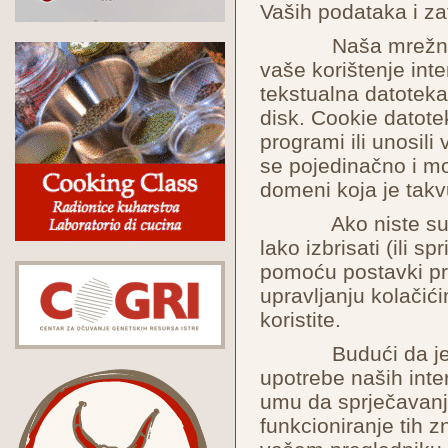
Vaših podataka i zat
Naša mrežna stra
vaše korištenje int
tekstualna datoteka
disk. Cookie datotek
programi ili unosili
se pojedinačno i mo
domeni koja je takv
Ako niste suglas
lako izbrisati (ili s
pomoću postavki pre
upravljanju kolačić
koristite.
Budući da je svr
upotrebe naših inter
umu da sprječavanj
funkcioniranje tih zn