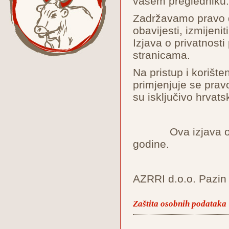
vašem pregled
Zadržavamo pravo 
obavijesti, izmijenit
Izjava o privatnos
stranicama.
Na pristup i korište
primjenjuje se prav
su isključivo hrvats
Ova izjava o priv
godine.
AZRRI d.o.o. Pazin
Zaštita osobnih podataka