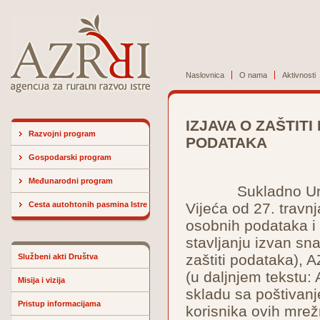
Naslovnica
O nama
Aktivnosti
IZJAVA O ZAŠTITI
Razvojni program
PODATAKA
Gospodarski program
Međunarodni program
Sukladno Uredbi 
Cesta autohtonih pasmina Istre
Vijeća od 27. travn
osobnih podataka i
stavljanju izvan sn
zaštiti podataka), A
Službeni akti Društva
(u daljnjem tekstu:
Misija i vizija
skladu sa poštivanj
Pristup informacijama
korisnika ovih mrežn