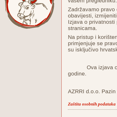
vašem pregled
Zadržavamo pravo 
obavijesti, izmijenit
Izjava o privatnos
stranicama.
Na pristup i korište
primjenjuje se prav
su isključivo hrvats
Ova izjava o priv
godine.
AZRRI d.o.o. Pazin
Zaštita osobnih podataka