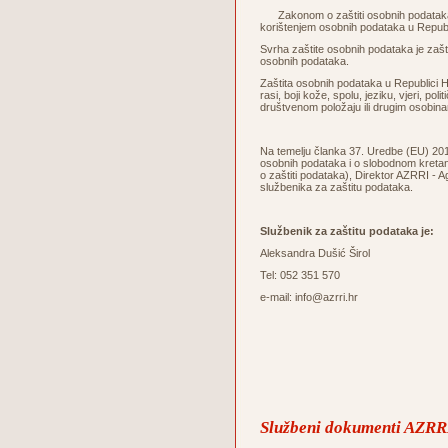
Zakonom o zaštiti osobnih podataka u
korištenjem osobnih podataka u Republ
Svrha zaštite osobnih podataka je zaštita
osobnih podataka.
Zaštita osobnih podataka u Republici Hr
rasi, boji kože, spolu, jeziku, vjeri, po
društvenom položaju ili drugim osobin
Na temelju članka 37. Uredbe (EU) 2016
osobnih podataka i o slobodnom kretanj
o zaštiti podataka), Direktor AZRRI - A
službenika za zaštitu podataka.
Službenik za zaštitu podataka je:
Aleksandra Dušić Širol
Tel: 052 351 570
e-mail: info@azrri.hr
Službeni dokumenti AZRRI 