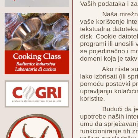
Vaših podataka i zat
Naša mrežna stra
vaše korištenje int
tekstualna datoteka
disk. Cookie datotek
programi ili unosili
se pojedinačno i mo
domeni koja je takv
Ako niste suglas
lako izbrisati (ili s
pomoću postavki pre
upravljanju kolačić
koristite.
Budući da je svr
upotrebe naših inter
umu da sprječavanj
funkcioniranje tih zn