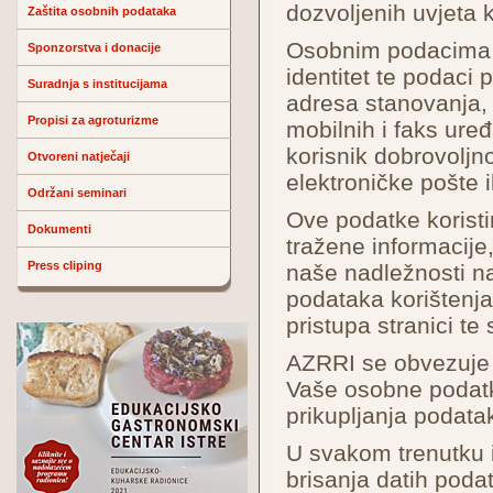
dozvoljenih uvjeta k
Zaštita osobnih podataka
Osobnim podacima s
Sponzorstva i donacije
identitet te podaci 
Suradnja s institucijama
adresa stanovanja, 
Propisi za agroturizme
mobilnih i faks uređaj
korisnik dobrovoljn
Otvoreni natječaji
elektroničke pošte il
Održani seminari
Ove podatke koristi
Dokumenti
tražene informacij
Press cliping
naše nadležnosti na
podataka korištenja
pristupa stranici te
AZRRI se obvezuje d
Vaše osobne podatk
prikupljanja podatak
U svakom trenutku i
brisanja datih poda