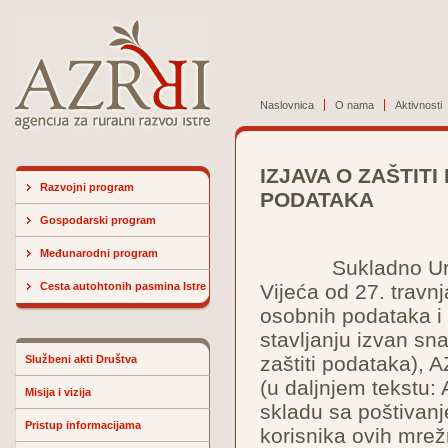
Naslovnica
O nama
Aktivnosti
IZJAVA O ZAŠTITI
Razvojni program
PODATAKA
Gospodarski program
Međunarodni program
Sukladno Uredbi 
Cesta autohtonih pasmina Istre
Vijeća od 27. travn
osobnih podataka i
stavljanju izvan sn
zaštiti podataka), A
Službeni akti Društva
(u daljnjem tekstu:
Misija i vizija
skladu sa poštivanj
Pristup informacijama
korisnika ovih mrežn