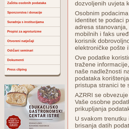
dozvoljenih uvjeta k
Zaštita osobnih podataka
Osobnim podacima s
Sponzorstva i donacije
identitet te podaci 
Suradnja s institucijama
adresa stanovanja, 
Propisi za agroturizme
mobilnih i faks uređaj
korisnik dobrovoljn
Otvoreni natječaji
elektroničke pošte il
Održani seminari
Ove podatke koristi
Dokumenti
tražene informacij
Press cliping
naše nadležnosti na
podataka korištenja
pristupa stranici te
AZRRI se obvezuje d
Vaše osobne podatk
prikupljanja podatak
U svakom trenutku i
brisanja datih poda