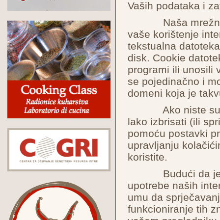
Vaših podataka i zat
Naša mrežna stra
vaše korištenje int
tekstualna datoteka
disk. Cookie datotek
programi ili unosili
se pojedinačno i mo
domeni koja je takv
Ako niste suglas
lako izbrisati (ili s
pomoću postavki pre
upravljanju kolačić
koristite.
Budući da je svr
upotrebe naših inter
umu da sprječavanj
funkcioniranje tih zn