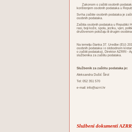
Zakonom o zaštiti osobnih podataka u
korištenjem osobnih podataka u Republ
Svrha zaštite osobnih podataka je zaštita
osobnih podataka.
Zaštita osobnih podataka u Republici Hr
rasi, boji kože, spolu, jeziku, vjeri, po
društvenom položaju ili drugim osobin
Na temelju članka 37. Uredbe (EU) 2016
osobnih podataka i o slobodnom kretanj
o zaštiti podataka), Direktor AZRRI - A
službenika za zaštitu podataka.
Službenik za zaštitu podataka je:
Aleksandra Dušić Širol
Tel: 052 351 570
e-mail: info@azrri.hr
Službeni dokumenti AZRRI 