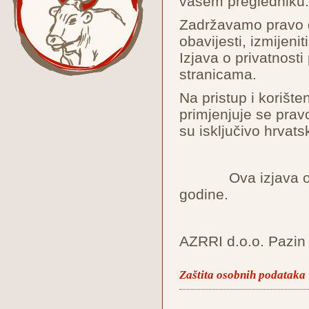
vašem pregled
Zadržavamo pravo 
obavijesti, izmijenit
Izjava o privatnos
stranicama.
Na pristup i korište
primjenjuje se prav
su isključivo hrvats
Ova izjava o priv
godine.
AZRRI d.o.o. Pazin
Zaštita osobnih podataka