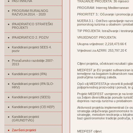
PASTINNOVA
TRAJANJE PROJEKTA: 36 mjeseci
PROGRAM: Interreg Mediterranean
PROGRAM RURALNOG
RAZVOJA 2014. - 2020
PRIORITET 3.: Očuvanje i promocija pri
MJERA 3.1.: Održivo upravljanje razvojni
IPA ADRIATICO STRATEŠKI
pomorskog turizma u obalnom i prioba
PROJEKTI
TIP PROJEKTA: Istraživanje i testiranj
IPA ADRIATICO 2. POZIV
VRIJEDNOST PROJEKTA:
Ukupna vrijednost: 2,218,473.66 €
Kandidirani projekti SEES 4.
Vrijednost za AZRRI: 253,797.20 €
poziv
Proračunsko razdoblje 2007-
Ciljevi projekta, očekivani rezultati i gla
2013
MEDFEST je EU projekt sufinanciran iz
temeljene na bogatom kulinarskom naslj
Kandidirani projekti (IPA)
područjima ruralnog zaleđa.
Kandidirani projekti (IPA SLO-
Opći cilj MEDFESTA je stvoriti ili pobol
HRV)
poljoprivrednoj proizvodnji i ponudi, t
Projekt MEDFEST usmjeren je na kreira
Kandidirani projekti (SEES)
sa željom diversifikacije ponude turisti
doprinos razvoju turizma u priobalnom 
Kandidirani projekti (CEI KEP)
Aktivnosti projekta implementirati će os
strategija uključivanja gastronomske trad
strategije, metodom testiranja u lokaln
Kandidirani projekti
bazi gastronomske tradicije područja, t
(GRUNDTVIG)
Završeni projekti
MEDFEST ciljevi: