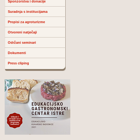
Sponzorstva i donacije
Suradnja s institucijama
Propisi za agroturizme
Otvoreni natječaji
Održani seminari
Dokumenti
Press cliping