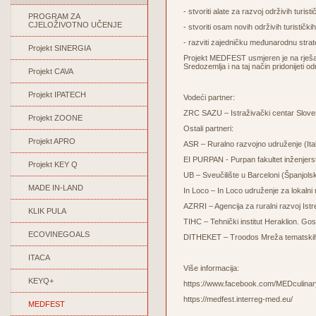
- stvoriti alate za razvoj održivih turis
PROGRAM ZA
CJELOŽIVOTNO UČENJE
- stvoriti osam novih održivih turističk
- razviti zajedničku međunarodnu stra
Projekt SINERGIA
Projekt MEDFEST usmjeren je na rješav
Sredozemlja i na taj način pridonijeti o
Projekt CAVA
Projekt IPATECH
Vodeći partner:
ZRC SAZU – Istraživački centar Sloven
Projekt ZOONE
Ostali partneri:
Projekt APRO
ASR – Ruralno razvojno udruženje (Ital
EI PURPAN - Purpan fakultet inženjer
Projekt KEY Q
UB – Sveučilište u Barceloni (Španjols
MADE IN-LAND
In Loco – In Loco udruženje za lokalni r
AZRRI – Agencija za ruralni razvoj Ist
KLIK PULA
TIHC – Tehnički institut Heraklion. 
ECOVINEGOALS
DITHEKET – Troodos Mreža tematskih 
ITACA
Više informacija:
KEYQ+
https://www.facebook.com/MEDculinar
https://medfest.interreg-med.eu/
MEDFEST