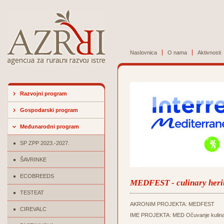
Naslovnica
O nama
Aktivnosti
Razvojni program
Gospodarski program
Međunarodni program
SP ZPP 2023.-2027.
ŠAVRINKE
ECOBREEDS
MEDFEST - culinary herit
TESTEAT
AKRONIM PROJEKTA: MEDFEST
CIREVALC
IME PROJEKTA: MED Očuvanje kulinarske