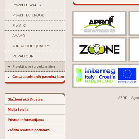
Projekt EU.WATER
Projekt TECH.FOOD
Pro.V.I.C.
AMAMO
ADRIA FOOD QUALITY
RURALTOUR
Projektiranje i projektne ideje
Cesta autohtonih pasmina Istre
AZRRI - Agenci
Službeni akti Društva
Misija i vizija
Pristup informacijama
Zaštita osobnih podataka