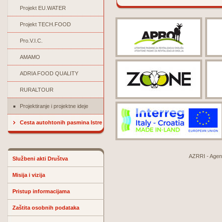
Projekt EU.WATER
Projekt TECH.FOOD
Pro.V.I.C.
AMAMO
ADRIA FOOD QUALITY
RURALTOUR
Projektiranje i projektne ideje
Cesta autohtonih pasmina Istre
AZRRI - Agenci
Službeni akti Društva
Misija i vizija
Pristup informacijama
Zaštita osobnih podataka