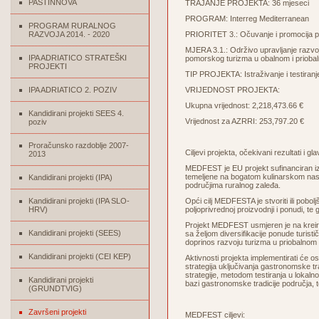
PASTINNOVA
TRAJANJE PROJEKTA: 36 mjeseci
PROGRAM: Interreg Mediterranean
PROGRAM RURALNOG
RAZVOJA 2014. - 2020
PRIORITET 3.: Očuvanje i promocija pri
MJERA 3.1.: Održivo upravljanje razvojni
IPA ADRIATICO STRATEŠKI
pomorskog turizma u obalnom i prioba
PROJEKTI
TIP PROJEKTA: Istraživanje i testiranj
IPA ADRIATICO 2. POZIV
VRIJEDNOST PROJEKTA:
Ukupna vrijednost: 2,218,473.66 €
Kandidirani projekti SEES 4.
Vrijednost za AZRRI: 253,797.20 €
poziv
Proračunsko razdoblje 2007-
Ciljevi projekta, očekivani rezultati i gla
2013
MEDFEST je EU projekt sufinanciran iz
temeljene na bogatom kulinarskom naslj
Kandidirani projekti (IPA)
područjima ruralnog zaleđa.
Kandidirani projekti (IPA SLO-
Opći cilj MEDFESTA je stvoriti ili pobol
HRV)
poljoprivrednoj proizvodnji i ponudi, t
Projekt MEDFEST usmjeren je na kreira
Kandidirani projekti (SEES)
sa željom diversifikacije ponude turisti
doprinos razvoju turizma u priobalnom 
Kandidirani projekti (CEI KEP)
Aktivnosti projekta implementirati će os
strategija uključivanja gastronomske trad
strategije, metodom testiranja u lokaln
Kandidirani projekti
bazi gastronomske tradicije područja, t
(GRUNDTVIG)
Završeni projekti
MEDFEST ciljevi: