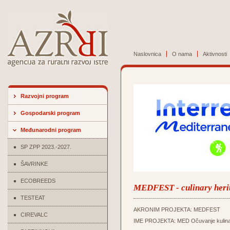
Naslovnica
O nama
Aktivnosti
Razvojni program
Gospodarski program
Međunarodni program
SP ZPP 2023.-2027.
ŠAVRINKE
ECOBREEDS
MEDFEST - culinary herit
TESTEAT
AKRONIM PROJEKTA: MEDFEST
CIREVALC
IME PROJEKTA: MED Očuvanje kulinarske