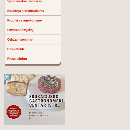
Sponzorstva i donacije
Suradnja s institucijama
Propisi za agroturizme
Otvoreni natječaji
Održani seminari
Dokumenti
Press cliping