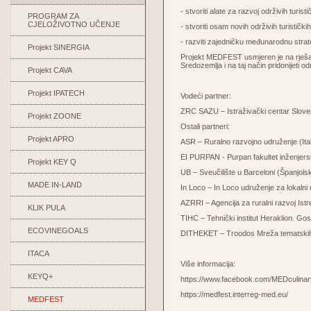
- stvoriti alate za razvoj održivih turis
PROGRAM ZA
CJELOŽIVOTNO UČENJE
- stvoriti osam novih održivih turističk
- razviti zajedničku međunarodnu stra
Projekt SINERGIA
Projekt MEDFEST usmjeren je na rješav
Sredozemlja i na taj način pridonijeti o
Projekt CAVA
Projekt IPATECH
Vodeći partner:
ZRC SAZU – Istraživački centar Sloven
Projekt ZOONE
Ostali partneri:
Projekt APRO
ASR – Ruralno razvojno udruženje (Ital
EI PURPAN - Purpan fakultet inženjer
Projekt KEY Q
UB – Sveučilište u Barceloni (Španjols
MADE IN-LAND
In Loco – In Loco udruženje za lokalni r
AZRRI – Agencija za ruralni razvoj Ist
KLIK PULA
TIHC – Tehnički institut Heraklion. 
ECOVINEGOALS
DITHEKET – Troodos Mreža tematskih 
ITACA
Više informacija:
KEYQ+
https://www.facebook.com/MEDculinar
https://medfest.interreg-med.eu/
MEDFEST