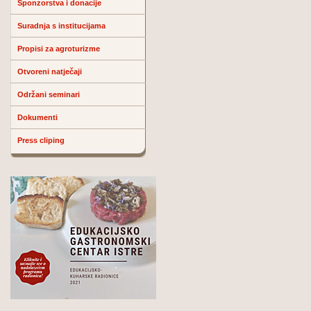
Sponzorstva i donacije
Suradnja s institucijama
Propisi za agroturizme
Otvoreni natječaji
Održani seminari
Dokumenti
Press cliping