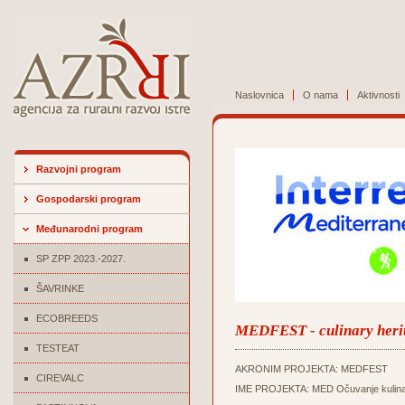
Naslovnica
O nama
Aktivnosti
Razvojni program
Gospodarski program
Međunarodni program
SP ZPP 2023.-2027.
ŠAVRINKE
ECOBREEDS
MEDFEST - culinary herit
TESTEAT
AKRONIM PROJEKTA: MEDFEST
CIREVALC
IME PROJEKTA: MED Očuvanje kulinarske