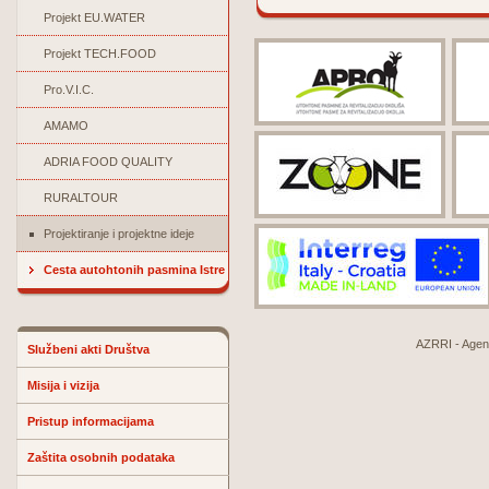
Projekt EU.WATER
Projekt TECH.FOOD
Pro.V.I.C.
AMAMO
ADRIA FOOD QUALITY
RURALTOUR
Projektiranje i projektne ideje
Cesta autohtonih pasmina Istre
AZRRI - Agenci
Službeni akti Društva
Misija i vizija
Pristup informacijama
Zaštita osobnih podataka