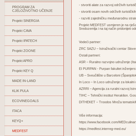
- stvoriti alate za razvoj održivih turis
PROGRAM ZA
CJELOŽIVOTNO UČENJE
- stvoriti osam novih održivih turističk
- razviti zajedničku međunarodnu stra
Projekt SINERGIA
Projekt MEDFEST usmjeren je na rješav
Sredozemlja i na taj način pridonijeti o
Projekt CAVA
Projekt IPATECH
Vodeći partner:
ZRC SAZU – Istraživački centar Sloven
Projekt ZOONE
Ostali partneri:
Projekt APRO
ASR – Ruralno razvojno udruženje (Ital
EI PURPAN - Purpan fakultet inženjer
Projekt KEY Q
UB – Sveučilište u Barceloni (Španjols
MADE IN-LAND
In Loco – In Loco udruženje za lokalni r
AZRRI – Agencija za ruralni razvoj Ist
KLIK PULA
TIHC – Tehnički institut Heraklion. 
ECOVINEGOALS
DITHEKET – Troodos Mreža tematskih 
ITACA
Više informacija:
KEYQ+
https://www.facebook.com/MEDculinar
https://medfest.interreg-med.eu/
MEDFEST