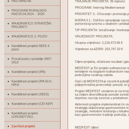
PASTINNOVA
TRAJANJE PROJEKTA: 36 mjeseci
PROGRAM: Interreg Mediterranean
PROGRAM RURALNOG
RAZVOJA 2014. - 2020
PRIORITET 3.: Očuvanje i promocija pri
MJERA 3.1.: Održivo upravljanje razvojni
IPA ADRIATICO STRATEŠKI
pomorskog turizma u obalnom i prioba
PROJEKTI
TIP PROJEKTA: Istraživanje i testiranj
IPA ADRIATICO 2. POZIV
VRIJEDNOST PROJEKTA:
Ukupna vrijednost: 2,218,473.66 €
Kandidirani projekti SEES 4.
Vrijednost za AZRRI: 253,797.20 €
poziv
Proračunsko razdoblje 2007-
Ciljevi projekta, očekivani rezultati i gla
2013
MEDFEST je EU projekt sufinanciran iz
temeljene na bogatom kulinarskom naslj
Kandidirani projekti (IPA)
područjima ruralnog zaleđa.
Kandidirani projekti (IPA SLO-
Opći cilj MEDFESTA je stvoriti ili pobol
HRV)
poljoprivrednoj proizvodnji i ponudi, t
Projekt MEDFEST usmjeren je na kreira
Kandidirani projekti (SEES)
sa željom diversifikacije ponude turisti
doprinos razvoju turizma u priobalnom 
Kandidirani projekti (CEI KEP)
Aktivnosti projekta implementirati će os
strategija uključivanja gastronomske trad
strategije, metodom testiranja u lokaln
Kandidirani projekti
bazi gastronomske tradicije područja, t
(GRUNDTVIG)
Završeni projekti
MEDFEST ciljevi: