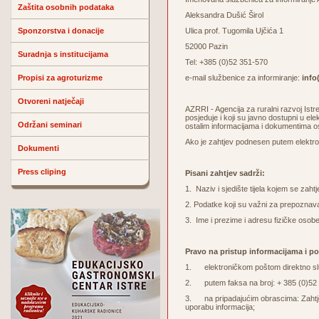
Zaštita osobnih podataka
Aleksandra Dušić Širol
Sponzorstva i donacije
Ulica prof. Tugomila Ujčića 1
52000 Pazin
Suradnja s institucijama
Tel: +385 (0)52 351-570
Propisi za agroturizme
e-mail službenice za informiranje:
info(
Otvoreni natječaji
AZRRI - Agencija za ruralni razvoj Ist
posjeduje i koji su javno dostupni u el
Održani seminari
ostalim informacijama i dokumentima o
Ako je zahtjev podnesen putem elektron
Dokumenti
Press cliping
Pisani zahtjev sadrži:
1. Naziv i sjedište tijela kojem se zaht
2. Podatke koji su važni za prepoznava
3. Ime i prezime i adresu fizičke osobe
Pravo na pristup informacijama i p
1. elektroničkom poštom direktno služ
2. putem faksa na broj: + 385 (0)52
3. na pripadajućim obrascima: Zahtjev 
uporabu informacija;