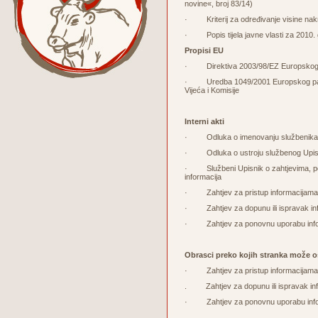
novine«, broj 83/14)
· Kriterij za određivanje visine nakna
· Popis tijela javne vlasti za 2010. 
Propisi EU
· Direktiva 2003/98/EZ Europskog par
· Uredba 1049/2001 Europskog parlam
Vijeća i Komisije
Interni akti
· Odluka o imenovanju službenika z
· Odluka o ustroju službenog Upisnik
· Službeni Upisnik o zahtjevima, pos
informacija
· Zahtjev za pristup informacijama
· Zahtjev za dopunu ili ispravak in
· Zahtjev za ponovnu uporabu info
Obrasci preko kojih stranka može o
· Zahtjev za pristup informacijam
. Zahtjev za dopunu ili ispravak in
· Zahtjev za ponovnu uporabu inf