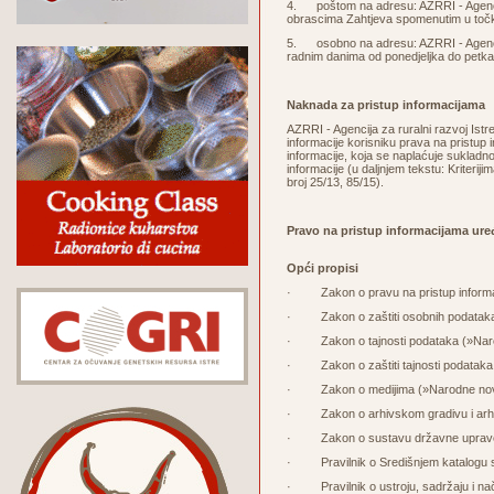
4. poštom na adresu: AZRRI - Agencija 
obrascima Zahtjeva spomenutim u točk
5. osobno na adresu: AZRRI - Agencija 
radnim danima od ponedjeljka do petka 
Naknada za pristup informacijama
AZRRI - Agencija za ruralni razvoj Ist
informacije korisniku prava na pristup
informacije, koja se naplaćuje sukladno
informacije (u daljnjem tekstu: Kriteri
broj 25/13, 85/15).
Pravo na pristup informacijama ure
Opći propisi
·
Zakon o pravu na pristup inform
· Zakon o zaštiti osobnih podataka (
· Zakon o tajnosti podataka (»Narod
· Zakon o zaštiti tajnosti podataka
· Zakon o medijima (»Narodne novi
· Zakon o arhivskom gradivu i arhi
· Zakon o sustavu državne uprave u
· Pravilnik o Središnjem katalogu s
· Pravilnik o ustroju, sadržaju i nač