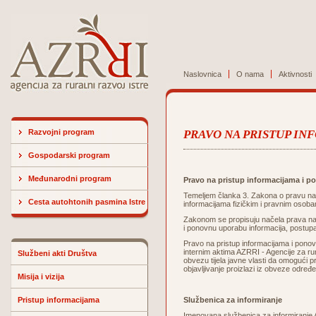
Naslovnica
O nama
Aktivnosti
Razvojni program
PRAVO NA PRISTUP I
Gospodarski program
Međunarodni program
Pravo na pristup informacijama i 
Temeljem članka 3.
Zakona o pravu na 
Cesta autohtonih pasmina Istre
informacijama fizičkim i pravnim osobam
Zakonom se propisuju načela prava na 
i ponovnu uporabu informacija, postupa
Pravo na pristup informacijama i pono
internim aktima AZRRI - Agencije za rur
Službeni akti Društva
obvezu tijela javne vlasti da omogući p
objavljivanje proizlazi iz obveze odre
Misija i vizija
Pristup informacijama
Službenica za informiranje
Imenovana službenica za informiranje AZ