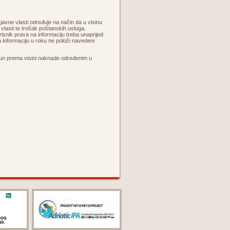
 javne vlasti određuje na način da u visinu
vlasti te trošak poštanskih usluga.
snik prava na informaciju treba unaprijed
na informaciju u roku ne položi navedeni
račun prema visini naknade određenim u