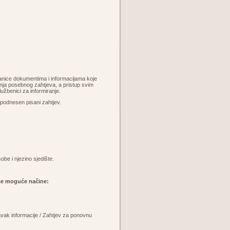
ranice dokumentima i informacijama koje
vanja posebnog zahtjeva, a pristup svim
žbenici za informiranje.
 podnesen pisani zahtjev.
be i njezino sjedište.
eće moguće načine:
avak informacije / Zahtjev za ponovnu