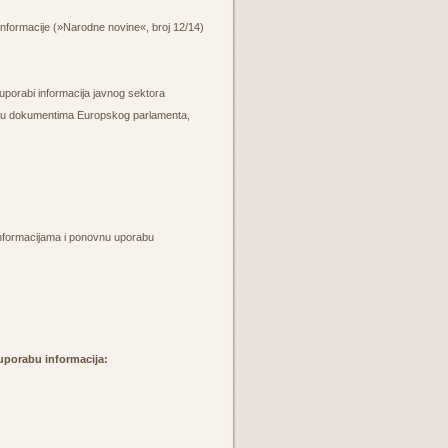
informacije (»Narodne novine«, broj 12/14)
orabi informacija javnog sektora
pu dokumentima Europskog parlamenta,
nformacijama i ponovnu uporabu
 uporabu informacija: