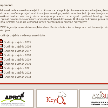
Napomena:
isinu naknade stvarnih materijalnih troškova za usluge koje nisu navedene u Kriterijima, tijelo
aknade zaračuna prosječnu tržišnu cijenu za uslugu, trošak amortizacije koje ima tijelo javne 
roškovi dostave informacija obračunavaju se prema važećem cjeniku poštanskih usluga. Kori
 cijelosti položiti očekivani iznos stvarnih materijalnih troškova. U slučaju da korisnik prava 
znos, smatrat će se da je korisnik prava na informaciju odustao od zahtjeva.
ZRRI Agencija za ruralni razvoj Istre d.o.o. Pazin izdati će korisniku prava na informaciju 
riterijima.
odišnja izvješće možete preuzeti dolje.
Godišnje izvješće 2015
Godišnje izvješće 2016
Godišnje izvješće 2017
Godišnje izvješće 2018
Godišnje izvješće 2019
Godišnje izvješće 2020
Godišnje izvješće 2021
Godišnje izvješće 2022
Godišnje izvješće 2023