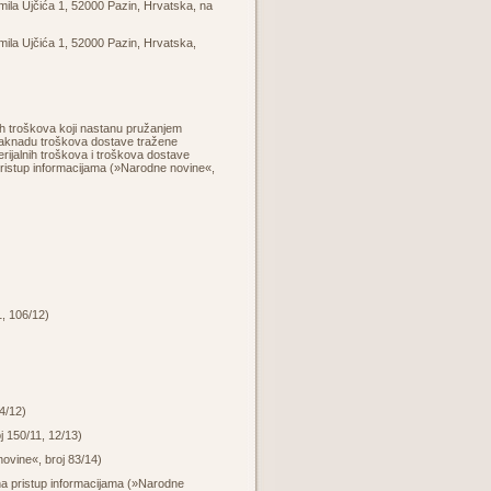
mila Ujčića 1, 52000 Pazin, Hrvatska, na
mila Ujčića 1, 52000 Pazin, Hrvatska,
nih troškova koji nastanu pružanjem
 naknadu troškova dostave tražene
erijalnih troškova i troškova dostave
 pristup informacijama (»Narodne novine«,
, 106/12)
4/12
)
oj
150/11
, 12/13)
vine«, broj 83/14)
na pristup informacijama (»Narodne