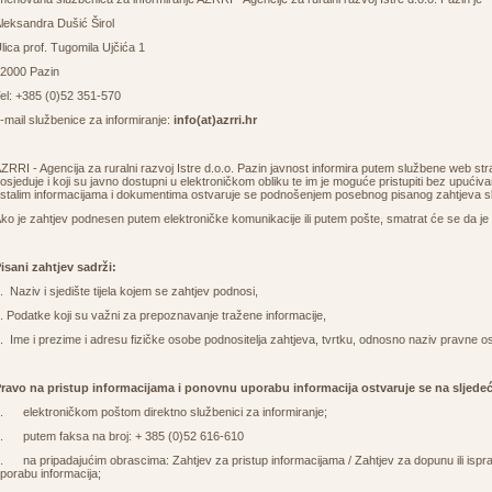
leksandra Dušić Širol
lica prof. Tugomila Ujčića 1
2000 Pazin
el: +385 (0)52 351-570
-mail službenice za informiranje:
info(at)azrri.hr
ZRRI - Agencija za ruralni razvoj Istre d.o.o. Pazin javnost informira putem službene web st
osjeduje i koji su javno dostupni u elektroničkom obliku te im je moguće pristupiti bez upući
stalim informacijama i dokumentima ostvaruje se podnošenjem posebnog pisanog zahtjeva slu
ko je zahtjev podnesen putem elektroničke komunikacije ili putem pošte, smatrat će se da je
isani zahtjev sadrži:
. Naziv i sjedište tijela kojem se zahtjev podnosi,
. Podatke koji su važni za prepoznavanje tražene informacije,
. Ime i prezime i adresu fizičke osobe podnositelja zahtjeva, tvrtku, odnosno naziv pravne oso
ravo na pristup informacijama i ponovnu uporabu informacija ostvaruje se na sljed
. elektroničkom poštom direktno službenici za informiranje;
. putem faksa na broj: + 385 (0)52 616-610
. na pripadajućim obrascima: Zahtjev za pristup informacijama / Zahtjev za dopunu ili ispr
porabu informacija;