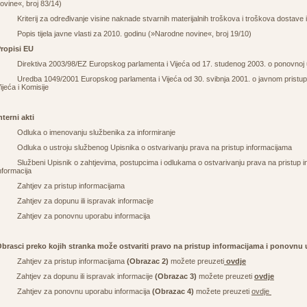
ovine«, broj 83/14)
 Kriterij za određivanje visine naknade stvarnih materijalnih troškova i troškova dostave 
 Popis tijela javne vlasti za 2010. godinu (»Narodne novine«, broj 19/10)
ropisi EU
 Direktiva 2003/98/EZ Europskog parlamenta i Vijeća od 17. studenog 2003. o ponovnoj up
 Uredba 1049/2001 Europskog parlamenta i Vijeća od 30. svibnja 2001. o javnom pristu
ijeća i Komisije
nterni akti
 Odluka o imenovanju službenika za informiranje
 Odluka o ustroju službenog Upisnika o ostvarivanju prava na pristup informacijama
 Službeni Upisnik o zahtjevima, postupcima i odlukama o ostvarivanju prava na pristup i
nformacija
 Zahtjev za pristup informacijama
 Zahtjev za dopunu ili ispravak informacije
 Zahtjev za ponovnu uporabu informacija
brasci preko kojih stranka može ostvariti pravo na pristup informacijama i ponovnu
 Zahtjev za pristup informacijama
(Obrazac 2)
možete preuzeti
ovdje
 Zahtjev za dopunu ili ispravak informacije
(Obrazac 3)
možete preuzeti
ovdje
 Zahtjev za ponovnu uporabu informacija
(Obrazac 4)
možete preuzeti
ovdje