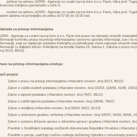
. poštom na adresu: AZRRI - Agencija za ruralni razvoj Istre d.o.o. Pazin, Ulica prof. Tugo
brascima Zahtjeva spomenutim u točki 4;
. osobno na adresu: AZRRI - Agencija za ruralni razvoj Istre d.o.o. Pazin, Ulica prof. Tugo
adnim danima od ponedjeljka do petka od 07:00 do 15:00 sati.
aknada za pristup informacijama
ZRRI - Agencija za ruralni razvoj Istre d.o.o. Pazin ima pravo na naknadu stvarnih materijal
nformacije korisniku prava na pristup informacijama i ponovnu uporabu informacija, kao i na
nformacije, koja se naplaćuje sukladno Kriterijima za određivanje visine naknade stvarnih mat
nformacije (u daljnjem tekstu: Kriterijima) na temelju članka 19. stavka 2. Zakona o pravu na
roj 25/13, 85/15).
ravo na pristup informacijama uređuju:
pći propisi
·
Zakon o pravu na pristup informacijama (»Narodne novine«, broj 25/13, 85/15)
 Zakon o zaštiti osobnih podataka (»Narodne novine«, broj 103/03, 118/06, 41/08, 130/11
 Zakon o tajnosti podataka (»Narodne novine«, broj 79/07, 86/12)
 Zakon o zaštiti tajnosti podataka (»Narodne novine«, broj
108/96
,
79/07
)
 Zakon o medijima (»Narodne novine«, broj
59/04
,
84/11
, 81/13)
 Zakon o arhivskom gradivu i arhivima (»Narodne novine«, broj
105/97
,
64/00
,
65/09
,
14
 Zakon o sustavu državne uprave u odnosima uprave i građana (»Narodne novine«, br
 Pravilnik o Središnjem katalogu službenih dokumenata Republike Hrvatske (»Narodne no
 Pravilnik o ustroju, sadržaju i načinu vođenja službenog Upisnika o ostvarivanju prava 