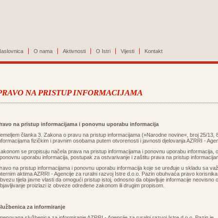
aslovnica
O nama
Aktivnosti
O Istri
Vijesti
Kontakt
PRAVO NA PRISTUP INFORMACIJAMA
ravo na pristup informacijama i ponovnu uporabu informacija
emeljem članka 3.
Zakona o pravu na pristup informacijama
(»Narodne novine«, broj 25/13, 8
nformacijama fizičkim i pravnim osobama putem otvorenosti i javnosti djelovanja AZRRI - Agenci
akonom se propisuju načela prava na pristup informacijama i ponovnu uporabu informacija, o
 ponovnu uporabu informacija, postupak za ostvarivanje i zaštitu prava na pristup informacij
ravo na pristup informacijama i ponovnu uporabu informacija koje se uređuje u skladu sa va
nternim aktima AZRRI - Agencije za ruralni razvoj Istre d.o.o. Pazin obuhvaća pravo korisnika 
bvezu tijela javne vlasti da omogući pristup istoj, odnosno da objavljuje informacije neovisn
bjavljivanje proizlazi iz obveze određene zakonom ili drugim propisom.
lužbenica za informiranje
menovana službenica za informiranje AZRRI - Agencije za ruralni razvoj Istre d.o.o. Pazin je