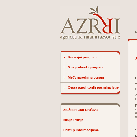
N
Razvojni program
Gospodarski program
Međunarodni program
P
T
Cesta autohtonih pasmina Istre
i
Z
i
P
i
Službeni akti Društva
o
o
Misija i vizija
Pristup informacijama
S
I