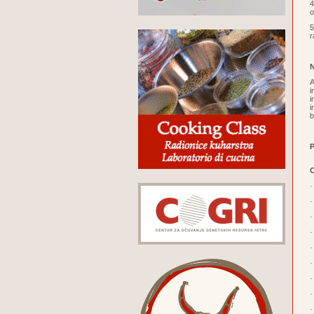
4
o
5
r
N
A
i
i
i
b
P
O
·
·
·
·
·
·
·
·