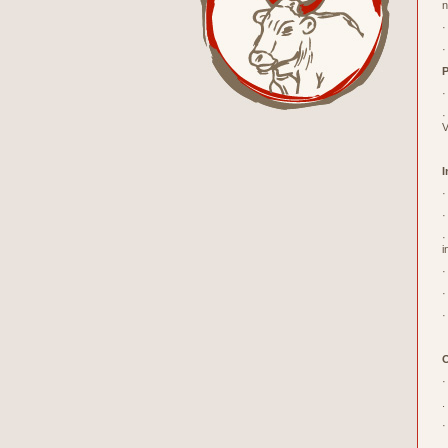
n
·
·
P
·
·
V
I
·
·
·
i
·
·
·
O
·
.
·