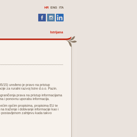
HR
ENG ITA
Istrijana
5/15) uređeno je pravo na pristup
je za ruralni razvoj Istre d.o.o. Pazin.
graničenja prava na pristup informacijama
ama i ponovnu uporabu informacija.
žećim općim propisima, propisima EU te
na traženje i dobivanje informacije kao i
o o postavljenom zahtjevu kada takvo