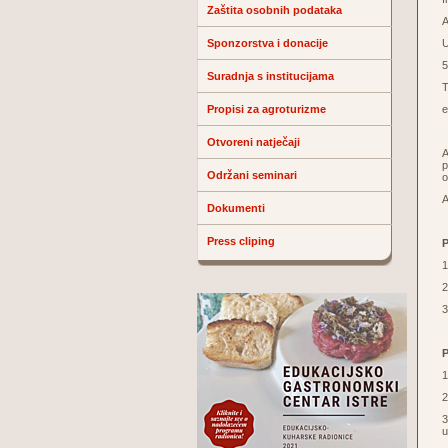
Zaštita osobnih podataka
A
Sponzorstva i donacije
U
5
Suradnja s institucijama
T
Propisi za agroturizme
e
Otvoreni natječaji
A
p
Održani seminari
o
A
Dokumenti
Press cliping
P
1
2
3
P
1
2
3
u