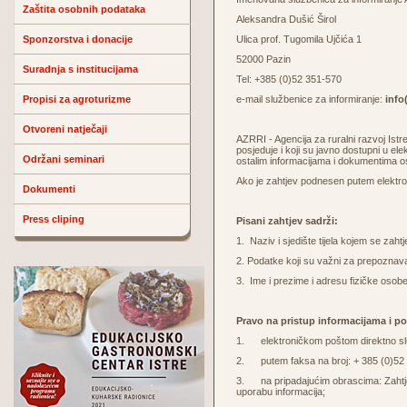
Zaštita osobnih podataka
Aleksandra Dušić Širol
Sponzorstva i donacije
Ulica prof. Tugomila Ujčića 1
52000 Pazin
Suradnja s institucijama
Tel: +385 (0)52 351-570
Propisi za agroturizme
e-mail službenice za informiranje:
info(
Otvoreni natječaji
AZRRI - Agencija za ruralni razvoj Ist
posjeduje i koji su javno dostupni u el
Održani seminari
ostalim informacijama i dokumentima o
Ako je zahtjev podnesen putem elektron
Dokumenti
Press cliping
Pisani zahtjev sadrži:
1. Naziv i sjedište tijela kojem se zaht
2. Podatke koji su važni za prepoznava
3. Ime i prezime i adresu fizičke osobe
Pravo na pristup informacijama i p
1. elektroničkom poštom direktno služ
2. putem faksa na broj: + 385 (0)52
3. na pripadajućim obrascima: Zahtjev 
uporabu informacija;