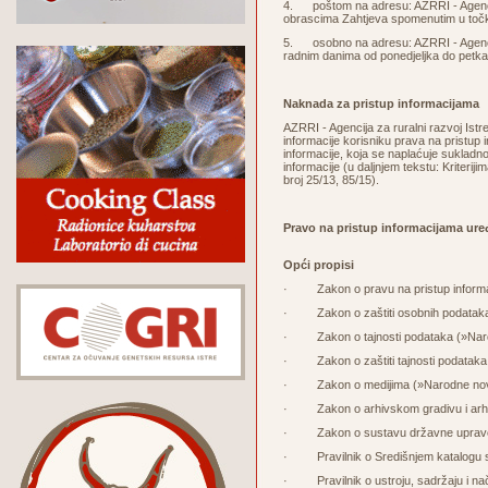
4. poštom na adresu: AZRRI - Agencija 
obrascima Zahtjeva spomenutim u točk
5. osobno na adresu: AZRRI - Agencija 
radnim danima od ponedjeljka do petka 
Naknada za pristup informacijama
AZRRI - Agencija za ruralni razvoj Ist
informacije korisniku prava na pristup
informacije, koja se naplaćuje sukladno
informacije (u daljnjem tekstu: Kriteri
broj 25/13, 85/15).
Pravo na pristup informacijama ure
Opći propisi
·
Zakon o pravu na pristup inform
· Zakon o zaštiti osobnih podataka (
· Zakon o tajnosti podataka (»Narod
· Zakon o zaštiti tajnosti podataka
· Zakon o medijima (»Narodne novi
· Zakon o arhivskom gradivu i arhi
· Zakon o sustavu državne uprave u
· Pravilnik o Središnjem katalogu s
· Pravilnik o ustroju, sadržaju i nač