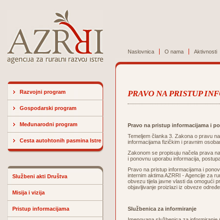
Naslovnica
O nama
Aktivnosti
Razvojni program
PRAVO NA PRISTUP I
Gospodarski program
Međunarodni program
Pravo na pristup informacijama i 
Temeljem članka 3.
Zakona o pravu na 
Cesta autohtonih pasmina Istre
informacijama fizičkim i pravnim osobam
Zakonom se propisuju načela prava na 
i ponovnu uporabu informacija, postupa
Pravo na pristup informacijama i pono
internim aktima AZRRI - Agencije za rur
Službeni akti Društva
obvezu tijela javne vlasti da omogući p
objavljivanje proizlazi iz obveze odre
Misija i vizija
Pristup informacijama
Službenica za informiranje
Imenovana službenica za informiranje AZ