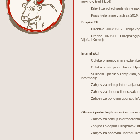
novine«, broj 83/14)
· Kriterij za određivanje visine nakna
· Popis tijela javne vlasti za 2010. 
Propisi EU
· Direktiva 2003/98/EZ Europskog par
· Uredba 1049/2001 Europskog parlam
Vijeća i Komisije
Interni akti
· Odluka o imenovanju službenika z
· Odluka o ustroju službenog Upisnik
· Službeni Upisnik o zahtjevima, pos
informacija
· Zahtjev za pristup informacijama
· Zahtjev za dopunu ili ispravak in
· Zahtjev za ponovnu uporabu info
Obrasci preko kojih stranka može o
· Zahtjev za pristup informacijam
. Zahtjev za dopunu ili ispravak in
· Zahtjev za ponovnu uporabu inf