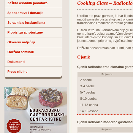
Cooking Class – Radionic
Zaštita osobnih podataka
Sponzorstva i donacije
Ukoliko ste pravi gurman, kuhar ili jedn
naučiti ponešto o istarskoj gastronomij
Suradnja s institucijama
tradicionalne i moderne istarske gastr
U srcu Istre, na Gortanovom brijegu 
Propisi za agroturizme
centru Istre", osiguravamo Vam cjelovit
kroz interaktivno kuhanje sa stručnim 
jednostavnost pripreme, svježina sirov
Otvoreni natječaji
Doživite nezaboravan dan u Istri, dan 
Održani seminari
Cjenik
Dokumenti
Cjenik radionica tradicionalne gast
Press cliping
Broj osoba
2 osobe
3-4 osobe
5-7 osoba
8-10 osoba
11-13 osoba
14-16 osoba
Cjenik radionica moderne gastrono
Broj osoba