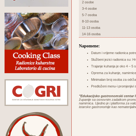
2 osobe
3-4 osobe
5-7 osoba
8-10 osoba
11-13 osoba
14-16 osoba
Napomene:
Datum i vrijeme radionica potr
Službeni jezici radionica su: Hr
Trajanje kuhanja je oko 4 – 5 sa
Oprema za kuhanje, namirnice 
Minimalan broj osoba za održa
Predloženi menu-i promjenjivi 
"Edukacijsko gastronomski centar I
županije sa osnovnim zadatkom promoci
namirnica. Ujedno je i platforma za valor
istarske gastronomije kao nematerijaln