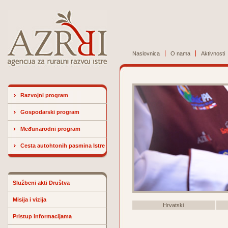
Naslovnica
O nama
Aktivnosti
Razvojni program
Gospodarski program
Međunarodni program
Cesta autohtonih pasmina Istre
Službeni akti Društva
Misija i vizija
Hrvatski
Pristup informacijama