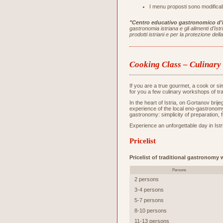
I menu proposti sono modificabi
"Centro educativo gastronomico d'I
gastronomia istriana e gli alimenti d'Is
prodotti istriani e per la protezione de
Cooking Class – Culinar
If you are a true gourmet, a cook or s
for you a few culinary workshops of tr
In the heart of Istria, on Gortanov bri
experience of the local eno-gastronomy 
gastronomy: simplicity of preparation, 
Experience an unforgettable day in Istri
Pricelist
Pricelist of traditional gastronomy
Persons
2 persons
3-4 persons
5-7 persons
8-10 persons
11-13 persons