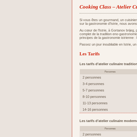
Cooking Class – Atelier C
Si vous êtes un gourmand, un cuisinie
sur la gastronomie d’Istrie, nous avons
Au cœur de l’Istrie, à Gortanov brijeg,
complet de la tradition eno-gastronomiq
principes de la gastronomie istrienne : 
Passez un jour inoubliable en Istrie, un
Les Tarifs
Les tarifs d’atelier culinaire tradit
Personnes
2 personnes
3-4 personnes
5-7 personnes
8-10 personnes
11-13 personnes
14-16 personnes
Les tarifs d’atelier culinaire moder
Personnes
2 personnes