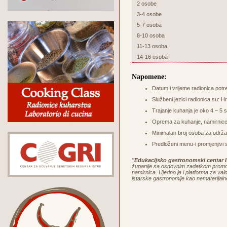
2 osobe
3-4 osobe
5-7 osoba
8-10 osoba
11-13 osoba
14-16 osoba
Napomene:
Datum i vrijeme radionica potr
Službeni jezici radionica su: Hr
Trajanje kuhanja je oko 4 – 5 sa
Oprema za kuhanje, namirnice 
Minimalan broj osoba za održa
Predloženi menu-i promjenjivi 
"Edukacijsko gastronomski centar I
županije sa osnovnim zadatkom promoci
namirnica. Ujedno je i platforma za valor
istarske gastronomije kao nematerijaln