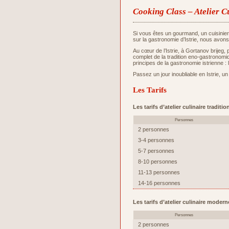
Cooking Class – Atelier C
Si vous êtes un gourmand, un cuisinie
sur la gastronomie d’Istrie, nous avons
Au cœur de l’Istrie, à Gortanov brijeg,
complet de la tradition eno-gastronomiq
principes de la gastronomie istrienne : 
Passez un jour inoubliable en Istrie, un
Les Tarifs
Les tarifs d’atelier culinaire tradit
Personnes
2 personnes
3-4 personnes
5-7 personnes
8-10 personnes
11-13 personnes
14-16 personnes
Les tarifs d’atelier culinaire moder
Personnes
2 personnes