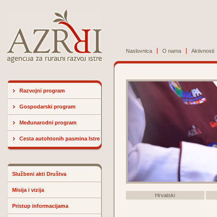
Naslovnica
O nama
Aktivnosti
Razvojni program
Gospodarski program
Međunarodni program
Cesta autohtonih pasmina Istre
Službeni akti Društva
Misija i vizija
Hrvatski
Pristup informacijama