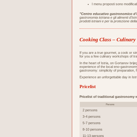
I menu proposti sono modificabi
"Centro educativo gastronomico d'I
gastronomia istriana e gli alimenti d'Is
prodotti istriani e per la protezione de
Cooking Class – Culinar
If you are a true gourmet, a cook or s
for you a few culinary workshops of tr
In the heart of Istria, on Gortanov bri
experience of the local eno-gastronomy 
gastronomy: simplicity of preparation, 
Experience an unforgettable day in Istri
Pricelist
Pricelist of traditional gastronomy
Persons
2 persons
3-4 persons
5-7 persons
8-10 persons
11-13 persons