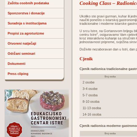
Cooking Class – Radionic
Zaštita osobnih podataka
Sponzorstva i donacije
Ukoliko ste pravi gurman, kuhar ili jedn
naučiti ponešto o istarskoj gastronomij
Suradnja s institucijama
tradicionalne i moderne istarske gastr
U srcu Istre, na Gortanovom brijegu 
Propisi za agroturizme
centru Istre", osiguravamo Vam cjelovit
kroz interaktivno kuhanje sa stručnim 
jednostavnost pripreme, svježina sirov
Otvoreni natječaji
Doživite nezaboravan dan u Istri, dan 
Održani seminari
Cjenik
Dokumenti
Cjenik radionica tradicionalne gast
Press cliping
Broj osoba
2 osobe
3-4 osobe
5-7 osoba
8-10 osoba
11-13 osoba
14-16 osoba
Cjenik radionica moderne gastrono
Broj osoba