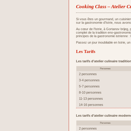
Cooking Class – Atelier C
Si vous êtes un gourmand, un cuisinie
sur la gastronomie d’Istrie, nous avons
Au cœur de l’Istrie, à Gortanov brijeg,
complet de la tradition eno-gastronomiq
principes de la gastronomie istrienne : 
Passez un jour inoubliable en Istrie, un
Les Tarifs
Les tarifs d’atelier culinaire tradit
Personnes
2 personnes
3-4 personnes
5-7 personnes
8-10 personnes
11-13 personnes
14-16 personnes
Les tarifs d’atelier culinaire moder
Personnes
2 personnes