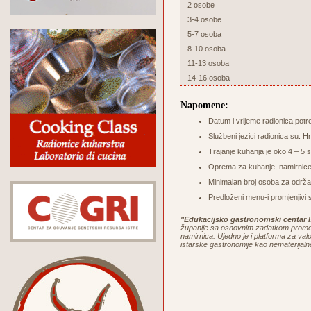
2 osobe
3-4 osobe
5-7 osoba
8-10 osoba
11-13 osoba
14-16 osoba
Napomene:
Datum i vrijeme radionica potr
Službeni jezici radionica su: Hr
Trajanje kuhanja je oko 4 – 5 sa
Oprema za kuhanje, namirnice 
Minimalan broj osoba za održa
Predloženi menu-i promjenjivi 
"Edukacijsko gastronomski centar I
županije sa osnovnim zadatkom promoci
namirnica. Ujedno je i platforma za valor
istarske gastronomije kao nematerijaln