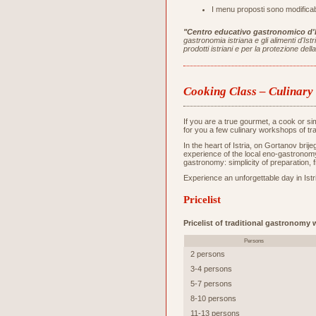
I menu proposti sono modificabi
"Centro educativo gastronomico d'I
gastronomia istriana e gli alimenti d'Is
prodotti istriani e per la protezione de
Cooking Class – Culinar
If you are a true gourmet, a cook or s
for you a few culinary workshops of tr
In the heart of Istria, on Gortanov bri
experience of the local eno-gastronomy 
gastronomy: simplicity of preparation, 
Experience an unforgettable day in Istri
Pricelist
Pricelist of traditional gastronomy
Persons
2 persons
3-4 persons
5-7 persons
8-10 persons
11-13 persons