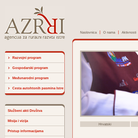
Naslovnica
O nama
Aktivnosti
Razvojni program
Gospodarski program
Međunarodni program
Cesta autohtonih pasmina Istre
Službeni akti Društva
Misija i vizija
Hrvatski
Pristup informacijama