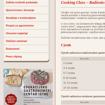
Cooking Class – Radionic
Zaštita osobnih podataka
Sponzorstva i donacije
Ukoliko ste pravi gurman, kuhar ili jedn
naučiti ponešto o istarskoj gastronomij
Suradnja s institucijama
tradicionalne i moderne istarske gastr
U srcu Istre, na Gortanovom brijegu 
Propisi za agroturizme
centru Istre", osiguravamo Vam cjelovit
kroz interaktivno kuhanje sa stručnim 
jednostavnost pripreme, svježina sirov
Otvoreni natječaji
Doživite nezaboravan dan u Istri, dan 
Održani seminari
Cjenik
Dokumenti
Cjenik radionica tradicionalne gast
Press cliping
Broj osoba
2 osobe
3-4 osobe
5-7 osoba
8-10 osoba
11-13 osoba
14-16 osoba
Cjenik radionica moderne gastrono
Broj osoba